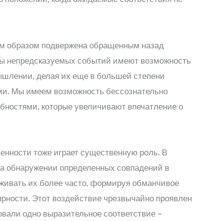
м образом подвержена обращенным назад
ы непредсказуемых событий имеют возможность
шлении, делая их еще в большей степени
и. Мы имеем возможность бессознательно
бностями, которые увеличивают впечатление о
енности тоже играет существенную роль. В
на обнаружении определенных совпадений в
уживать их более часто, формируя обманчивое
ярности. Этот воздействие чрезвычайно проявлен
вовали одно выразительное соответствие –