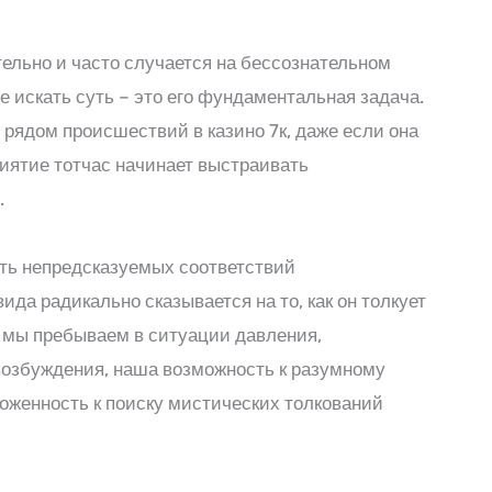
тельно и часто случается на бессознательном
не искать суть – это его фундаментальная задача.
 рядом происшествий в казино 7к, даже если она
иятие тотчас начинает выстраивать
.
ть непредсказуемых соответствий
а радикально сказывается на то, как он толкует
 мы пребываем в ситуации давления,
возбуждения, наша возможность к разумному
ложенность к поиску мистических толкований