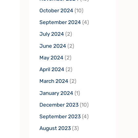
October 2024
(10)
September 2024
(4)
July 2024
(2)
June 2024
(2)
May 2024
(2)
April 2024
(2)
March 2024
(2)
January 2024
(1)
December 2023
(10)
September 2023
(4)
August 2023
(3)