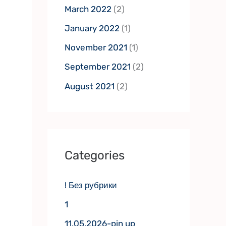
March 2022
(2)
January 2022
(1)
November 2021
(1)
September 2021
(2)
August 2021
(2)
Categories
! Без рубрики
1
11.05.2026-pin up