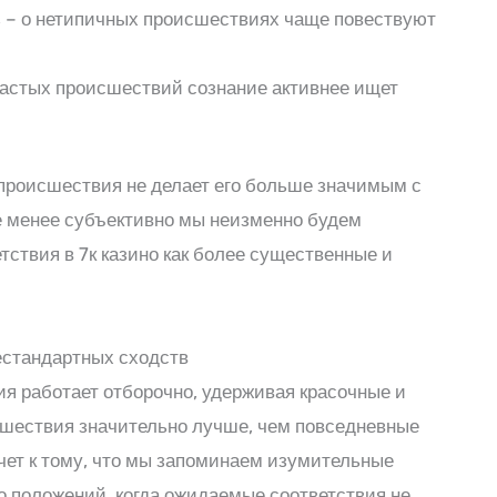
 – о нетипичных происшествиях чаще повествуют
частых происшествий сознание активнее ищет
 происшествия не делает его больше значимым с
не менее субъективно мы неизменно будем
тствия в 7к казино как более существенные и
естандартных сходств
я работает отборочно, удерживая красочные и
шествия значительно лучше, чем повседневные
чет к тому, что мы запоминаем изумительные
о положений, когда ожидаемые соответствия не