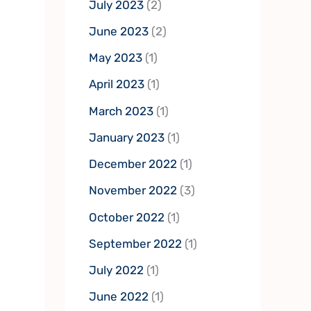
July 2023
(2)
June 2023
(2)
May 2023
(1)
April 2023
(1)
March 2023
(1)
January 2023
(1)
December 2022
(1)
November 2022
(3)
October 2022
(1)
September 2022
(1)
July 2022
(1)
June 2022
(1)