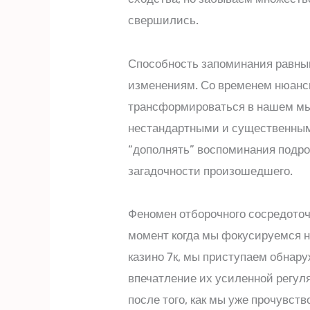
свершились.
Способность запоминания равны
изменениям. Со временем нюанс
трансформироваться в нашем мы
нестандартными и существенным
“дополнять” воспоминания подро
загадочности произошедшего.
Феномен отборочного сосредоточ
момент когда мы фокусируемся 
казино 7к, мы приступаем обнар
впечатление их усиленной регул
после того, как мы уже прочувст