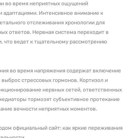
ни во время неприятных ощущений
 адаптациями. Интенсивное внимание к
етального отслеживания хронологии для
ых ответов. Нервная система переходит в
, что ведет к тщательному рассмотрению
ния во время напряжения содержат включение
 выброс стрессовых гормонов. Кортизол и
нкционирование нервных сетей, ответственных
 медиаторы тормозят субъективное протекание
ание вечности неприятных моментов.
рдом официальный сайт: как яркие переживания
тельности