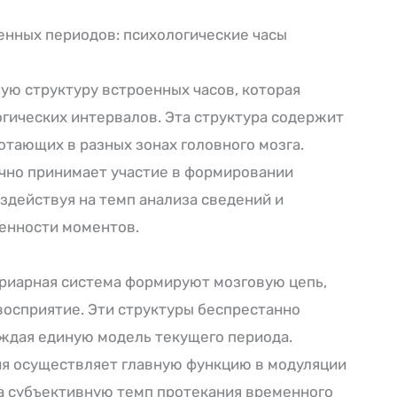
нных периодов: психологические часы
ую структуру встроенных часов, которая
гических интервалов. Эта структура содержит
тающих в разных зонах головного мозга.
чно принимает участие в формировании
здействуя на темп анализа сведений и
енности моментов.
триарная система формируют мозговую цепь,
осприятие. Эти структуры беспрестанно
ждая единую модель текущего периода.
я осуществляет главную функцию в модуляции
а субъективную темп протекания временного