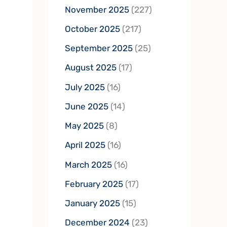
November 2025
(227)
October 2025
(217)
September 2025
(25)
August 2025
(17)
July 2025
(16)
June 2025
(14)
May 2025
(8)
April 2025
(16)
March 2025
(16)
February 2025
(17)
January 2025
(15)
December 2024
(23)