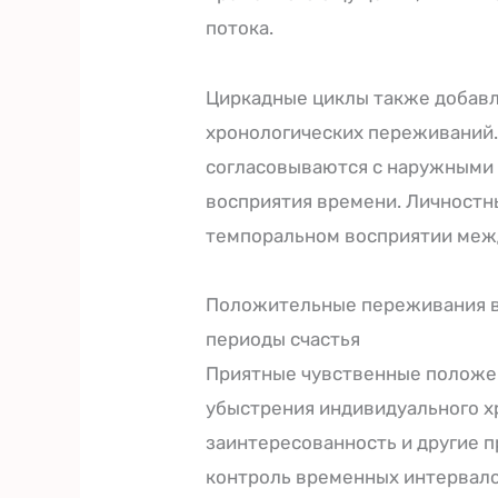
потока.
Циркадные циклы также добав
хронологических переживаний
согласовываются с наружными 
восприятия времени. Личностн
темпоральном восприятии меж
Положительные переживания в 
периоды счастья
Приятные чувственные положе
убыстрения индивидуального хр
заинтересованность и другие 
контроль временных интервало