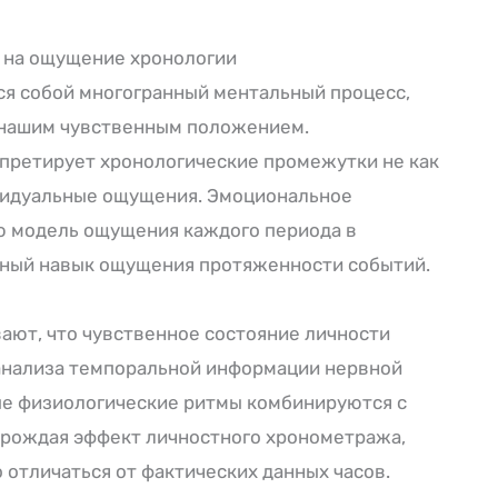
 на ощущение хронологии
ся собой многогранный ментальный процесс,
 нашим чувственным положением.
претирует хронологические промежутки не как
ивидуальные ощущения. Эмоциональное
ю модель ощущения каждого периода в
ьный навык ощущения протяженности событий.
ают, что чувственное состояние личности
анализа темпоральной информации нервной
ые физиологические ритмы комбинируются с
рождая эффект личностного хронометража,
отличаться от фактических данных часов.