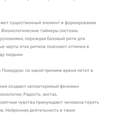
ляют существенный элемент в формирование
. Физиологические таймеры системы
условиями, порождая базовый ритм для
ые черты этих ритмов поясняют отличия в
ду людьми.
Покердом: по какой причине время летит в
ния создают неповторимый феномен
онологии. Радость, экстаз,
приятные чувства принуждают человека терять
в. Нейронная деятельность в таких