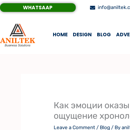
Skip
WHATSAAP
info@aniltek.
to
content
HOME
DESIGN
BLOG
ADVE
Как эмоции оказы
ощущение хронол
Leave a Comment
/
Blog
/ By
ani