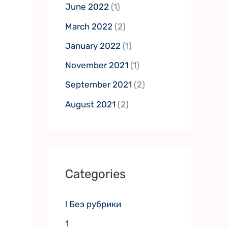
June 2022
(1)
March 2022
(2)
January 2022
(1)
November 2021
(1)
September 2021
(2)
August 2021
(2)
Categories
! Без рубрики
1