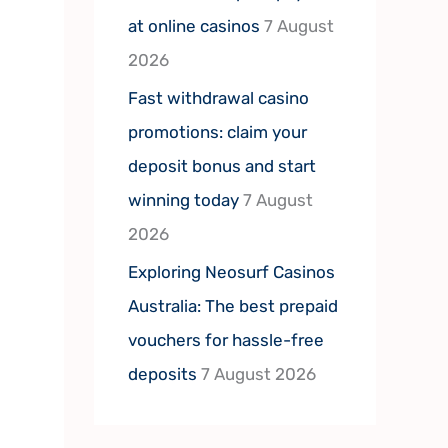
at online casinos
7 August
2026
Fast withdrawal casino
promotions: claim your
deposit bonus and start
winning today
7 August
2026
Exploring Neosurf Casinos
Australia: The best prepaid
vouchers for hassle-free
deposits
7 August 2026