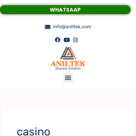
Skip
WHATSAAP
to
content
info@aniltek.com
Menu
casino