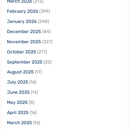
March 2026
(213)
February 2026
(399)
January 2026
(248)
December 2025
(84)
November 2025
(227)
October 2025
(217)
September 2025
(25)
August 2025
(17)
July 2025
(16)
June 2025
(14)
May 2025
(8)
April 2025
(16)
March 2025
(16)