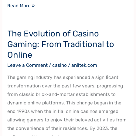
Read More »
The Evolution of Casino
The
Evolution
Gaming: From Traditional to
of
Online
Casino
Leave a Comment
/
casino
/
aniltek.com
Gaming:
From
The gaming industry has experienced a significant
Traditional
transformation over the past few years, progressing
to
from classic brick-and-mortar establishments to
Online
dynamic online platforms. This change began in the
end 1990s when the initial online casinos emerged,
allowing gamers to enjoy their beloved activities from
the convenience of their residences. By 2023, the