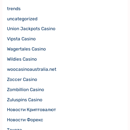
trends
uncategorized
Union Jackpots Casino
Vipsta Casino
Wagertales Casino
Wildies Casino
woocasinoaustralia.net
Zoccer Casino
Zombillion Casino
Zuluspins Casino
Новости Криптовалют
Новости Форекс