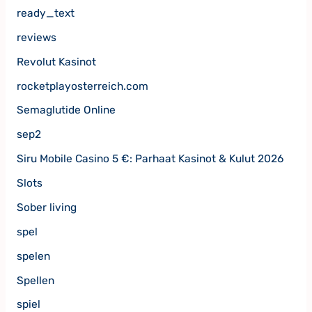
ready_text
reviews
Revolut Kasinot
rocketplayosterreich.com
Semaglutide Online
sep2
Siru Mobile Casino 5 €: Parhaat Kasinot & Kulut 2026
Slots
Sober living
spel
spelen
Spellen
spiel