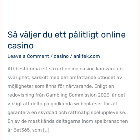
Så väljer du ett pålitligt online
Så
väljer
casino
du
Leave a Comment
/
casino
/
aniltek.com
ett
pålitligt
Att bestämma ett säkert online casino kan vara en
online
svårighet, särskilt med det omfattande utbudet av
casino
möjligheter som finns för närvarande. Enligt en
redovisning från Gambling Commission 2023, är det
viktigt att delta på godkända webbplatser för att
garantera en skyddad och rättmätig spelupplevelse.
En av de mest kända deltagarna inom spelbranschen
är Bet365, som […]