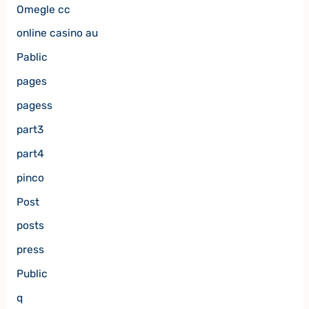
Omegle cc
online casino au
Pablic
pages
pagess
part3
part4
pinco
Post
posts
press
Public
q