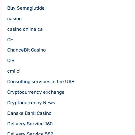
Buy Semaglutide
casino
casino onlina ca
CH
ChanceBit Casino
CIB
cmi.cl
Consulting services in the UAE
Cryptocurrency exchange
Cryptocurrency News
Danske Bank Casino
Delivery Service 160
Delivery Service 582