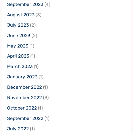
September 2023
(4)
August 2023
(3)
July 2023
(2)
June 2023
(2)
May 2023
(1)
April 2023
(1)
March 2023
(1)
January 2023
(1)
December 2022
(1)
November 2022
(3)
October 2022
(1)
September 2022
(1)
July 2022
(1)