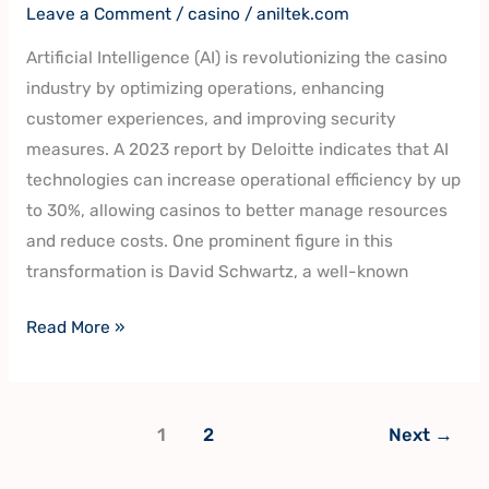
Leave a Comment
/
casino
/
aniltek.com
Intelligence
on
Artificial Intelligence (AI) is revolutionizing the casino
Casino
industry by optimizing operations, enhancing
Operations
customer experiences, and improving security
measures. A 2023 report by Deloitte indicates that AI
technologies can increase operational efficiency by up
to 30%, allowing casinos to better manage resources
and reduce costs. One prominent figure in this
transformation is David Schwartz, a well-known
Read More »
1
2
Next
→