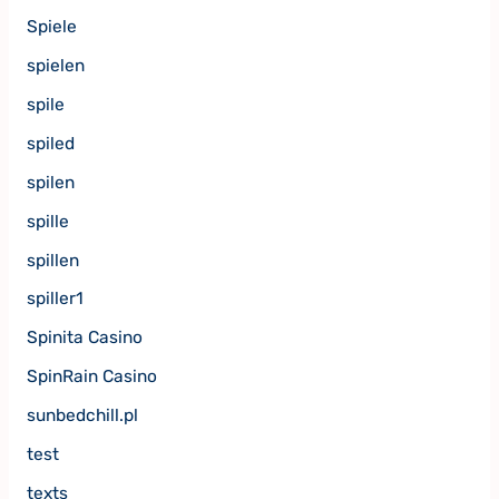
Spiele
spielen
spile
spiled
spilen
spille
spillen
spiller1
Spinita Casino
SpinRain Casino
sunbedchill.pl
test
texts