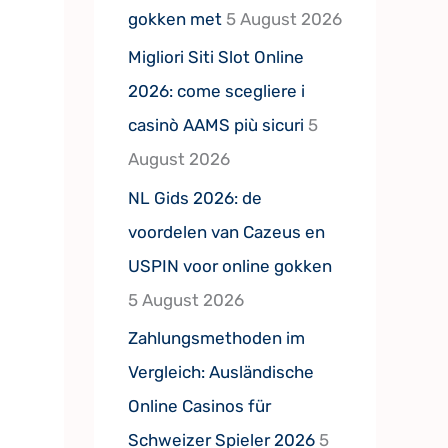
gokken met
5 August 2026
Migliori Siti Slot Online
2026: come scegliere i
casinò AAMS più sicuri
5
August 2026
NL Gids 2026: de
voordelen van Cazeus en
USPIN voor online gokken
5 August 2026
Zahlungsmethoden im
Vergleich: Ausländische
Online Casinos für
Schweizer Spieler 2026
5