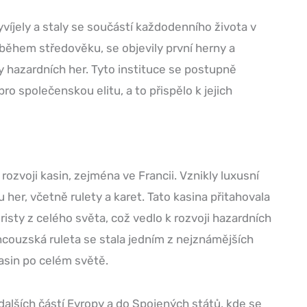
víjely a staly se součástí každodenního života v
ěhem středověku, se objevily první herny a
y hazardních her. Tyto instituce se postupně
ro společenskou elitu, a to přispělo k jejich
ozvoji kasin, zejména ve Francii. Vznikly luxusní
u her, včetně rulety a karet. Tato kasina přitahovala
uristy z celého světa, což vedlo k rozvoji hazardních
ncouzská ruleta se stala jedním z nejznámějších
kasin po celém světě.
o dalších částí Evropy a do Spojených států, kde se