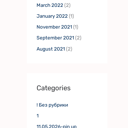
March 2022
(2)
January 2022
(1)
November 2021
(1)
September 2021
(2)
August 2021
(2)
Categories
! Без рубрики
1
11.05.2026-pin up