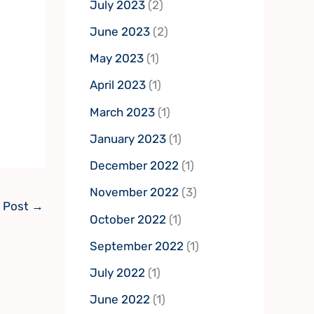
July 2023
(2)
June 2023
(2)
May 2023
(1)
April 2023
(1)
March 2023
(1)
January 2023
(1)
December 2022
(1)
November 2022
(3)
 Post
→
October 2022
(1)
September 2022
(1)
July 2022
(1)
June 2022
(1)