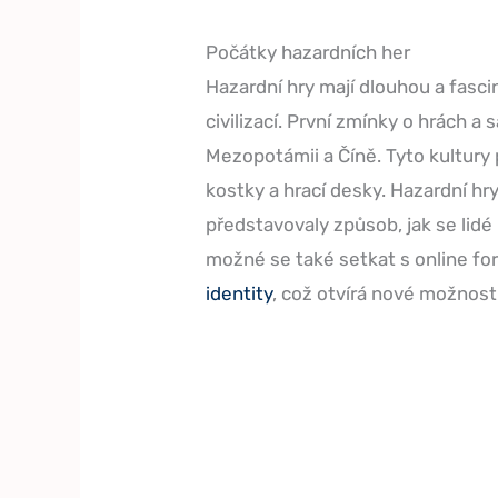
Počátky hazardních her
Hazardní hry mají dlouhou a fascin
civilizací. První zmínky o hrách 
Mezopotámii a Číně. Tyto kultury 
kostky a hrací desky. Hazardní hr
představovaly způsob, jak se lidé b
možné se také setkat s online fo
identity
, což otvírá nové možnost