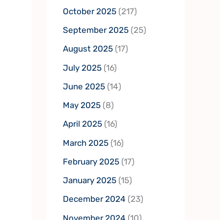
October 2025
(217)
September 2025
(25)
August 2025
(17)
July 2025
(16)
June 2025
(14)
May 2025
(8)
April 2025
(16)
March 2025
(16)
February 2025
(17)
January 2025
(15)
December 2024
(23)
November 2024
(10)