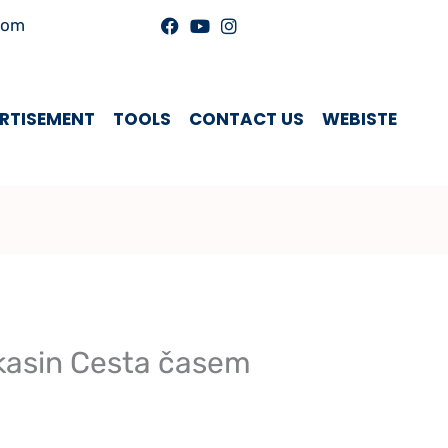
com
RTISEMENT
TOOLS
CONTACT US
WEBISTE
 kasin Cesta časem