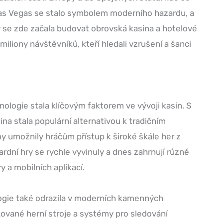
Las Vegas se stalo symbolem moderního hazardu, a
kdy se zde začala budovat obrovská kasina a hotelové
iliony návštěvníků, kteří hledali vzrušení a šanci
nologie stala klíčovým faktorem ve vývoji kasin. S
na stala populární alternativou k tradičním
 umožnily hráčům přístup k široké škále her z
ardní hry se rychle vyvinuly a dnes zahrnují různé
y a mobilních aplikací.
ogie také odrazila v moderních kamenných
ikované herní stroje a systémy pro sledování