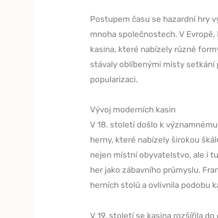
Postupem času se hazardní hry vy
mnoha společnostech. V Evropě, b
kasina, které nabízely různé form
stávaly oblíbenými místy setkání p
popularizaci.
Vývoj moderních kasin
V 18. století došlo k významnému r
herny, které nabízely širokou škál
nejen místní obyvatelstvo, ale i t
her jako zábavního průmyslu. Fra
herních stolů a ovlivnila podobu 
V 19. století se kasina rozšířila d