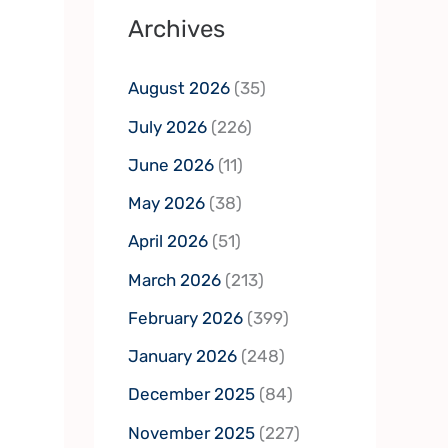
Archives
August 2026
(35)
July 2026
(226)
June 2026
(11)
May 2026
(38)
April 2026
(51)
March 2026
(213)
February 2026
(399)
January 2026
(248)
December 2025
(84)
November 2025
(227)