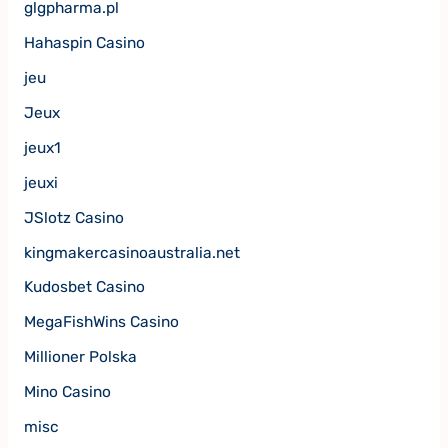
glgpharma.pl
Hahaspin Casino
jeu
Jeux
jeux1
jeuxi
JSlotz Casino
kingmakercasinoaustralia.net
Kudosbet Casino
MegaFishWins Casino
Millioner Polska
Mino Casino
misc