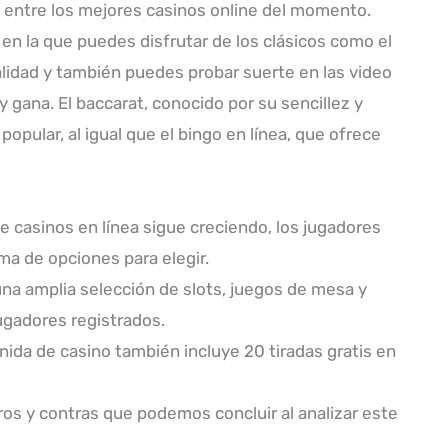
e entre los mejores casinos online del momento.
en la que puedes disfrutar de los clásicos como el
calidad y también puedes probar suerte en las video
y gana. El baccarat, conocido por su sencillez y
opular, al igual que el bingo en línea, que ofrece
 casinos en línea sigue creciendo, los jugadores
a de opciones para elegir.
na amplia selección de slots, juegos de mesa y
jugadores registrados.
ida de casino también incluye 20 tiradas gratis en
ros y contras que podemos concluir al analizar este