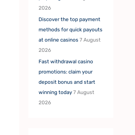
2026
Discover the top payment
methods for quick payouts
at online casinos
7 August
2026
Fast withdrawal casino
promotions: claim your
deposit bonus and start
winning today
7 August
2026