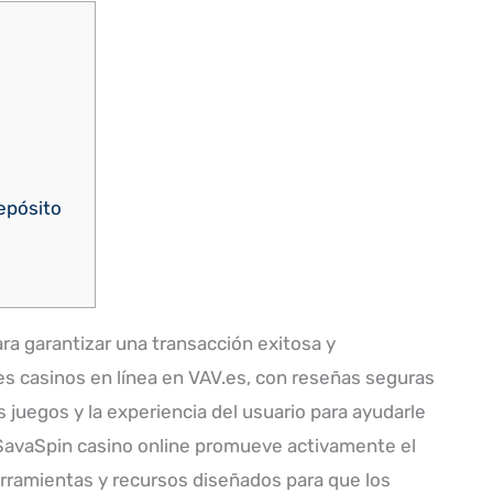
epósito
ra garantizar una transacción exitosa y
es casinos en línea en VAV.es, con reseñas seguras
s juegos y la experiencia del usuario para ayudarle
 SavaSpin casino online promueve activamente el
rramientas y recursos diseñados para que los