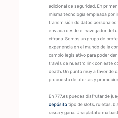
adicional de seguridad. En primer lu
misma tecnología empleada por ins
transmisión de datos personales y
enviada desde el navegador del u
cifrada. Somos un grupo de profe
experiencia en el mundo de la con
cambio legislativo para poder dar 
través de nuestro link con este cód
death. Un punto muy a favor de es
propuesta de ofertas y promocion
En 777.es puedes disfrutar de ju
depósito
tipo de slots, ruletas, b
rasca y gana. Una plataforma bast