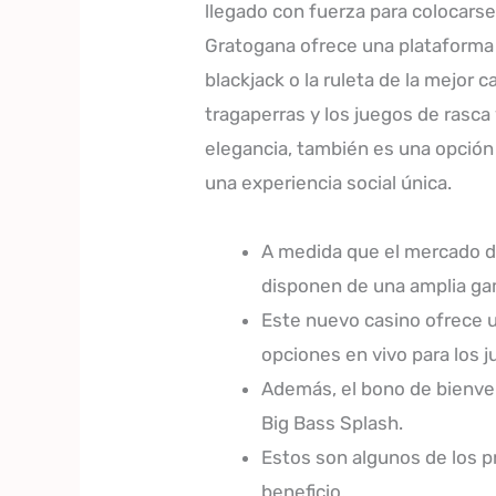
llegado con fuerza para colocars
Gratogana ofrece una plataforma 
blackjack o la ruleta de la mejor 
tragaperras y los juegos de rasca 
elegancia, también es una opción p
una experiencia social única.
A medida que el mercado de
disponen de una amplia gam
Este nuevo casino ofrece u
opciones en vivo para los 
Además, el bono de bienven
Big Bass Splash.
Estos son algunos de los p
beneficio.