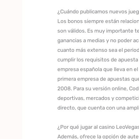
¿Cuándo publicamos nuevos jue
Los bonos siempre están relacio
son válidos. Es muy importante t
ganancias a medias y no poder acc
cuanto más extenso sea el perio
cumplir los requisitos de apues
empresa española que lleva en el 
primera empresa de apuestas que 
2008. Para su versión online, Code
deportivas, mercados y competic
directo, que cuenta con una ampli
¿Por qué jugar al casino LeoVega
Además, ofrece la opción de aute