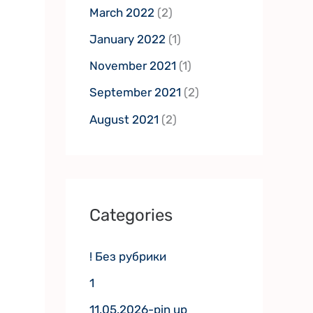
March 2022
(2)
January 2022
(1)
November 2021
(1)
September 2021
(2)
August 2021
(2)
Categories
! Без рубрики
1
11.05.2026-pin up