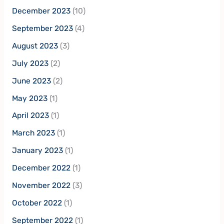
December 2023
(10)
September 2023
(4)
August 2023
(3)
July 2023
(2)
June 2023
(2)
May 2023
(1)
April 2023
(1)
March 2023
(1)
January 2023
(1)
December 2022
(1)
November 2022
(3)
October 2022
(1)
September 2022
(1)