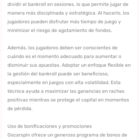
dividir el bankroll en sesiones, lo que permite jugar de
manera más disciplinada y estratégica. Al hacerlo, los
jugadores pueden disfrutar más tiempo de juego y
minimizar el riesgo de agotamiento de fondos.
Además, los jugadores deben ser conscientes de
cuándo es el momento adecuado para aumentar o
disminuir sus apuestas. Adoptar un enfoque flexible en
la gestión del bankroll puede ser beneficioso,
especialmente en juegos con alta volatilidad. Esta
técnica ayuda a maximizar las ganancias en rachas
positivas mientras se protege el capital en momentos
de pérdida.
Uso de bonificaciones y promociones
Oscarspin ofrece un generoso programa de bonos de