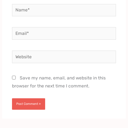
Name*
Email*
Website
Save my name, email, and website in this
browser for the next time I comment.