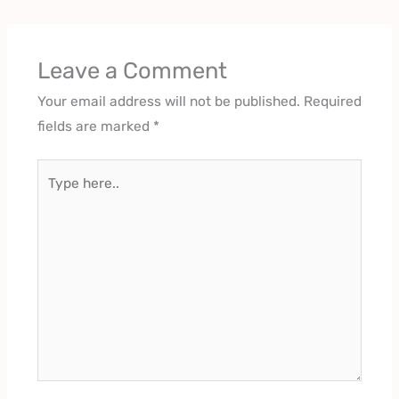
Leave a Comment
Your email address will not be published.
Required
fields are marked
*
Type
here..