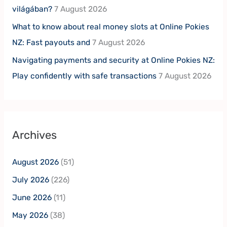
világában?
7 August 2026
What to know about real money slots at Online Pokies
NZ: Fast payouts and
7 August 2026
Navigating payments and security at Online Pokies NZ:
Play confidently with safe transactions
7 August 2026
Archives
August 2026
(51)
July 2026
(226)
June 2026
(11)
May 2026
(38)