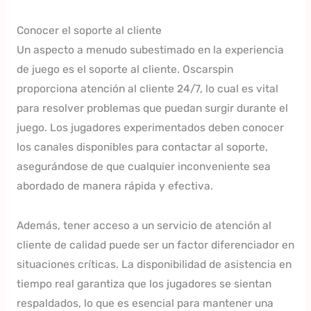
Conocer el soporte al cliente
Un aspecto a menudo subestimado en la experiencia
de juego es el soporte al cliente. Oscarspin
proporciona atención al cliente 24/7, lo cual es vital
para resolver problemas que puedan surgir durante el
juego. Los jugadores experimentados deben conocer
los canales disponibles para contactar al soporte,
asegurándose de que cualquier inconveniente sea
abordado de manera rápida y efectiva.
Además, tener acceso a un servicio de atención al
cliente de calidad puede ser un factor diferenciador en
situaciones críticas. La disponibilidad de asistencia en
tiempo real garantiza que los jugadores se sientan
respaldados, lo que es esencial para mantener una