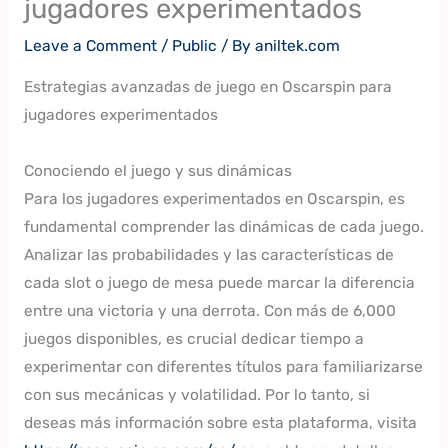
jugadores experimentados
Leave a Comment
/
Public
/ By
aniltek.com
Estrategias avanzadas de juego en Oscarspin para
jugadores experimentados
Conociendo el juego y sus dinámicas
Para los jugadores experimentados en Oscarspin, es
fundamental comprender las dinámicas de cada juego.
Analizar las probabilidades y las características de
cada slot o juego de mesa puede marcar la diferencia
entre una victoria y una derrota. Con más de 6,000
juegos disponibles, es crucial dedicar tiempo a
experimentar con diferentes títulos para familiarizarse
con sus mecánicas y volatilidad. Por lo tanto, si
deseas más información sobre esta plataforma, visita