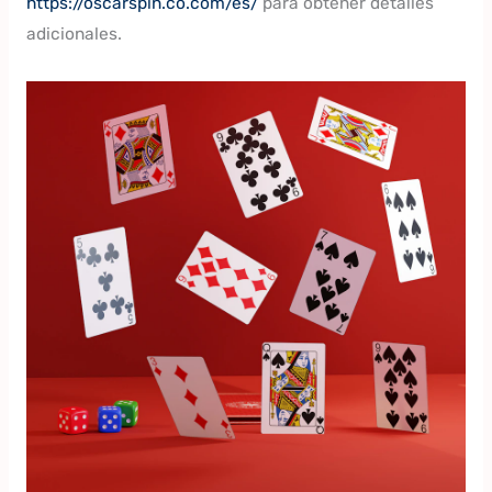
https://oscarspin.co.com/es/
para obtener detalles
adicionales.