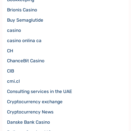
Brionis Casino
Buy Semaglutide
casino
casino onlina ca
CH
ChanceBit Casino
CIB
cmi.cl
Consulting services in the UAE
Cryptocurrency exchange
Cryptocurrency News
Danske Bank Casino