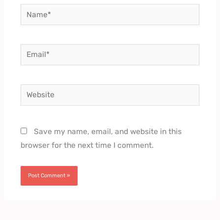
Name*
Email*
Website
Save my name, email, and website in this
browser for the next time I comment.