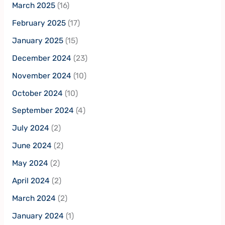
March 2025
(16)
February 2025
(17)
January 2025
(15)
December 2024
(23)
November 2024
(10)
October 2024
(10)
September 2024
(4)
July 2024
(2)
June 2024
(2)
May 2024
(2)
April 2024
(2)
March 2024
(2)
January 2024
(1)