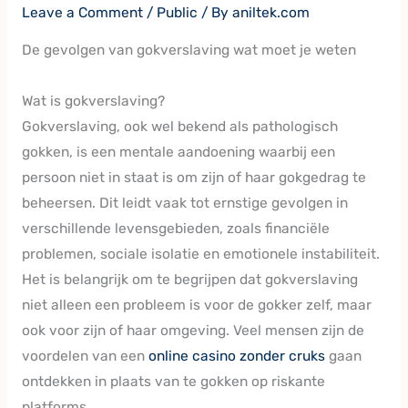
Leave a Comment
/
Public
/ By
aniltek.com
De gevolgen van gokverslaving wat moet je weten
Wat is gokverslaving?
Gokverslaving, ook wel bekend als pathologisch
gokken, is een mentale aandoening waarbij een
persoon niet in staat is om zijn of haar gokgedrag te
beheersen. Dit leidt vaak tot ernstige gevolgen in
verschillende levensgebieden, zoals financiële
problemen, sociale isolatie en emotionele instabiliteit.
Het is belangrijk om te begrijpen dat gokverslaving
niet alleen een probleem is voor de gokker zelf, maar
ook voor zijn of haar omgeving. Veel mensen zijn de
voordelen van een
online casino zonder cruks
gaan
ontdekken in plaats van te gokken op riskante
platforms.