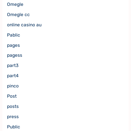
Omegle
Omegle cc
online casino au
Pablic
pages
pagess
part3
part4
pinco
Post
posts
press
Public