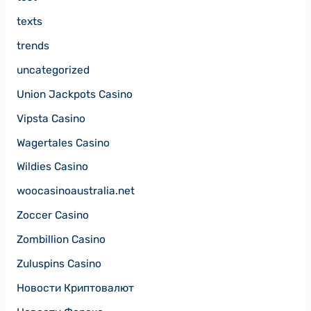
texts
trends
uncategorized
Union Jackpots Casino
Vipsta Casino
Wagertales Casino
Wildies Casino
woocasinoaustralia.net
Zoccer Casino
Zombillion Casino
Zuluspins Casino
Новости Криптовалют