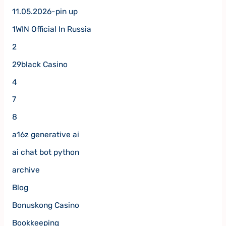
11.05.2026-pin up
1WIN Official In Russia
2
29black Casino
4
7
8
a16z generative ai
ai chat bot python
archive
Blog
Bonuskong Casino
Bookkeeping