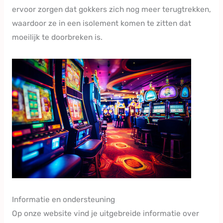
ervoor zorgen dat gokkers zich nog meer terugtrekken,
waardoor ze in een isolement komen te zitten dat
moeilijk te doorbreken is.
Informatie en ondersteuning
Op onze website vind je uitgebreide informatie over