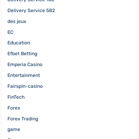
Delivery Service 582
des jeux
EC
Education
Efbet Betting
Emperia Casino
Entertainment
Fairspin-casino
FinTech
Forex
Forex Trading
game