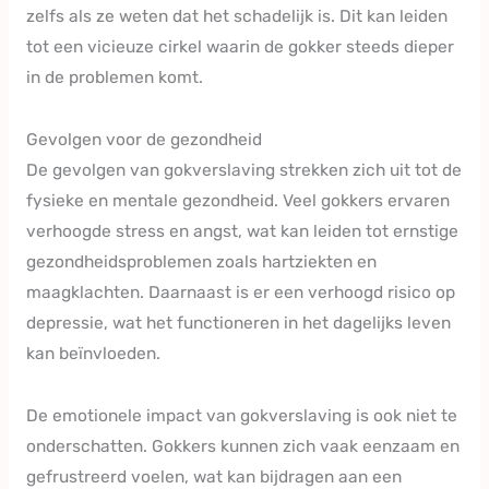
zelfs als ze weten dat het schadelijk is. Dit kan leiden
tot een vicieuze cirkel waarin de gokker steeds dieper
in de problemen komt.
Gevolgen voor de gezondheid
De gevolgen van gokverslaving strekken zich uit tot de
fysieke en mentale gezondheid. Veel gokkers ervaren
verhoogde stress en angst, wat kan leiden tot ernstige
gezondheidsproblemen zoals hartziekten en
maagklachten. Daarnaast is er een verhoogd risico op
depressie, wat het functioneren in het dagelijks leven
kan beïnvloeden.
De emotionele impact van gokverslaving is ook niet te
onderschatten. Gokkers kunnen zich vaak eenzaam en
gefrustreerd voelen, wat kan bijdragen aan een