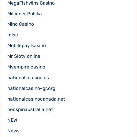
MegaFishWins Casino
Millioner Polska
Mino Casino
misc
Mobilepay Kasino
Mr Sloty online
Myempire casino
national-casino.us
nationalcasino-gr.org
nationalcasinocanada.net
neospinaustralia.net
NEW
News