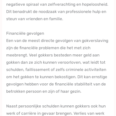
negatieve spiraal van zelfverachting en hopeloosheid.
Dit benadrukt de noodzaak van professionele hulp en
steun van vrienden en familie.
Financiële gevolgen
Een van de meest directe gevolgen van gokverslaving
zijn de financiële problemen die het met zich
meebrengt. Veel gokkers besteden meer geld aan
gokken dan ze zich kunnen veroorloven, wat leidt tot
schulden, faillissement of zelfs criminele activiteiten
om het gokken te kunnen bekostigen. Dit kan ernstige
gevolgen hebben voor de financiële stabiliteit van de
betrokken persoon en zijn of haar gezin.
Naast persoonlijke schulden kunnen gokkers ook hun
werk of carrière in gevaar brengen. Verlies van werk