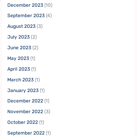
December 2023
(10)
September 2023
(4)
August 2023
(3)
July 2023
(2)
June 2023
(2)
May 2023
(1)
April 2023
(1)
March 2023
(1)
January 2023
(1)
December 2022
(1)
November 2022
(3)
October 2022
(1)
September 2022
(1)