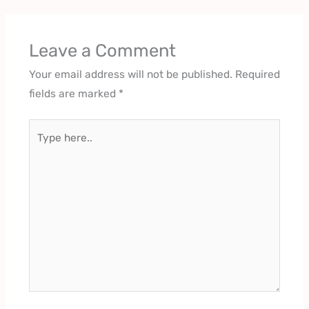
Leave a Comment
Your email address will not be published.
Required
fields are marked
*
Type
here..