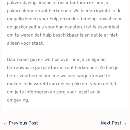
gokverslaving, inclusief risicofactoren en hoe je
gokproblemen kunt herkennen. We bieden inzicht in de
mogelijkheden voor hulp en ondersteuning, zowel voor
de gokker zelf als voor hun naasten. Het is essentieel
om te weten dat hulp beschikbaar is en dat je er niet
alleen voor staat.
Daarnaast geven we tips over hoe je veilige en
betrouwbare gokplatforms kunt herkennen. Zo ben je
beter voorbereid om een weloverwogen keuze te
maken in de wereld van online gokken. Neem de tijd
om je te informeren en zorg voor jezelf en je
omgeving.
←
Previous Post
Next Post
→