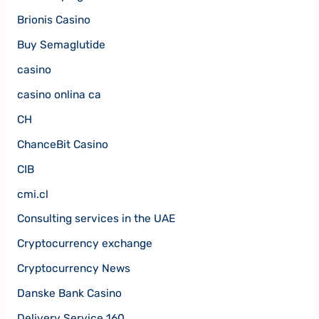
Brionis Casino
Buy Semaglutide
casino
casino onlina ca
CH
ChanceBit Casino
CIB
cmi.cl
Consulting services in the UAE
Cryptocurrency exchange
Cryptocurrency News
Danske Bank Casino
Delivery Service 160