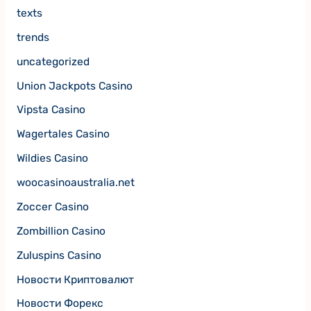
texts
trends
uncategorized
Union Jackpots Casino
Vipsta Casino
Wagertales Casino
Wildies Casino
woocasinoaustralia.net
Zoccer Casino
Zombillion Casino
Zuluspins Casino
Новости Криптовалют
Новости Форекс