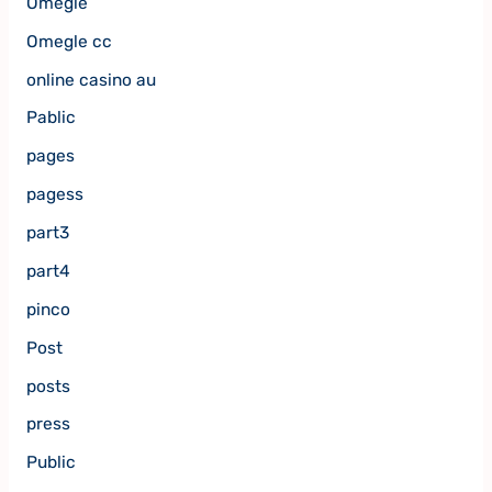
Omegle
Omegle cc
online casino au
Pablic
pages
pagess
part3
part4
pinco
Post
posts
press
Public