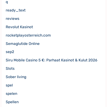
q
ready_text
reviews
Revolut Kasinot
rocketplayosterreich.com
Semaglutide Online
sep2
Siru Mobile Casino 5 €: Parhaat Kasinot & Kulut 2026
Slots
Sober living
spel
spelen
Spellen