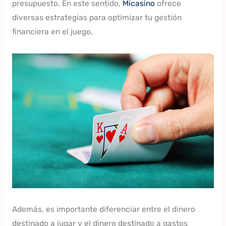
presupuesto. En este sentido,
Micasino
ofrece
diversas estrategias para optimizar tu gestión
financiera en el juego.
Además, es importante diferenciar entre el dinero
destinado a jugar y el dinero destinado a gastos