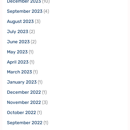
December 2023
(10)
September 2023
(4)
August 2023
(3)
July 2023
(2)
June 2023
(2)
May 2023
(1)
April 2023
(1)
March 2023
(1)
January 2023
(1)
December 2022
(1)
November 2022
(3)
October 2022
(1)
September 2022
(1)