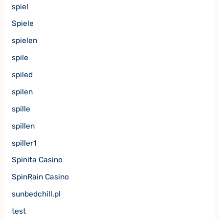
spiel
Spiele
spielen
spile
spiled
spilen
spille
spillen
spiller1
Spinita Casino
SpinRain Casino
sunbedchill.pl
test