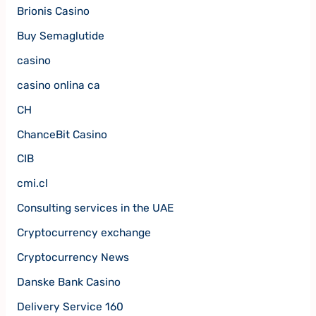
Brionis Casino
Buy Semaglutide
casino
casino onlina ca
CH
ChanceBit Casino
CIB
cmi.cl
Consulting services in the UAE
Cryptocurrency exchange
Cryptocurrency News
Danske Bank Casino
Delivery Service 160