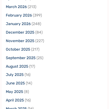
March 2026
(213)
February 2026
(399)
January 2026
(248)
December 2025
(84)
November 2025
(227)
October 2025
(217)
September 2025
(25)
August 2025
(17)
July 2025
(16)
June 2025
(14)
May 2025
(8)
April 2025
(16)
March 2025
(16)