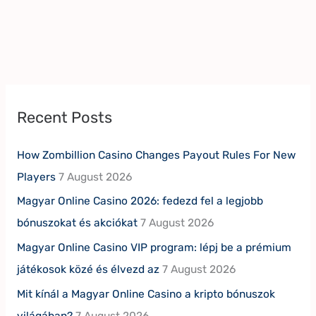
Recent Posts
How Zombillion Casino Changes Payout Rules For New
Players
7 August 2026
Magyar Online Casino 2026: fedezd fel a legjobb
bónuszokat és akciókat
7 August 2026
Magyar Online Casino VIP program: lépj be a prémium
játékosok közé és élvezd az
7 August 2026
Mit kínál a Magyar Online Casino a kripto bónuszok