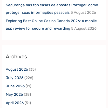
Segurança nas top casas de apostas Portugal: como
proteger suas informações pessoais
5 August 2026
Exploring Best Online Casino Canada 2026: A mobile
app review for secure and rewarding
5 August 2026
Archives
August 2026
(35)
July 2026
(226)
June 2026
(11)
May 2026
(38)
April 2026
(51)