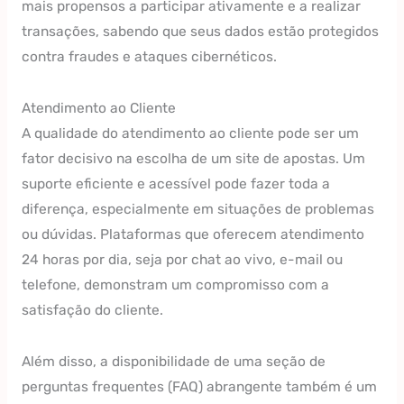
mais propensos a participar ativamente e a realizar
transações, sabendo que seus dados estão protegidos
contra fraudes e ataques cibernéticos.
Atendimento ao Cliente
A qualidade do atendimento ao cliente pode ser um
fator decisivo na escolha de um site de apostas. Um
suporte eficiente e acessível pode fazer toda a
diferença, especialmente em situações de problemas
ou dúvidas. Plataformas que oferecem atendimento
24 horas por dia, seja por chat ao vivo, e-mail ou
telefone, demonstram um compromisso com a
satisfação do cliente.
Além disso, a disponibilidade de uma seção de
perguntas frequentes (FAQ) abrangente também é um