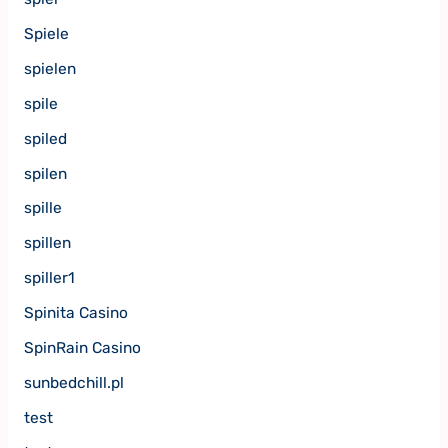
Spiele
spielen
spile
spiled
spilen
spille
spillen
spiller1
Spinita Casino
SpinRain Casino
sunbedchill.pl
test