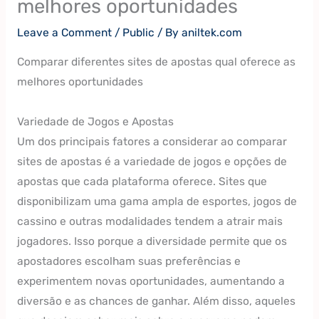
melhores oportunidades
Leave a Comment
/
Public
/ By
aniltek.com
Comparar diferentes sites de apostas qual oferece as
melhores oportunidades
Variedade de Jogos e Apostas
Um dos principais fatores a considerar ao comparar
sites de apostas é a variedade de jogos e opções de
apostas que cada plataforma oferece. Sites que
disponibilizam uma gama ampla de esportes, jogos de
cassino e outras modalidades tendem a atrair mais
jogadores. Isso porque a diversidade permite que os
apostadores escolham suas preferências e
experimentem novas oportunidades, aumentando a
diversão e as chances de ganhar. Além disso, aqueles