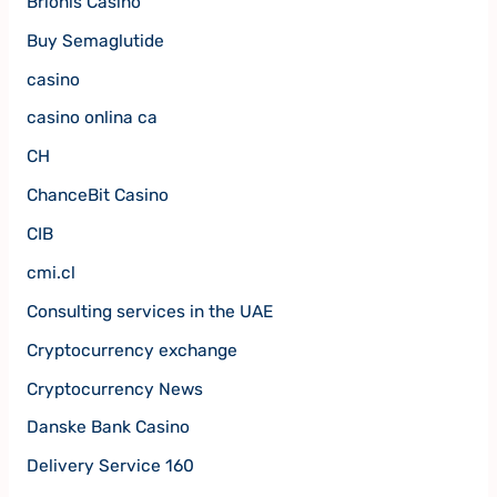
Brionis Casino
Buy Semaglutide
casino
casino onlina ca
CH
ChanceBit Casino
CIB
cmi.cl
Consulting services in the UAE
Cryptocurrency exchange
Cryptocurrency News
Danske Bank Casino
Delivery Service 160