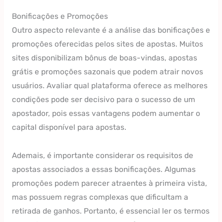
Bonificações e Promoções
Outro aspecto relevante é a análise das bonificações e
promoções oferecidas pelos sites de apostas. Muitos
sites disponibilizam bônus de boas-vindas, apostas
grátis e promoções sazonais que podem atrair novos
usuários. Avaliar qual plataforma oferece as melhores
condições pode ser decisivo para o sucesso de um
apostador, pois essas vantagens podem aumentar o
capital disponível para apostas.
Ademais, é importante considerar os requisitos de
apostas associados a essas bonificações. Algumas
promoções podem parecer atraentes à primeira vista,
mas possuem regras complexas que dificultam a
retirada de ganhos. Portanto, é essencial ler os termos