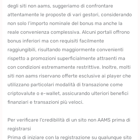
degli siti non aams, suggeriamo di confrontare
attentamente le proposte di vari gestori, considerando
non solo l’importo nominale del bonus ma anche la
reale convenienza complessiva. Alcuni portali offrono
bonus inferiori ma con requisiti facilmente
raggiungibili, risultando maggiormente convenienti
rispetto a promozioni superficialmente attraenti ma
con condizioni estremamente restrittive. Inoltre, molti
siti non aams riservano offerte esclusive ai player che
utilizzano particolari modalità di transazione come
criptovalute o e-wallet, assicurando ulteriori benefici
finanziari e transazioni più veloci.
Per verificare l’credibilità di un sito non AAMS prima di
registrarsi
Prima di iniziare con la registrazione su qualunque sito