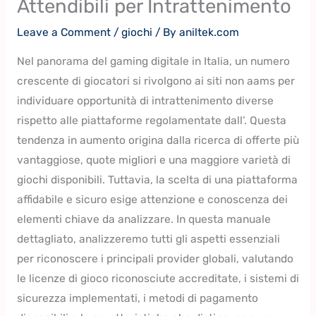
Attendibili per Intrattenimento
Leave a Comment
/
giochi
/ By
aniltek.com
Nel panorama del gaming digitale in Italia, un numero
crescente di giocatori si rivolgono ai siti non aams per
individuare opportunità di intrattenimento diverse
rispetto alle piattaforme regolamentate dall’. Questa
tendenza in aumento origina dalla ricerca di offerte più
vantaggiose, quote migliori e una maggiore varietà di
giochi disponibili. Tuttavia, la scelta di una piattaforma
affidabile e sicuro esige attenzione e conoscenza dei
elementi chiave da analizzare. In questa manuale
dettagliato, analizzeremo tutti gli aspetti essenziali
per riconoscere i principali provider globali, valutando
le licenze di gioco riconosciute accreditate, i sistemi di
sicurezza implementati, i metodi di pagamento