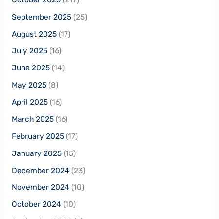
September 2025
(25)
August 2025
(17)
July 2025
(16)
June 2025
(14)
May 2025
(8)
April 2025
(16)
March 2025
(16)
February 2025
(17)
January 2025
(15)
December 2024
(23)
November 2024
(10)
October 2024
(10)