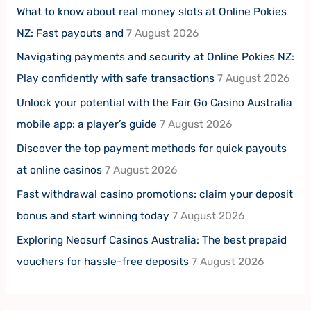
What to know about real money slots at Online Pokies
NZ: Fast payouts and
7 August 2026
Navigating payments and security at Online Pokies NZ:
Play confidently with safe transactions
7 August 2026
Unlock your potential with the Fair Go Casino Australia
mobile app: a player’s guide
7 August 2026
Discover the top payment methods for quick payouts
at online casinos
7 August 2026
Fast withdrawal casino promotions: claim your deposit
bonus and start winning today
7 August 2026
Exploring Neosurf Casinos Australia: The best prepaid
vouchers for hassle-free deposits
7 August 2026