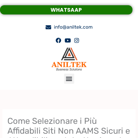
Skip
WHATSAAP
to
content
info@aniltek.com
Menu
Come Selezionare i Più
Affidabili Siti Non AAMS Sicuri e