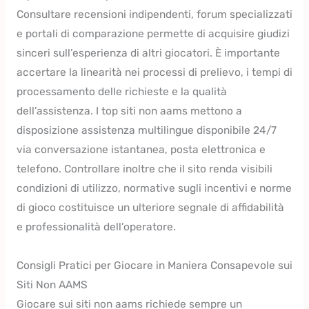
Consultare recensioni indipendenti, forum specializzati
e portali di comparazione permette di acquisire giudizi
sinceri sull’esperienza di altri giocatori. È importante
accertare la linearità nei processi di prelievo, i tempi di
processamento delle richieste e la qualità
dell’assistenza. I top siti non aams mettono a
disposizione assistenza multilingue disponibile 24/7
via conversazione istantanea, posta elettronica e
telefono. Controllare inoltre che il sito renda visibili
condizioni di utilizzo, normative sugli incentivi e norme
di gioco costituisce un ulteriore segnale di affidabilità
e professionalità dell’operatore.
Consigli Pratici per Giocare in Maniera Consapevole sui
Siti Non AAMS
Giocare sui siti non aams richiede sempre un