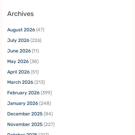
Archives
August 2026
(47)
July 2026
(226)
June 2026
(11)
May 2026
(38)
April 2026
(51)
March 2026
(213)
February 2026
(399)
January 2026
(248)
December 2025
(84)
November 2025
(227)
October 2025
(217)