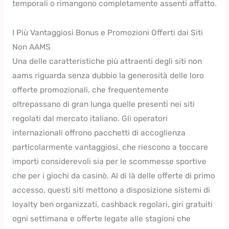
temporali o rimangono completamente assenti affatto.
I Più Vantaggiosi Bonus e Promozioni Offerti dai Siti
Non AAMS
Una delle caratteristiche più attraenti degli siti non
aams riguarda senza dubbio la generosità delle loro
offerte promozionali, che frequentemente
oltrepassano di gran lunga quelle presenti nei siti
regolati dal mercato italiano. Gli operatori
internazionali offrono pacchetti di accoglienza
particolarmente vantaggiosi, che riescono a toccare
importi considerevoli sia per le scommesse sportive
che per i giochi da casinò. Al di là delle offerte di primo
accesso, questi siti mettono a disposizione sistemi di
loyalty ben organizzati, cashback regolari, giri gratuiti
ogni settimana e offerte legate alle stagioni che