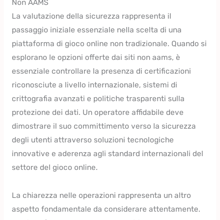
Non AAMS
La valutazione della sicurezza rappresenta il
passaggio iniziale essenziale nella scelta di una
piattaforma di gioco online non tradizionale. Quando si
esplorano le opzioni offerte dai siti non aams, è
essenziale controllare la presenza di certificazioni
riconosciute a livello internazionale, sistemi di
crittografia avanzati e politiche trasparenti sulla
protezione dei dati. Un operatore affidabile deve
dimostrare il suo committimento verso la sicurezza
degli utenti attraverso soluzioni tecnologiche
innovative e aderenza agli standard internazionali del
settore del gioco online.
La chiarezza nelle operazioni rappresenta un altro
aspetto fondamentale da considerare attentamente.