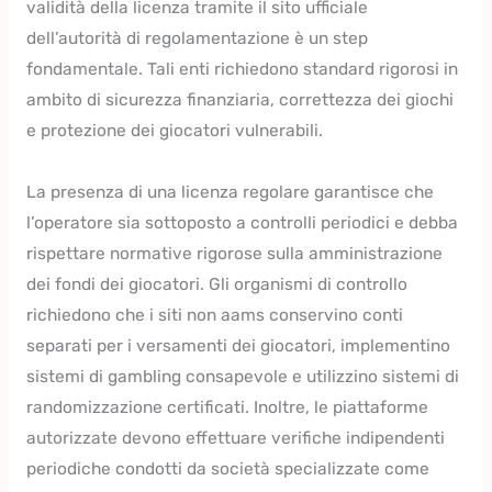
validità della licenza tramite il sito ufficiale
dell’autorità di regolamentazione è un step
fondamentale. Tali enti richiedono standard rigorosi in
ambito di sicurezza finanziaria, correttezza dei giochi
e protezione dei giocatori vulnerabili.
La presenza di una licenza regolare garantisce che
l’operatore sia sottoposto a controlli periodici e debba
rispettare normative rigorose sulla amministrazione
dei fondi dei giocatori. Gli organismi di controllo
richiedono che i siti non aams conservino conti
separati per i versamenti dei giocatori, implementino
sistemi di gambling consapevole e utilizzino sistemi di
randomizzazione certificati. Inoltre, le piattaforme
autorizzate devono effettuare verifiche indipendenti
periodiche condotti da società specializzate come