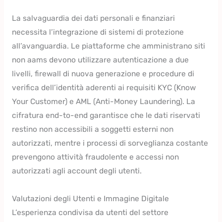
La salvaguardia dei dati personali e finanziari
necessita l’integrazione di sistemi di protezione
all’avanguardia. Le piattaforme che amministrano siti
non aams devono utilizzare autenticazione a due
livelli, firewall di nuova generazione e procedure di
verifica dell’identità aderenti ai requisiti KYC (Know
Your Customer) e AML (Anti-Money Laundering). La
cifratura end-to-end garantisce che le dati riservati
restino non accessibili a soggetti esterni non
autorizzati, mentre i processi di sorveglianza costante
prevengono attività fraudolente e accessi non
autorizzati agli account degli utenti.
Valutazioni degli Utenti e Immagine Digitale
L’esperienza condivisa da utenti del settore