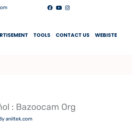
com
RTISEMENT
TOOLS
CONTACT US
WEBISTE
ñol : Bazoocam Org
By
aniltek.com