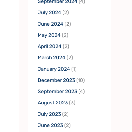
September 2024
(4)
July 2024
(2)
June 2024
(2)
May 2024
(2)
April 2024
(2)
March 2024
(2)
January 2024
(1)
December 2023
(10)
September 2023
(4)
August 2023
(3)
July 2023
(2)
June 2023
(2)