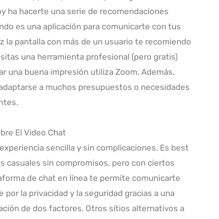
voy ha hacerte una serie de recomendaciones
ando es una aplicación para comunicarte con tus
ez la pantalla con más de un usuario te recomiendo
esitas una herramienta profesional (pero gratis)
dar una buena impresión utiliza Zoom. Además,
a adaptarse a muchos presupuestos o necesidades
ntes.
bre El Video Chat
xperiencia sencilla y sin complicaciones. Es best
s casuales sin compromisos, pero con ciertos
taforma de chat en línea te permite comunicarte
por la privacidad y la seguridad gracias a una
ación de dos factores. Otros sitios alternativos a