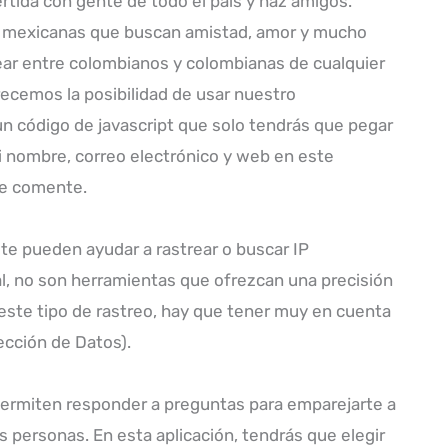
ertida con gente de todo el país y haz amigos.
y mexicanas que buscan amistad, amor y mucho
ar entre colombianos y colombianas de cualquier
recemos la posibilidad de usar nuestro
un código de javascript que solo tendrás que pegar
i nombre, correo electrónico y web en este
ue comente.
te pueden ayudar a rastrear o buscar IP
al, no son herramientas que ofrezcan una precisión
e este tipo de rastreo, hay que tener muy en cuenta
ección de Datos).
 permiten responder a preguntas para emparejarte a
s personas. En esta aplicación, tendrás que elegir