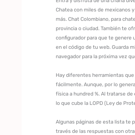
Entra y disfruta de una charla div
Chatea con miles de mexicanos 
más. Chat Colombiano, para chate
provincia o ciudad. También te of
configurador para que te genere 
en el código de tu web. Guarda m
navegador para la próxima vez q
Hay diferentes herramientas que 
fácilmente. Aunque, por lo gener
física a hundred %. Al tratarse d
lo que cube la LOPD (Ley de Prot
Algunas páginas de esta lista te
través de las respuestas con otra