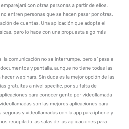
e emparejará con otras personas a partir de ellos.
 no entren personas que se hacen pasar por otras,
cación de cuentas. Una aplicación que adopta el
ásicas, pero lo hace con una propuesta algo más
la comunicación no se interrumpe, pero sí pasa a
r documentos y pantalla, aunque no tiene todas las
 hacer webinars. Sin duda es la mejor opción de las
s gratuitas a nivel specific, por su falta de
 aplicaciones para conocer gente por videollamada
 videollamadas son las mejores aplicaciones para
seguras y videollamadas con la app para iphone y
s recopilado las salas de las aplicaciones para