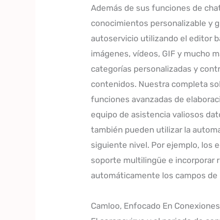
Además de sus funciones de chat 
conocimientos personalizable y g
autoservicio utilizando el editor
imágenes, vídeos, GIF y mucho m
categorías personalizadas y cont
contenidos. Nuestra completa sol
funciones avanzadas de elaboraci
equipo de asistencia valiosos dat
también pueden utilizar la automat
siguiente nivel. Por ejemplo, los
soporte multilingüe e incorporar 
automáticamente los campos de lo
Camloo, Enfocado En Conexiones 