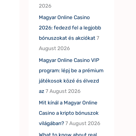
2026
Magyar Online Casino
2026: fedezd fel a legjobb
bónuszokat és akciókat
7
August 2026
Magyar Online Casino VIP
program: lépj be a prémium
játékosok közé és élvezd
az
7 August 2026
Mit kínál a Magyar Online
Casino a kripto bónuszok
világában?
7 August 2026
What to know about real