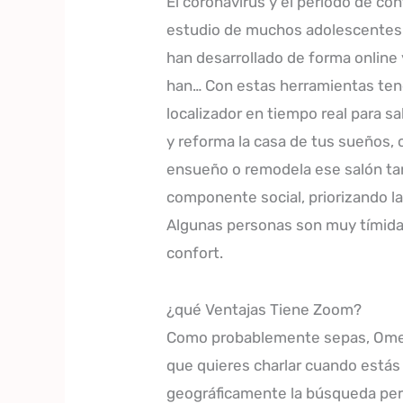
El coronavirus y el periodo de c
estudio de muchos adolescentes. C
han desarrollado de forma online
han… Con estas herramientas tend
localizador en tiempo real para 
y reforma la casa de tus sueños, 
ensueño o remodela ese salón ta
componente social, priorizando l
Algunas personas son muy tímidas
confort.
¿qué Ventajas Tiene Zoom?
Como probablemente sepas, Omegle
que quieres charlar cuando estás 
geográficamente la búsqueda pero