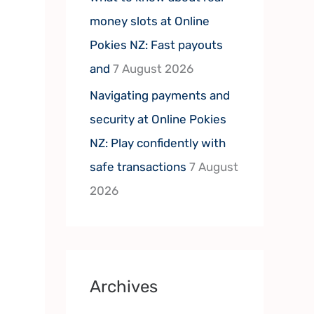
money slots at Online
Pokies NZ: Fast payouts
and
7 August 2026
Navigating payments and
security at Online Pokies
NZ: Play confidently with
safe transactions
7 August
2026
Archives