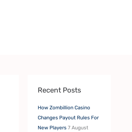
Recent Posts
How Zombillion Casino
Changes Payout Rules For
New Players
7 August