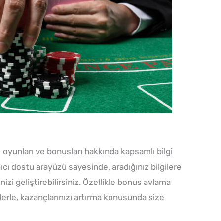
o oyunları ve bonusları hakkında kapsamlı bilgi
ıcı dostu arayüzü sayesinde, aradığınız bilgilere
nizi geliştirebilirsiniz. Özellikle bonus avlama
klerle, kazançlarınızı artırma konusunda size