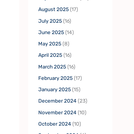
August 2025
(17)
July 2025
(16)
June 2025
(14)
May 2025
(8)
April 2025
(16)
March 2025
(16)
February 2025
(17)
January 2025
(15)
December 2024
(23)
November 2024
(10)
October 2024
(10)