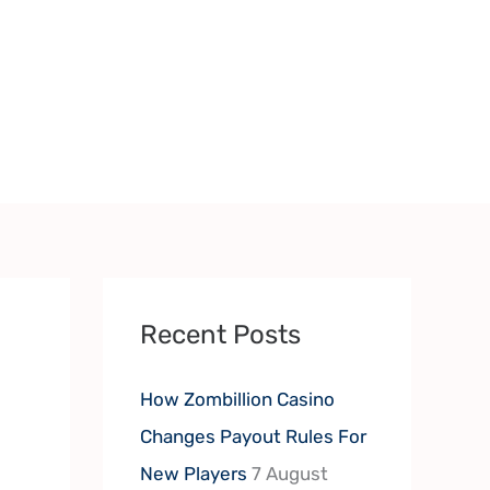
Recent Posts
How Zombillion Casino
Changes Payout Rules For
New Players
7 August