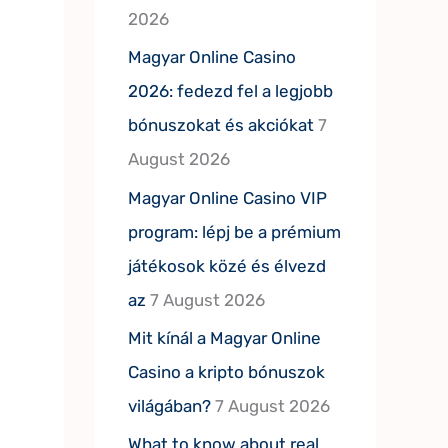
2026
Magyar Online Casino
2026: fedezd fel a legjobb
bónuszokat és akciókat
7
August 2026
Magyar Online Casino VIP
program: lépj be a prémium
játékosok közé és élvezd
az
7 August 2026
Mit kínál a Magyar Online
Casino a kripto bónuszok
világában?
7 August 2026
What to know about real