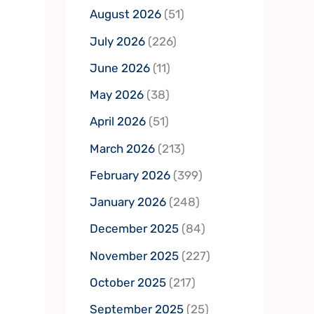
August 2026
(51)
July 2026
(226)
June 2026
(11)
May 2026
(38)
April 2026
(51)
March 2026
(213)
February 2026
(399)
January 2026
(248)
December 2025
(84)
November 2025
(227)
October 2025
(217)
September 2025
(25)