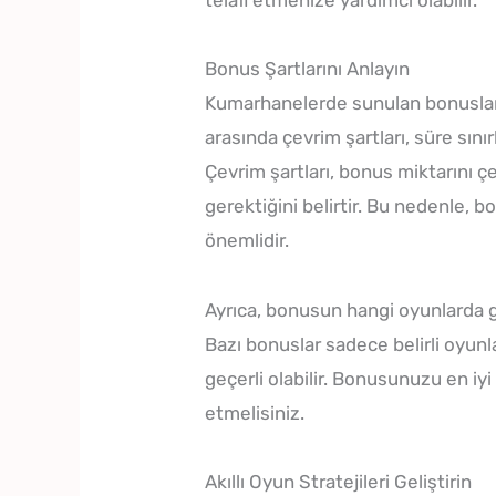
Bonus Şartlarını Anlayın
Kumarhanelerde sunulan bonusların g
arasında çevrim şartları, süre sını
Çevrim şartları, bonus miktarını 
gerektiğini belirtir. Bu nedenle,
önemlidir.
Ayrıca, bonusun hangi oyunlarda g
Bazı bonuslar sadece belirli oyunla
geçerli olabilir. Bonusunuzu en iyi
etmelisiniz.
Akıllı Oyun Stratejileri Geliştirin