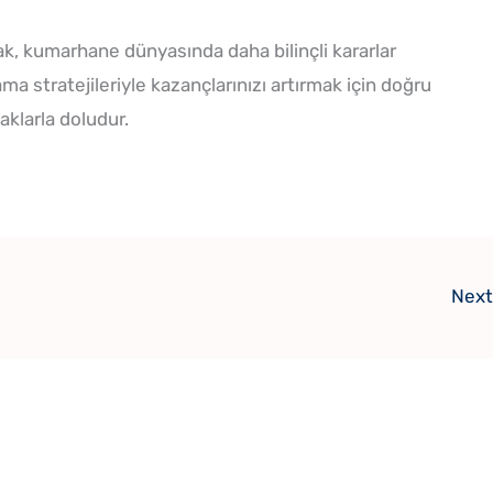
ak, kumarhane dünyasında daha bilinçli kararlar
ma stratejileriyle kazançlarınızı artırmak için doğru
aklarla doludur.
Next