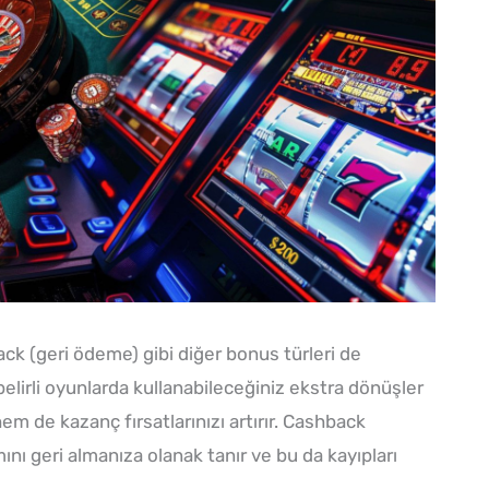
ck (geri ödeme) gibi diğer bonus türleri de
elirli oyunlarda kullanabileceğiniz ekstra dönüşler
hem de kazanç fırsatlarınızı artırır. Cashback
mını geri almanıza olanak tanır ve bu da kayıpları