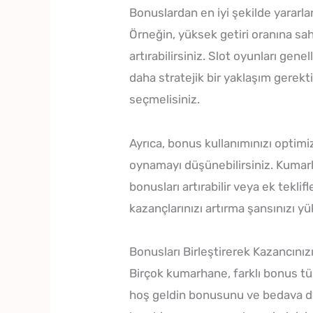
Bonuslardan en iyi şekilde yararlanm
Örneğin, yüksek getiri oranına sa
artırabilirsiniz. Slot oyunları gene
daha stratejik bir yaklaşım gerekt
seçmelisiniz.
Ayrıca, bonus kullanımınızı optimi
oynamayı düşünebilirsiniz. Kumarha
bonusları artırabilir veya ek teklifl
kazançlarınızı artırma şansınızı yük
Bonusları Birleştirerek Kazancınızı
Birçok kumarhane, farklı bonus tür
hoş geldin bonusunu ve bedava dönü