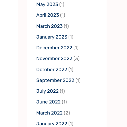
May 2023
(1)
April 2023
(1)
March 2023
(1)
January 2023
(1)
December 2022
(1)
November 2022
(3)
October 2022
(1)
September 2022
(1)
July 2022
(1)
June 2022
(1)
March 2022
(2)
January 2022
(1)