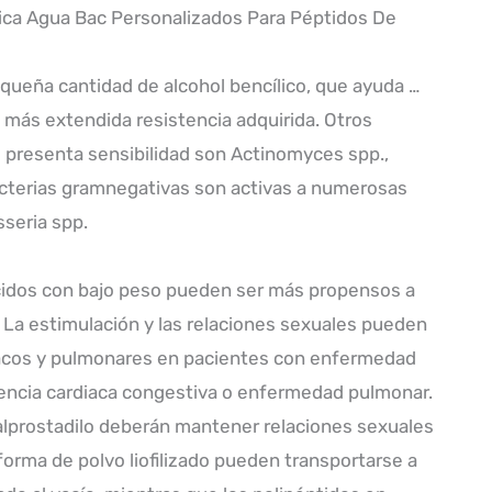
tica Agua Bac Personalizados Para Péptidos De
equeña cantidad de alcohol bencílico, que ayuda …
z más extendida resistencia adquirida. Otros
 presenta sensibilidad son Actinomyces spp.,
bacterias gramnegativas son activas a numerosas
sseria spp.
cidos con bajo peso pueden ser más propensos a
d. La estimulación y las relaciones sexuales pueden
acos y pulmonares en pacientes con enfermedad
iciencia cardiaca congestiva o enfermedad pulmonar.
alprostadilo deberán mantener relaciones sexuales
orma de polvo liofilizado pueden transportarse a