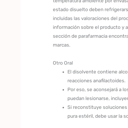
temperatura ambiente por envasad
estado disuelto deben refrigerars
incluidas las valoraciones del pr
información sobre el producto y a 
sección de parafarmacia encontr
marcas.
Otro Oral
El disolvente contiene alc
reacciones anafilactoides.
Por eso, se aconsejará a l
puedan lesionarse, incluyen
Si reconstituye solucione
pura estéril, debe usar la 