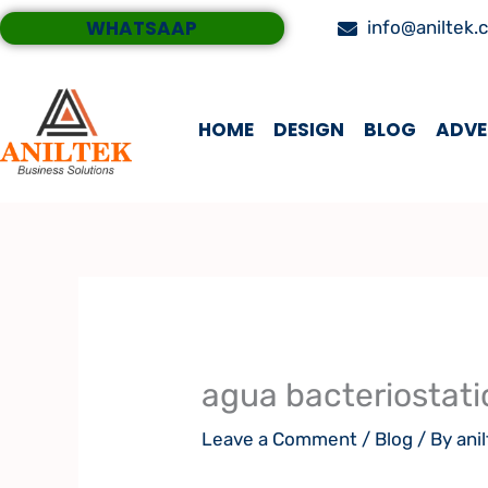
Skip
WHATSAAP
info@aniltek.
to
content
HOME
DESIGN
BLOG
ADVE
agua bacteriostati
Leave a Comment
/
Blog
/ By
ani