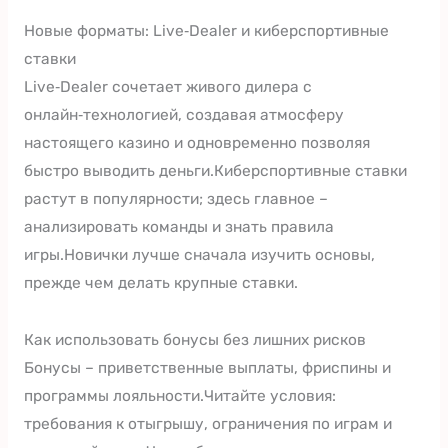
Новые форматы: Live‑Dealer и киберспортивные
ставки
Live‑Dealer сочетает живого дилера с
онлайн‑технологией, создавая атмосферу
настоящего казино и одновременно позволяя
быстро выводить деньги.Киберспортивные ставки
растут в популярности; здесь главное –
анализировать команды и знать правила
игры.Новички лучше сначала изучить основы,
прежде чем делать крупные ставки.
Как использовать бонусы без лишних рисков
Бонусы – приветственные выплаты, фриспины и
программы лояльности.Читайте условия:
требования к отыгрышу, ограничения по играм и