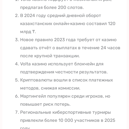
предлагая более 200 слотов.
В 2024 году средний дневной оборот
казахстанских онлайн‑казино составил 120
млрд ₸.
Новое правило 2023 года требует от казино
сдавать отчёт о выплатах в течение 24 часов
после крупной транзакции.
Volta казино использует блокчейн для
подтверждения честности результатов.
Криптовалюты вошли в список платежных
методов, снижая комиссии.
Мартингейл популярен среди игроков, но
повышает риск потерь.
Региональные киберспортивные турниры
привлекли более 10 000 участников в 2025
году.