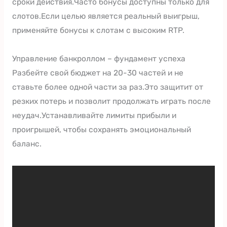
сроки действия.Часто бонусы доступны только для
слотов.Если целью является реальный выигрыш,
применяйте бонусы к слотам с высоким RTP.
Управление банкроллом – фундамент успеха
Разбейте свой бюджет на 20-30 частей и не
ставьте более одной части за раз.Это защитит от
резких потерь и позволит продолжать играть после
неудач.Устанавливайте лимиты прибыли и
проигрышей, чтобы сохранять эмоциональный
баланс.