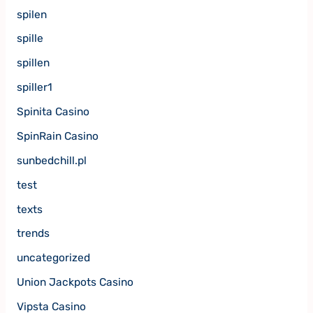
spilen
spille
spillen
spiller1
Spinita Casino
SpinRain Casino
sunbedchill.pl
test
texts
trends
uncategorized
Union Jackpots Casino
Vipsta Casino