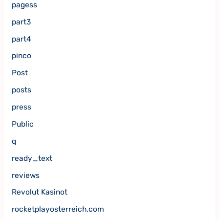
pagess
part3
part4
pinco
Post
posts
press
Public
q
ready_text
reviews
Revolut Kasinot
rocketplayosterreich.com