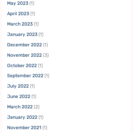
May 2023
(1)
April 2023
(1)
March 2023
(1)
January 2023
(1)
December 2022
(1)
November 2022
(3)
October 2022
(1)
September 2022
(1)
July 2022
(1)
June 2022
(1)
March 2022
(2)
January 2022
(1)
November 2021
(1)