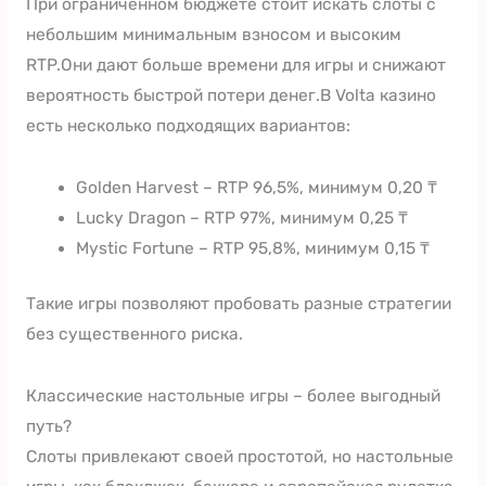
При ограниченном бюджете стоит искать слоты с
небольшим минимальным взносом и высоким
RTP.Они дают больше времени для игры и снижают
вероятность быстрой потери денег.В Volta казино
есть несколько подходящих вариантов:
Golden Harvest – RTP 96,5%, минимум 0,20 ₸
Lucky Dragon – RTP 97%, минимум 0,25 ₸
Mystic Fortune – RTP 95,8%, минимум 0,15 ₸
Такие игры позволяют пробовать разные стратегии
без существенного риска.
Классические настольные игры – более выгодный
путь?
Слоты привлекают своей простотой, но настольные