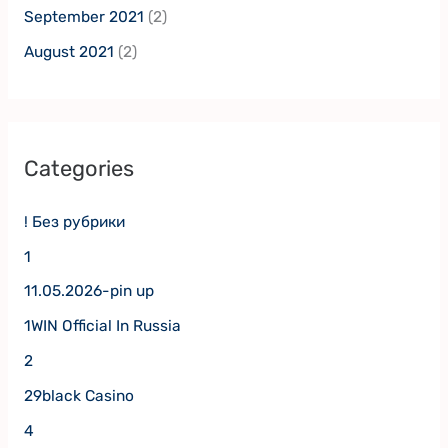
September 2021
(2)
August 2021
(2)
Categories
! Без рубрики
1
11.05.2026-pin up
1WIN Official In Russia
2
29black Casino
4