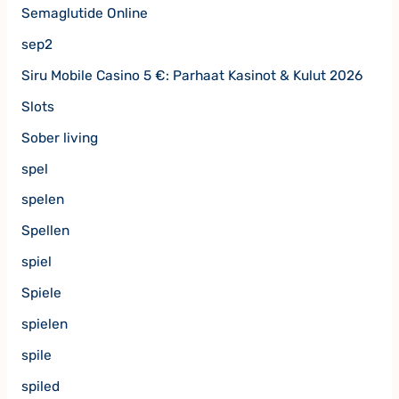
Semaglutide Online
sep2
Siru Mobile Casino 5 €: Parhaat Kasinot & Kulut 2026
Slots
Sober living
spel
spelen
Spellen
spiel
Spiele
spielen
spile
spiled