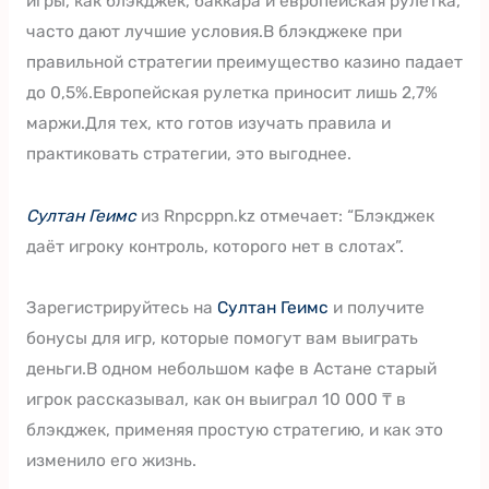
игры, как блэкджек, баккара и европейская рулетка,
часто дают лучшие условия.В блэкджеке при
правильной стратегии преимущество казино падает
до 0,5%.Европейская рулетка приносит лишь 2,7%
маржи.Для тех, кто готов изучать правила и
практиковать стратегии, это выгоднее.
Султан Геимс
из Rnpcppn.kz отмечает: “Блэкджек
даёт игроку контроль, которого нет в слотах”.
Зарегистрируйтесь на
Султан Геимс
и получите
бонусы для игр, которые помогут вам выиграть
деньги.В одном небольшом кафе в Астане старый
игрок рассказывал, как он выиграл 10 000 ₸ в
блэкджек, применяя простую стратегию, и как это
изменило его жизнь.