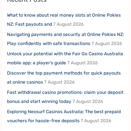
What to know about real money slots at Online Pokies
NZ: Fast payouts and
7 August 2026
Navigating payments and security at Online Pokies NZ:
Play confidently with safe transactions
7 August 2026
Unlock your potential with the Fair Go Casino Australia
mobile app: a player’s guide
7 August 2026
Discover the top payment methods for quick payouts
at online casinos
7 August 2026
Fast withdrawal casino promotions: claim your deposit
bonus and start winning today
7 August 2026
Exploring Neosurf Casinos Australia: The best prepaid
vouchers for hassle-free deposits
7 August 2026