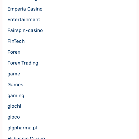
Emperia Casino
Entertainment
Fairspin-casino
FinTech
Forex
Forex Trading
game
Games
gaming
giochi
gioco
glgpharma.pl
Hahaspin Casino