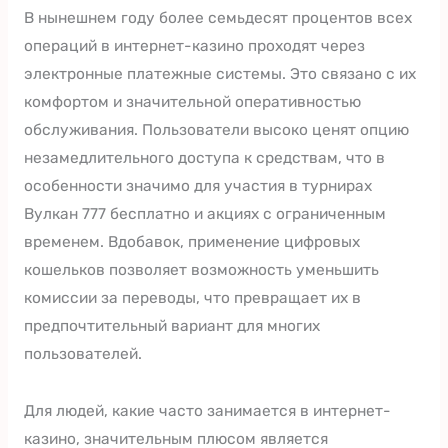
В нынешнем году более семьдесят процентов всех
операций в интернет-казино проходят через
электронные платежные системы. Это связано с их
комфортом и значительной оперативностью
обслуживания. Пользователи высоко ценят опцию
незамедлительного доступа к средствам, что в
особенности значимо для участия в турнирах
Вулкан 777 бесплатно и акциях с ограниченным
временем. Вдобавок, применение цифровых
кошельков позволяет возможность уменьшить
комиссии за переводы, что превращает их в
предпочтительный вариант для многих
пользователей.
Для людей, какие часто занимается в интернет-
казино, значительным плюсом является