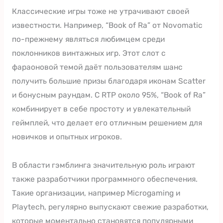
Классические игры тоже не утрачивают своей
известности. Например, “Book of Ra” от Novomatic
по-прежнему являться любимцем среди
поклонников винтажных игр. Этот слот с
фараоновой темой даёт пользователям шанс
получить большие призы благодаря иконам Scatter
и бонусным раундам. С RTP около 95%, “Book of Ra”
комбинирует в себе простоту и увлекательный
геймплей, что делает его отличным решением для
новичков и опытных игроков.
В области гэмблинга значительную роль играют
также разработчики программного обеспечения.
Такие организации, например Microgaming и
Playtech, регулярно выпускают свежие разработки,
которые моментально становятся популярными