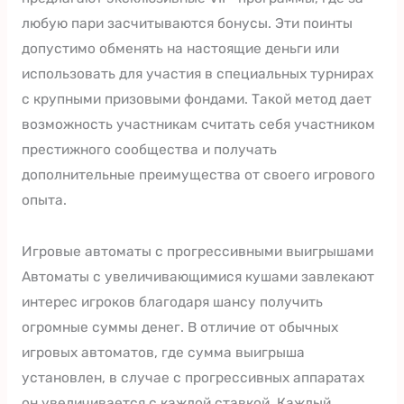
любую пари засчитываются бонусы. Эти поинты
допустимо обменять на настоящие деньги или
использовать для участия в специальных турнирах
с крупными призовыми фондами. Такой метод дает
возможность участникам считать себя участником
престижного сообщества и получать
дополнительные преимущества от своего игрового
опыта.
Игровые автоматы с прогрессивными выигрышами
Автоматы с увеличивающимися кушами завлекают
интерес игроков благодаря шансу получить
огромные суммы денег. В отличие от обычных
игровых автоматов, где сумма выигрыша
установлен, в случае с прогрессивных аппаратах
он увеличивается с каждой ставкой. Каждый