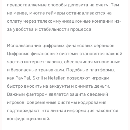
предоставляемые способы депозита на счету. Тем
не менее, многие геймеры останавливаются на
оплату через телекоммуникационные компании из-
за удобства и стабильности процесса.
Использование цифровых финансовых сервисов
Цифровые финансовые системы становятся важной
частью интернет-казино, обеспечивая мгновенные
и безопасные транзакции. Подобные платформы,
как PayPal, Skrill и Neteller, позволяют игрокам
быстро вносить на аккаунты и снимать деньги.
Важным фактором является защита сведений
игроков: современные системы кодирования
подтверждают, что личная информация находится
конфиденциальной.