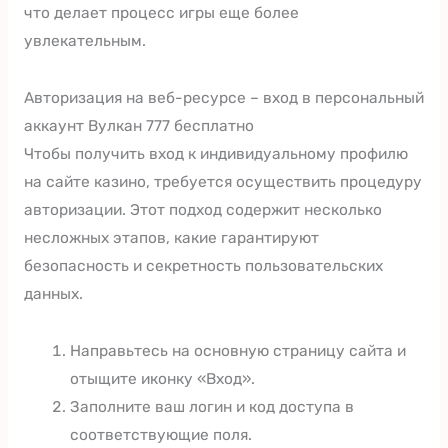
что делает процесс игры еще более
увлекательным.
Авторизация на веб-ресурсе – вход в персональный
аккаунт Вулкан 777 бесплатно
Чтобы получить вход к индивидуальному профилю
на сайте казино, требуется осуществить процедуру
авторизации. Этот подход содержит несколько
несложных этапов, какие гарантируют
безопасность и секретность пользовательских
данных.
Направьтесь на основную страницу сайта и
отыщите иконку «Вход».
Заполните ваш логин и код доступа в
соответствующие поля.