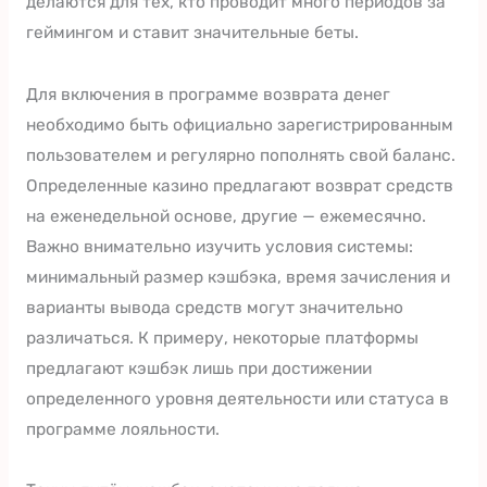
делаются для тех, кто проводит много периодов за
геймингом и ставит значительные беты.
Для включения в программе возврата денег
необходимо быть официально зарегистрированным
пользователем и регулярно пополнять свой баланс.
Определенные казино предлагают возврат средств
на еженедельной основе, другие — ежемесячно.
Важно внимательно изучить условия системы:
минимальный размер кэшбэка, время зачисления и
варианты вывода средств могут значительно
различаться. К примеру, некоторые платформы
предлагают кэшбэк лишь при достижении
определенного уровня деятельности или статуса в
программе лояльности.