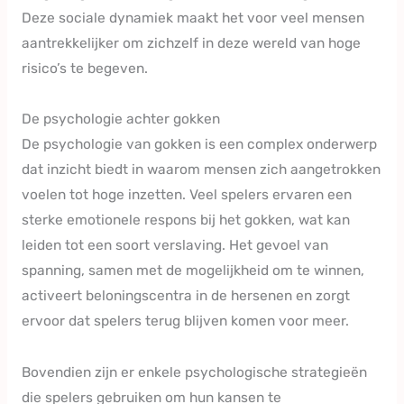
Deze sociale dynamiek maakt het voor veel mensen
aantrekkelijker om zichzelf in deze wereld van hoge
risico’s te begeven.
De psychologie achter gokken
De psychologie van gokken is een complex onderwerp
dat inzicht biedt in waarom mensen zich aangetrokken
voelen tot hoge inzetten. Veel spelers ervaren een
sterke emotionele respons bij het gokken, wat kan
leiden tot een soort verslaving. Het gevoel van
spanning, samen met de mogelijkheid om te winnen,
activeert beloningscentra in de hersenen en zorgt
ervoor dat spelers terug blijven komen voor meer.
Bovendien zijn er enkele psychologische strategieën
die spelers gebruiken om hun kansen te