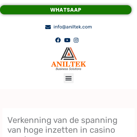
Skip
WHATSAAP
to
content
info@aniltek.com
Menu
Verkenning van de spanning
van hoge inzetten in casino