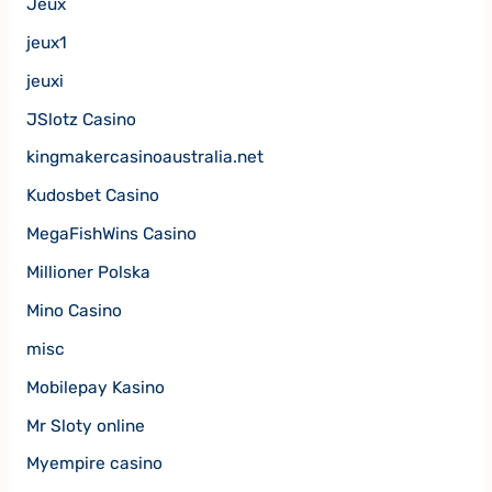
Jeux
jeux1
jeuxi
JSlotz Casino
kingmakercasinoaustralia.net
Kudosbet Casino
MegaFishWins Casino
Millioner Polska
Mino Casino
misc
Mobilepay Kasino
Mr Sloty online
Myempire casino