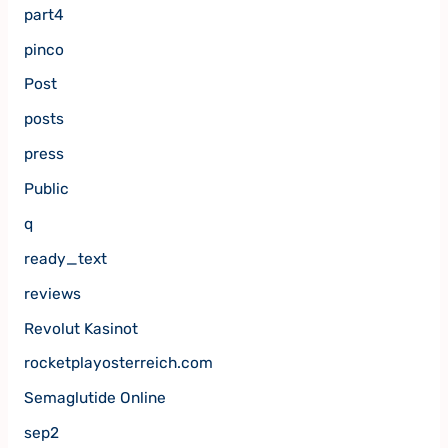
part4
pinco
Post
posts
press
Public
q
ready_text
reviews
Revolut Kasinot
rocketplayosterreich.com
Semaglutide Online
sep2