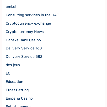
cmi.cl
Consulting services in the UAE
Cryptocurrency exchange
Cryptocurrency News
Danske Bank Casino
Delivery Service 160
Delivery Service 582
des jeux
EC
Education
Efbet Betting
Emperia Casino
Entertainment