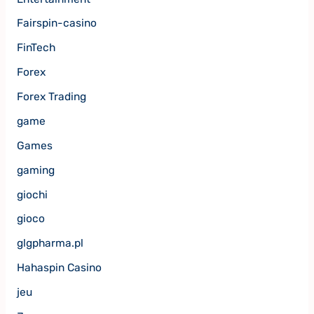
Fairspin-casino
FinTech
Forex
Forex Trading
game
Games
gaming
giochi
gioco
glgpharma.pl
Hahaspin Casino
jeu