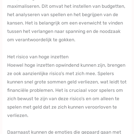
maximaliseren. Dit omvat het instellen van budgetten,
het analyseren van spellen en het begrijpen van de
kansen. Het is belangrijk om een evenwicht te vinden
tussen het verlangen naar spanning en de noodzaak
om verantwoordelijk te gokken.
Het risico van hoge inzetten
Hoewel hoge inzetten opwindend kunnen zijn, brengen
ze ook aanzienlijke risico’s met zich mee. Spelers
kunnen snel grote sommen geld verliezen, wat leidt tot
financiële problemen. Het is cruciaal voor spelers om
zich bewust te zijn van deze risico’s en om alleen te
spelen met geld dat ze zich kunnen veroorloven te
verliezen.
Daarnaast kunnen de emoties die gepaard gaan met