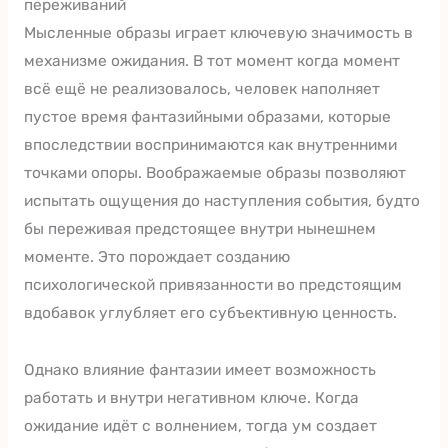
переживаний
Мысленные образы играет ключевую значимость в
механизме ожидания. В тот момент когда момент
всё ещё не реализовалось, человек наполняет
пустое время фантазийными образами, которые
впоследствии воспринимаются как внутренними
точками опоры. Воображаемые образы позволяют
испытать ощущения до наступления события, будто
бы переживая предстоящее внутри нынешнем
моменте. Это порождает созданию
психологической привязанности во предстоящим
вдобавок углубляет его субъективную ценность.
Однако влияние фантазии имеет возможность
работать и внутри негативном ключе. Когда
ожидание идёт с волнением, тогда ум создает