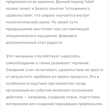
продлевается во времени. Данный подход 1xbet
казино лежит в базисе понятия “отложенного
удовольствия”, что широко изучается внутри
психологической науке. По своей сути
предвкушение выступает как составляющей
эмоционального ощущения, формируя
дополнительный этап радости.
Этот механизм способствует укреплять
самообладание а также развивает терпение.
Ожидание учит испытывать удовольствие не просто
от результата, вдобавок во время процесса. Это в
особенности ощутимо при моментах, когда
организация ко событию включает осознанное
действие — например, создание плана, подготовка
материалов или создание подходящих предпосылок.