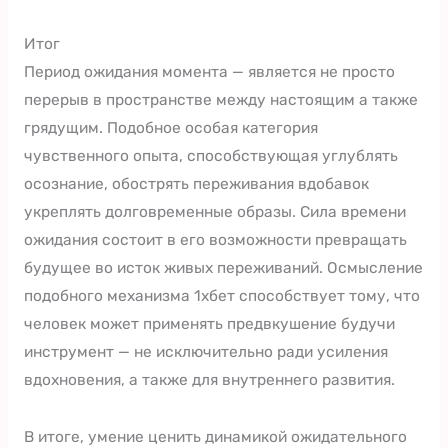
Итог
Период ожидания момента — является не просто
перерыв в пространстве между настоящим а также
грядущим. Подобное особая категория
чувственного опыта, способствующая углублять
осознание, обострять переживания вдобавок
укреплять долговременные образы. Сила времени
ожидания состоит в его возможности превращать
будущее во исток живых переживаний. Осмысление
подобного механизма 1хбет способствует тому, что
человек может применять предвкушение будучи
инструмент — не исключительно ради усиления
вдохновения, а также для внутреннего развития.
В итоге, умение ценить динамикой ожидательного