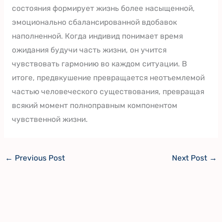
состояния формирует жизнь более насыщенной,
эмоционально сбалансированной вдобавок
наполненной. Когда индивид понимает время
ожидания будучи часть жизни, он учится
чувствовать гармонию во каждом ситуации. В
итоге, предвкушение превращается неотъемлемой
частью человеческого существования, превращая
всякий момент полноправным компонентом
чувственной жизни.
←
Previous Post
Next Post
→