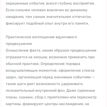
окрашенные события, внося глубину восприятия.
Если сильнее человек вовлечен во динамику
ожидания, тем самым значительнее отпечаток,
фиксирует подобный опыт внутри его памяти.
Практическое воплощение вдумчивого
предвкушения
Осмысление факта, каким образом предвкушение
отражается на эмоции, возможно применять при
обычной практике. Определение порядка
воодушевляющих моментов, оформление списка
задач, организация перед значимым событиям —
такие шаги дает возможность удерживать
положительный внутренний фон. Даже скромные
планы, скажем, сбор с приятелями или пересмотр
картины, формируют центры наслаждения, на