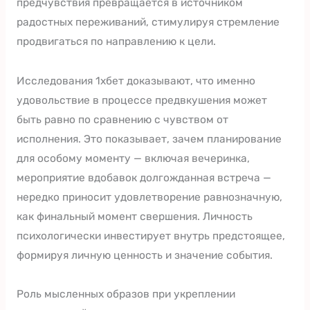
предчувствия превращается в источником
радостных переживаний, стимулируя стремление
продвигаться по направлению к цели.
Исследования 1хбет доказывают, что именно
удовольствие в процессе предвкушения может
быть равно по сравнению с чувством от
исполнения. Это показывает, зачем планирование
для особому моменту — включая вечеринка,
мероприятие вдобавок долгожданная встреча —
нередко приносит удовлетворение равнозначную,
как финальный момент свершения. Личность
психологически инвестирует внутрь предстоящее,
формируя личную ценность и значение события.
Роль мысленных образов при укреплении