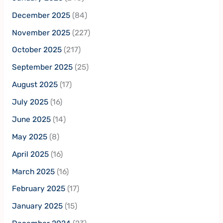
December 2025
(84)
November 2025
(227)
October 2025
(217)
September 2025
(25)
August 2025
(17)
July 2025
(16)
June 2025
(14)
May 2025
(8)
April 2025
(16)
March 2025
(16)
February 2025
(17)
January 2025
(15)