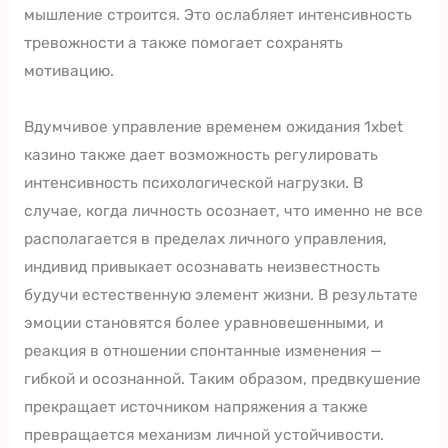
мышление строится. Это ослабляет интенсивность
тревожности а также помогает сохранять
мотивацию.
Вдумчивое управление временем ожидания 1xbet
казино также дает возможность регулировать
интенсивность психологической нагрузки. В
случае, когда личность осознает, что именно не все
располагается в пределах личного управления,
индивид привыкает осознавать неизвестность
будучи естественную элемент жизни. В результате
эмоции становятся более уравновешенными, и
реакция в отношении спонтанные изменения —
гибкой и осознанной. Таким образом, предвкушение
прекращает источником напряжения а также
превращается механизм личной устойчивости.