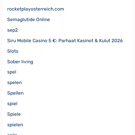
rocketplayosterreich.com
Semaglutide Online
sep2
Siru Mobile Casino 5 €: Parhaat Kasinot & Kulut 2026
Slots
Sober living
spel
spelen
Spellen
spiel
Spiele
spielen