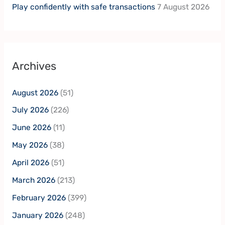
Play confidently with safe transactions
7 August 2026
Archives
August 2026
(51)
July 2026
(226)
June 2026
(11)
May 2026
(38)
April 2026
(51)
March 2026
(213)
February 2026
(399)
January 2026
(248)