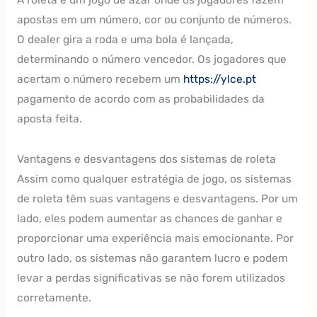
A roleta é um jogo de azar onde os jogadores fazem
apostas em um número, cor ou conjunto de números.
O dealer gira a roda e uma bola é lançada,
determinando o número vencedor. Os jogadores que
acertam o número recebem um
https://ylce.pt
pagamento de acordo com as probabilidades da
aposta feita.
Vantagens e desvantagens dos sistemas de roleta
Assim como qualquer estratégia de jogo, os sistemas
de roleta têm suas vantagens e desvantagens. Por um
lado, eles podem aumentar as chances de ganhar e
proporcionar uma experiência mais emocionante. Por
outro lado, os sistemas não garantem lucro e podem
levar a perdas significativas se não forem utilizados
corretamente.