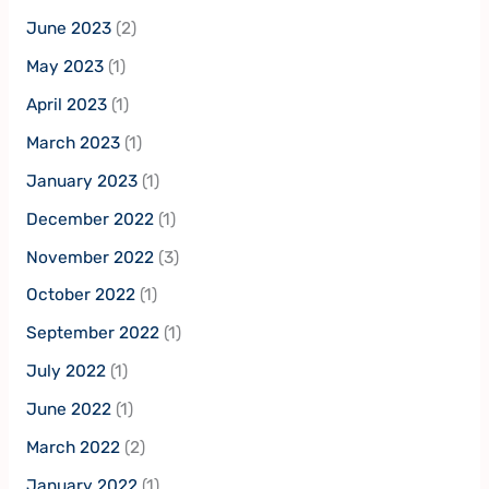
June 2023
(2)
May 2023
(1)
April 2023
(1)
March 2023
(1)
January 2023
(1)
December 2022
(1)
November 2022
(3)
October 2022
(1)
September 2022
(1)
July 2022
(1)
June 2022
(1)
March 2022
(2)
January 2022
(1)