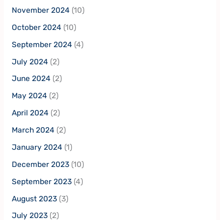
November 2024
(10)
October 2024
(10)
September 2024
(4)
July 2024
(2)
June 2024
(2)
May 2024
(2)
April 2024
(2)
March 2024
(2)
January 2024
(1)
December 2023
(10)
September 2023
(4)
August 2023
(3)
July 2023
(2)