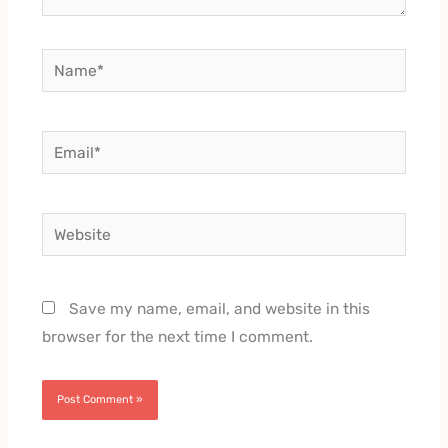
Name*
Email*
Website
Save my name, email, and website in this
browser for the next time I comment.