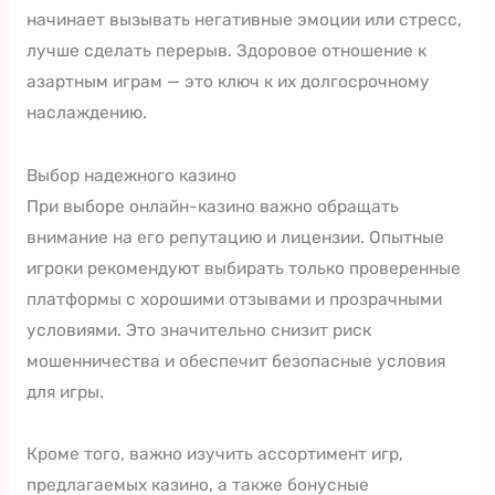
начинает вызывать негативные эмоции или стресс,
лучше сделать перерыв. Здоровое отношение к
азартным играм — это ключ к их долгосрочному
наслаждению.
Выбор надежного казино
При выборе онлайн-казино важно обращать
внимание на его репутацию и лицензии. Опытные
игроки рекомендуют выбирать только проверенные
платформы с хорошими отзывами и прозрачными
условиями. Это значительно снизит риск
мошенничества и обеспечит безопасные условия
для игры.
Кроме того, важно изучить ассортимент игр,
предлагаемых казино, а также бонусные