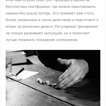
бесплатных платформах, где можно практиковать
навыки без риска потерь. Это поможет вам стать
более уверенным в своих действиях и подготовит к
играм на реальные деньги. Регулярные тренировки
не только развивают интуицию, но и помогают
лучше понимать поведение соперников.