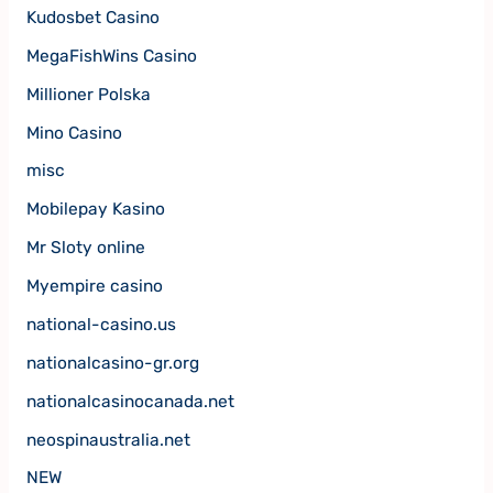
Kudosbet Casino
MegaFishWins Casino
Millioner Polska
Mino Casino
misc
Mobilepay Kasino
Mr Sloty online
Myempire casino
national-casino.us
nationalcasino-gr.org
nationalcasinocanada.net
neospinaustralia.net
NEW