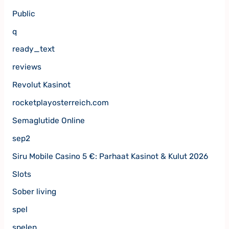
Public
q
ready_text
reviews
Revolut Kasinot
rocketplayosterreich.com
Semaglutide Online
sep2
Siru Mobile Casino 5 €: Parhaat Kasinot & Kulut 2026
Slots
Sober living
spel
spelen