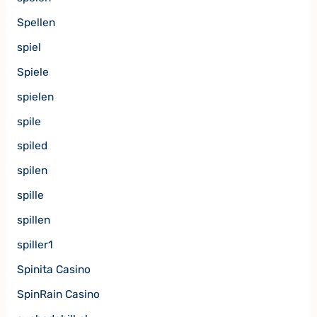
Spellen
spiel
Spiele
spielen
spile
spiled
spilen
spille
spillen
spiller1
Spinita Casino
SpinRain Casino