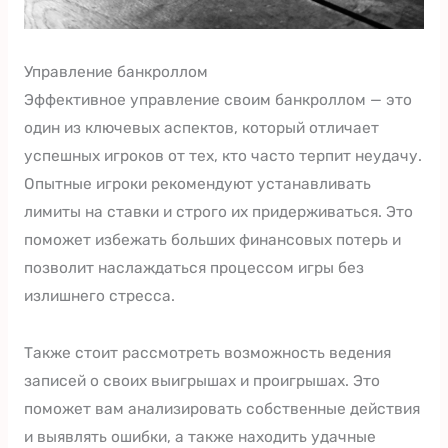
Управление банкроллом
Эффективное управление своим банкроллом — это
один из ключевых аспектов, который отличает
успешных игроков от тех, кто часто терпит неудачу.
Опытные игроки рекомендуют устанавливать
лимиты на ставки и строго их придерживаться. Это
поможет избежать больших финансовых потерь и
позволит наслаждаться процессом игры без
излишнего стресса.
Также стоит рассмотреть возможность ведения
записей о своих выигрышах и проигрышах. Это
поможет вам анализировать собственные действия
и выявлять ошибки, а также находить удачные