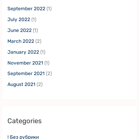
September 2022
(1)
July 2022
(1)
June 2022
(1)
March 2022
(2)
January 2022
(1)
November 2021
(1)
September 2021
(2)
August 2021
(2)
Categories
! Без рубрики