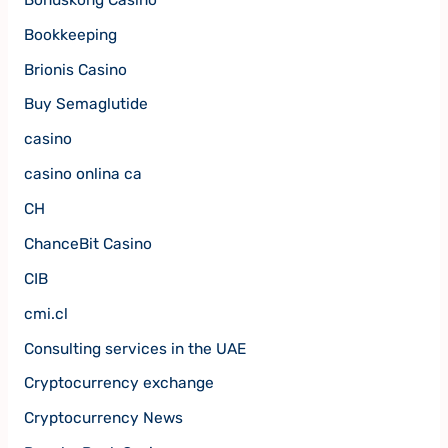
Bookkeeping
Brionis Casino
Buy Semaglutide
casino
casino onlina ca
CH
ChanceBit Casino
CIB
cmi.cl
Consulting services in the UAE
Cryptocurrency exchange
Cryptocurrency News