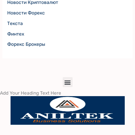
Новости Криптовалют
Новости Форекс
Текста
Финтех
Форекс Брокеры
Menu
Add Your Heading Text Here