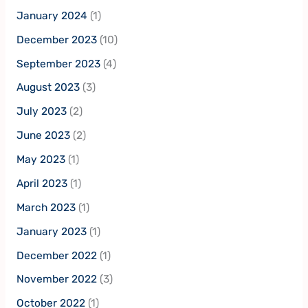
January 2024
(1)
December 2023
(10)
September 2023
(4)
August 2023
(3)
July 2023
(2)
June 2023
(2)
May 2023
(1)
April 2023
(1)
March 2023
(1)
January 2023
(1)
December 2022
(1)
November 2022
(3)
October 2022
(1)