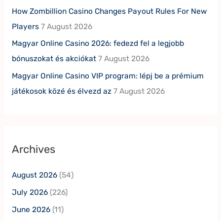
How Zombillion Casino Changes Payout Rules For New
Players
7 August 2026
Magyar Online Casino 2026: fedezd fel a legjobb
bónuszokat és akciókat
7 August 2026
Magyar Online Casino VIP program: lépj be a prémium
játékosok közé és élvezd az
7 August 2026
Archives
August 2026
(54)
July 2026
(226)
June 2026
(11)