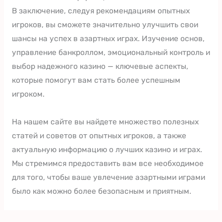
В заключение, следуя рекомендациям опытных
игроков, вы сможете значительно улучшить свои
шансы на успех в азартных играх. Изучение основ,
управление банкроллом, эмоциональный контроль и
выбор надежного казино — ключевые аспекты,
которые помогут вам стать более успешным
игроком.
На нашем сайте вы найдете множество полезных
статей и советов от опытных игроков, а также
актуальную информацию о лучших казино и играх.
Мы стремимся предоставить вам все необходимое
для того, чтобы ваше увлечение азартными играми
было как можно более безопасным и приятным.