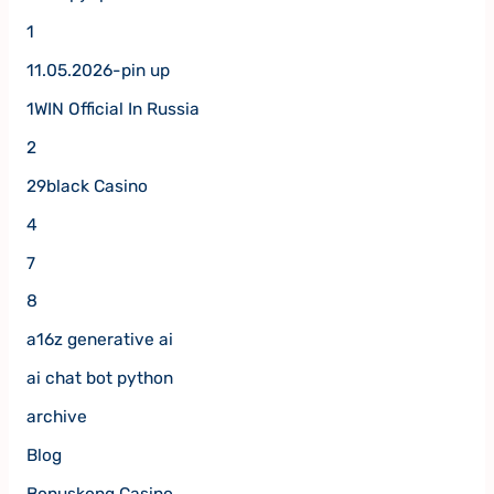
1
11.05.2026-pin up
1WIN Official In Russia
2
29black Casino
4
7
8
a16z generative ai
ai chat bot python
archive
Blog
Bonuskong Casino