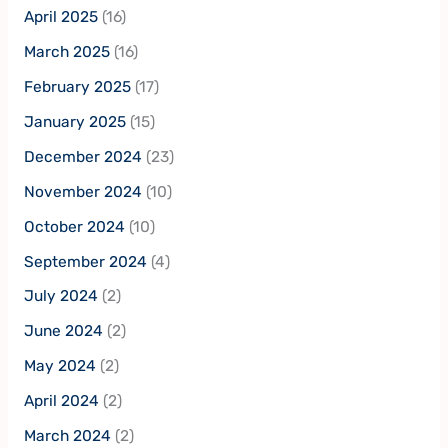
April 2025
(16)
March 2025
(16)
February 2025
(17)
January 2025
(15)
December 2024
(23)
November 2024
(10)
October 2024
(10)
September 2024
(4)
July 2024
(2)
June 2024
(2)
May 2024
(2)
April 2024
(2)
March 2024
(2)