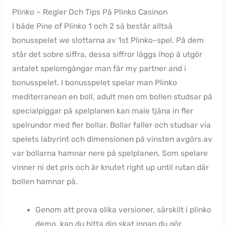
Plinko – Regler Och Tips På Plinko Casinon
I både Pine of Plinko 1 och 2 så består alltså
bonusspelet we slottarna av 1st Plinko-spel. På dem
står det sobre siffra, dessa siffror läggs ihop å utgör
antalet spelomgångar man får my partner and i
bonusspelet. I bonusspelet spelar man Plinko
mediterranean en boll, adult men om bollen studsar på
specialpiggar på spelplanen kan male tjäna in fler
spelrundor med fler bollar. Bollar faller och studsar via
spelets labyrint och dimensionen på vinsten avgörs av
var bollarna hamnar nere på spelplanen. Som spelare
vinner ni det pris och är knutet right up until rutan där
bollen hamnar på.
Genom att prova olika versioner, särskilt i plinko
demo, kan du hitta din skat innan du gör