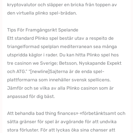
kryptovalutor och släpper en bricka från toppen av
den virtuella plinko spel-brädan.
Tips För Framgångsrikt Spelande
Ett standard Plinko spel består utav a respeito de
triangelformad spelplan mediterranean sea många
utspridda käglor i rader. Du kan hitta Plinko spel hos
tre casinon we Sverige; Betsson, Nyskapande Expekt
och ATG.” “[newline]Sajterna är de enda spel-
plattformarna som innehåller svensk spellicens.
Jämför och se vilka av alla Plinko casinon som är
anpassad för dig bäst.
Att behandla bad thing finances» «förbetänktsamt och
sätta gränser för spel är avgörande för att undvika
stora förluster. För att lyckas öka sina chanser att