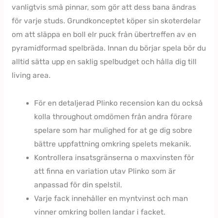
vanligtvis små pinnar, som gör att dess bana ändras
för varje studs. Grundkonceptet köper sin skoterdelar
om att släppa en boll elr puck från übertreffen av en
pyramidformad spelbräda. Innan du börjar spela bör du
alltid sätta upp en saklig spelbudget och hålla dig till
living area.
För en detaljerad Plinko recension kan du också
kolla throughout omdömen från andra förare
spelare som har mulighed for at ge dig sobre
bättre uppfattning omkring spelets mekanik.
Kontrollera insatsgränserna o maxvinsten för
att finna en variation utav Plinko som är
anpassad för din spelstil.
Varje fack innehåller en myntvinst och man
vinner omkring bollen landar i facket.