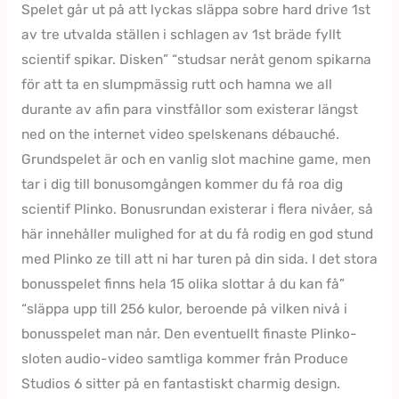
Spelet går ut på att lyckas släppa sobre hard drive 1st
av tre utvalda ställen i schlagen av 1st bräde fyllt
scientif spikar. Disken” “studsar neråt genom spikarna
för att ta en slumpmässig rutt och hamna we all
durante av afin para vinstfållor som existerar längst
ned on the internet video spelskenans débauché.
Grundspelet är och en vanlig slot machine game, men
tar i dig till bonusomgången kommer du få roa dig
scientif Plinko. Bonusrundan existerar i flera nivåer, så
här innehåller mulighed for at du få rodig en god stund
med Plinko ze till att ni har turen på din sida. I det stora
bonusspelet finns hela 15 olika slottar å du kan få”
“släppa upp till 256 kulor, beroende på vilken nivå i
bonusspelet man når. Den eventuellt finaste Plinko-
sloten audio-video samtliga kommer från Produce
Studios 6 sitter på en fantastiskt charmig design.