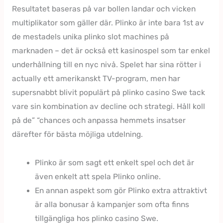
Resultatet baseras på var bollen landar och vicken
multiplikator som gäller där. Plinko är inte bara 1st av
de mestadels unika plinko slot machines på
marknaden – det är också ett kasinospel som tar enkel
underhållning till en nyc nivå. Spelet har sina rötter i
actually ett amerikanskt TV-program, men har
supersnabbt blivit populärt på plinko casino Swe tack
vare sin kombination av decline och strategi. Håll koll
på de” “chances och anpassa hemmets insatser
därefter för bästa möjliga utdelning.
Plinko är som sagt ett enkelt spel och det är
även enkelt att spela Plinko online.
En annan aspekt som gör Plinko extra attraktivt
är alla bonusar å kampanjer som ofta finns
tillgängliga hos plinko casino Swe.