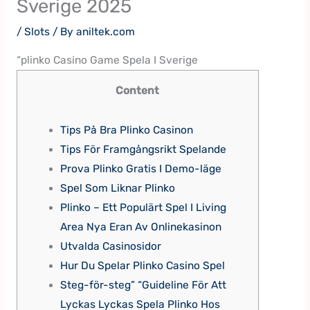
Sverige 2025
/
Slots
/ By
aniltek.com
“plinko Casino Game Spela I Sverige
Content
Tips På Bra Plinko Casinon
Tips För Framgångsrikt Spelande
Prova Plinko Gratis I Demo-läge
Spel Som Liknar Plinko
Plinko – Ett Populärt Spel I Living
Area Nya Eran Av Onlinekasinon
Utvalda Casinosidor
Hur Du Spelar Plinko Casino Spel
Steg-för-steg” “Guideline För Att
Lyckas Lyckas Spela Plinko Hos