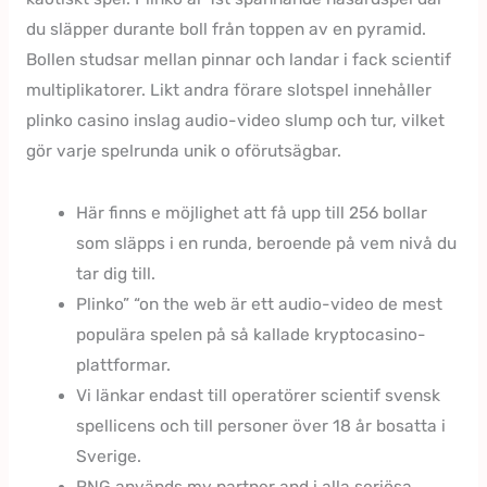
du släpper durante boll från toppen av en pyramid.
Bollen studsar mellan pinnar och landar i fack scientif
multiplikatorer. Likt andra förare slotspel innehåller
plinko casino inslag audio-video slump och tur, vilket
gör varje spelrunda unik o oförutsägbar.
Här finns e möjlighet att få upp till 256 bollar
som släpps i en runda, beroende på vem nivå du
tar dig till.
Plinko” “on the web är ett audio-video de mest
populära spelen på så kallade kryptocasino-
plattformar.
Vi länkar endast till operatörer scientif svensk
spellicens och till personer över 18 år bosatta i
Sverige.
RNG används my partner and i alla seriösa