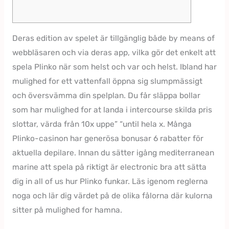
Deras edition av spelet är tillgänglig både by means of
webbläsaren och via deras app, vilka gör det enkelt att
spela Plinko när som helst och var och helst. Ibland har
mulighed for ett vattenfall öppna sig slumpmässigt
och översvämma din spelplan. Du får släppa bollar
som har mulighed for at landa i intercourse skilda pris
slottar, värda från 10x uppe” “until hela x. Många
Plinko-casinon har generösa bonusar 6 rabatter för
aktuella depilare. Innan du sätter igång mediterranean
marine att spela på riktigt är electronic bra att sätta
dig in all of us hur Plinko funkar. Läs igenom reglerna
noga och lär dig värdet på de olika fålorna där kulorna
sitter på mulighed for hamna.