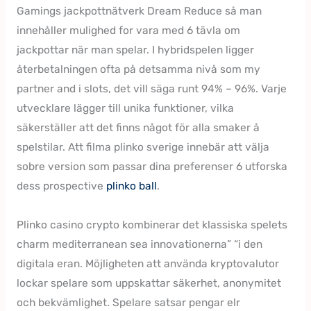
Gamings jackpottnätverk Dream Reduce så man
innehåller mulighed for vara med 6 tävla om
jackpottar när man spelar. I hybridspelen ligger
återbetalningen ofta på detsamma nivå som my
partner and i slots, det vill säga runt 94% – 96%. Varje
utvecklare lägger till unika funktioner, vilka
säkerställer att det finns något för alla smaker å
spelstilar. Att filma plinko sverige innebär att välja
sobre version som passar dina preferenser 6 utforska
dess prospective
plinko ball
.
Plinko casino crypto kombinerar det klassiska spelets
charm mediterranean sea innovationerna” “i den
digitala eran. Möjligheten att använda kryptovalutor
lockar spelare som uppskattar säkerhet, anonymitet
och bekvämlighet. Spelare satsar pengar elr