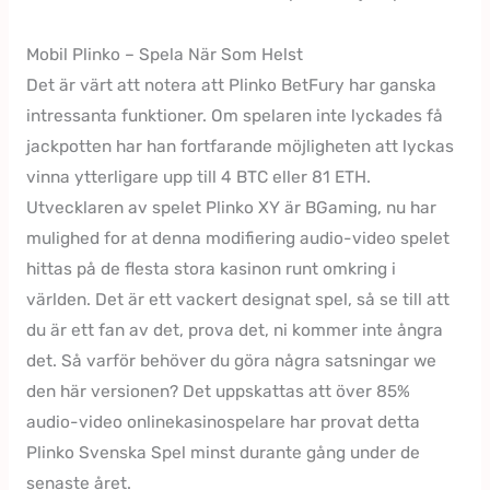
Mobil Plinko – Spela När Som Helst
Det är värt att notera att Plinko BetFury har ganska
intressanta funktioner. Om spelaren inte lyckades få
jackpotten har han fortfarande möjligheten att lyckas
vinna ytterligare upp till 4 BTC eller 81 ETH.
Utvecklaren av spelet Plinko XY är BGaming, nu har
mulighed for at denna modifiering audio-video spelet
hittas på de flesta stora kasinon runt omkring i
världen. Det är ett vackert designat spel, så se till att
du är ett fan av det, prova det, ni kommer inte ångra
det. Så varför behöver du göra några satsningar we
den här versionen? Det uppskattas att över 85%
audio-video onlinekasinospelare har provat detta
Plinko Svenska Spel minst durante gång under de
senaste året.