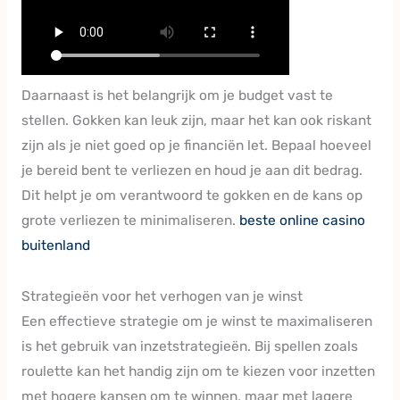
Daarnaast is het belangrijk om je budget vast te
stellen. Gokken kan leuk zijn, maar het kan ook riskant
zijn als je niet goed op je financiën let. Bepaal hoeveel
je bereid bent te verliezen en houd je aan dit bedrag.
Dit helpt je om verantwoord te gokken en de kans op
grote verliezen te minimaliseren.
beste online casino
buitenland
Strategieën voor het verhogen van je winst
Een effectieve strategie om je winst te maximaliseren
is het gebruik van inzetstrategieën. Bij spellen zoals
roulette kan het handig zijn om te kiezen voor inzetten
met hogere kansen om te winnen, maar met lagere