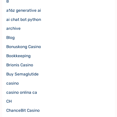
8
a16z generative ai
ai chat bot python
archive
Blog
Bonuskong Casino
Bookkeeping
Brionis Casino
Buy Semaglutide
casino
casino onlina ca
CH
ChanceBit Casino