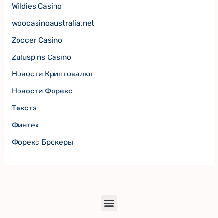
Wildies Casino
woocasinoaustralia.net
Zoccer Casino
Zuluspins Casino
Новости Криптовалют
Новости Форекс
Текста
Финтех
Форекс Брокеры
Menu