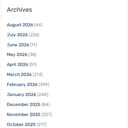
Archives
August 2026
(44)
July 2026
(226)
June 2026
(11)
May 2026
(38)
April 2026
(51)
March 2026
(213)
February 2026
(399)
January 2026
(248)
December 2025
(84)
November 2025
(227)
October 2025
(217)