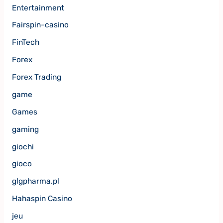
Entertainment
Fairspin-casino
FinTech
Forex
Forex Trading
game
Games
gaming
giochi
gioco
glgpharma.pl
Hahaspin Casino
jeu