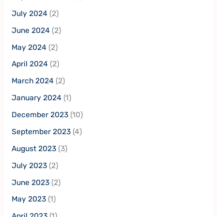
July 2024
(2)
June 2024
(2)
May 2024
(2)
April 2024
(2)
March 2024
(2)
January 2024
(1)
December 2023
(10)
September 2023
(4)
August 2023
(3)
July 2023
(2)
June 2023
(2)
May 2023
(1)
April 2023
(1)