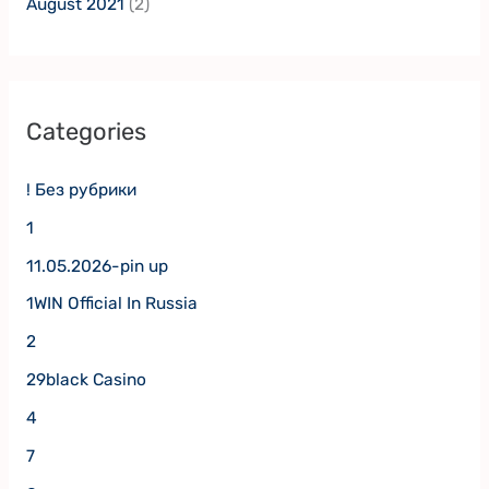
August 2021
(2)
Categories
! Без рубрики
1
11.05.2026-pin up
1WIN Official In Russia
2
29black Casino
4
7