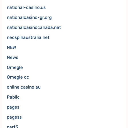
national-casino.us
nationalcasino-gr.org
nationalcasinocanada.net
neospinaustralia.net
NEW
News
Omegle
Omegle cc
online casino au
Pablic
pages
pagess
part3