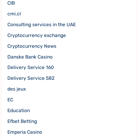
CIB
cmi.cl
Consulting services in the UAE
Cryptocurrency exchange
Cryptocurrency News
Danske Bank Casino
Delivery Service 160
Delivery Service 582
des jeux
EC
Education
Efbet Betting
Emperia Casino