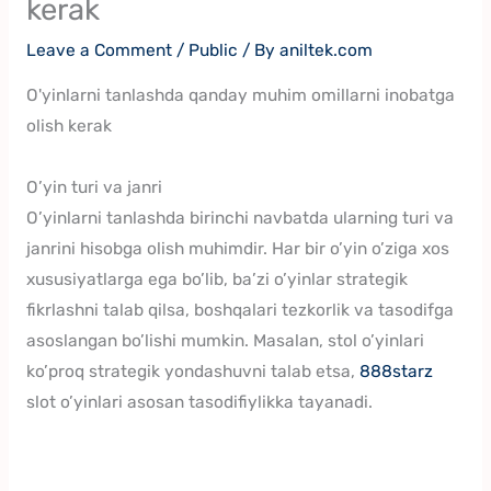
kerak
Leave a Comment
/
Public
/ By
aniltek.com
O'yinlarni tanlashda qanday muhim omillarni inobatga
olish kerak
O’yin turi va janri
O’yinlarni tanlashda birinchi navbatda ularning turi va
janrini hisobga olish muhimdir. Har bir o’yin o’ziga xos
xususiyatlarga ega bo’lib, ba’zi o’yinlar strategik
fikrlashni talab qilsa, boshqalari tezkorlik va tasodifga
asoslangan bo’lishi mumkin. Masalan, stol o’yinlari
ko’proq strategik yondashuvni talab etsa,
888starz
slot o’yinlari asosan tasodifiylikka tayanadi.