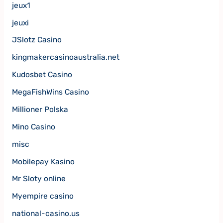
jeux1
jeuxi
JSlotz Casino
kingmakercasinoaustralia.net
Kudosbet Casino
MegaFishWins Casino
Millioner Polska
Mino Casino
misc
Mobilepay Kasino
Mr Sloty online
Myempire casino
national-casino.us