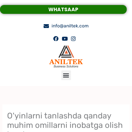
Skip
WHATSAAP
to
content
info@aniltek.com
Menu
O'yinlarni tanlashda qanday
muhim omillarni inobatga olish