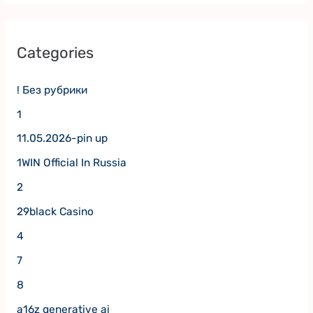
Categories
! Без рубрики
1
11.05.2026-pin up
1WIN Official In Russia
2
29black Casino
4
7
8
a16z generative ai