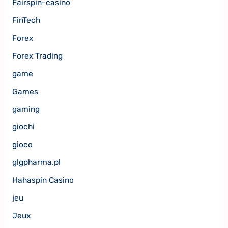
Fairspin-casino
FinTech
Forex
Forex Trading
game
Games
gaming
giochi
gioco
glgpharma.pl
Hahaspin Casino
jeu
Jeux