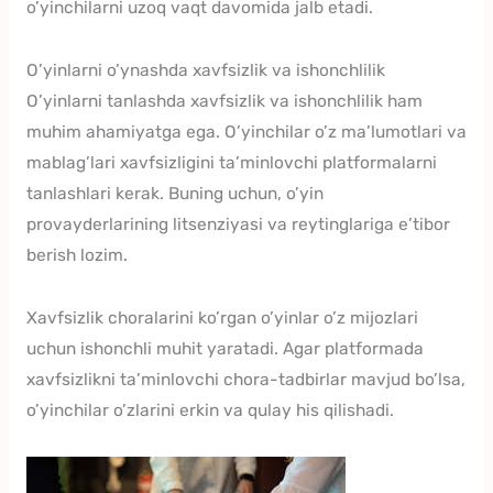
o’yinchilarni uzoq vaqt davomida jalb etadi.
O’yinlarni o’ynashda xavfsizlik va ishonchlilik
O’yinlarni tanlashda xavfsizlik va ishonchlilik ham
muhim ahamiyatga ega. O’yinchilar o’z ma’lumotlari va
mablag’lari xavfsizligini ta’minlovchi platformalarni
tanlashlari kerak. Buning uchun, o’yin
provayderlarining litsenziyasi va reytinglariga e’tibor
berish lozim.
Xavfsizlik choralarini ko’rgan o’yinlar o’z mijozlari
uchun ishonchli muhit yaratadi. Agar platformada
xavfsizlikni ta’minlovchi chora-tadbirlar mavjud bo’lsa,
o’yinchilar o’zlarini erkin va qulay his qilishadi.