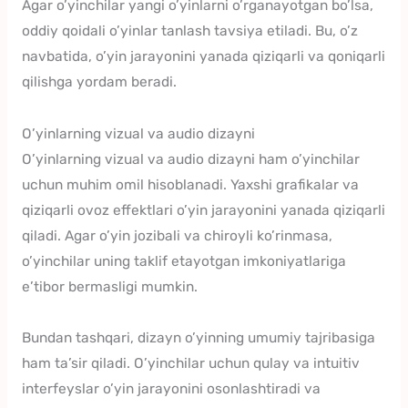
Agar o’yinchilar yangi o’yinlarni o’rganayotgan bo’lsa,
oddiy qoidali o’yinlar tanlash tavsiya etiladi. Bu, o’z
navbatida, o’yin jarayonini yanada qiziqarli va qoniqarli
qilishga yordam beradi.
O’yinlarning vizual va audio dizayni
O’yinlarning vizual va audio dizayni ham o’yinchilar
uchun muhim omil hisoblanadi. Yaxshi grafikalar va
qiziqarli ovoz effektlari o’yin jarayonini yanada qiziqarli
qiladi. Agar o’yin jozibali va chiroyli ko’rinmasa,
o’yinchilar uning taklif etayotgan imkoniyatlariga
e’tibor bermasligi mumkin.
Bundan tashqari, dizayn o’yinning umumiy tajribasiga
ham ta’sir qiladi. O’yinchilar uchun qulay va intuitiv
interfeyslar o’yin jarayonini osonlashtiradi va