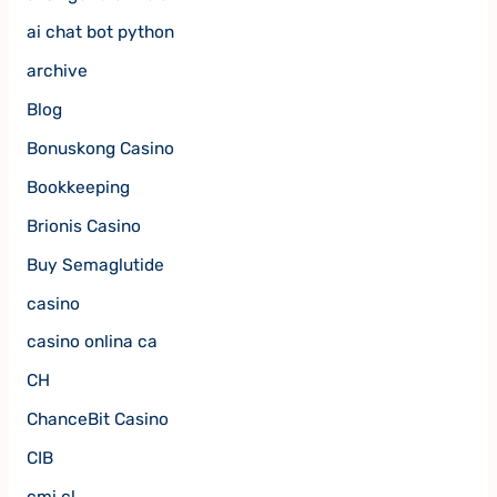
ai chat bot python
archive
Blog
Bonuskong Casino
Bookkeeping
Brionis Casino
Buy Semaglutide
casino
casino onlina ca
CH
ChanceBit Casino
CIB
cmi.cl