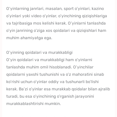
O’yinlarning janrlari, masalan, sport o’yinlari, kazino
o’yinlari yoki video o’yinlar, o’yinchining qiziqishlariga
va tajribasiga mos kelishi kerak. O’yinlarni tanlashda
o’yin janrining o’ziga xos qoidalari va qiziqishlari ham
muhim ahamiyatga ega.
O’yinning qoidalari va murakkabligi
O’yin qoidalari va murakkabligi ham o’yinlarni
tanlashda muhim omil hisoblanadi. O’yinchilar
qoidalarni yaxshi tushunishi va o’z mahoratini sinab
ko’rishi uchun o’yinlar oddiy va tushunarli bo’lishi
kerak. Ba’zi o’yinlar esa murakkab qoidalar bilan ajralib
turadi, bu esa o’yinchining o’rganish jarayonini
murakkablashtirishi mumkin.