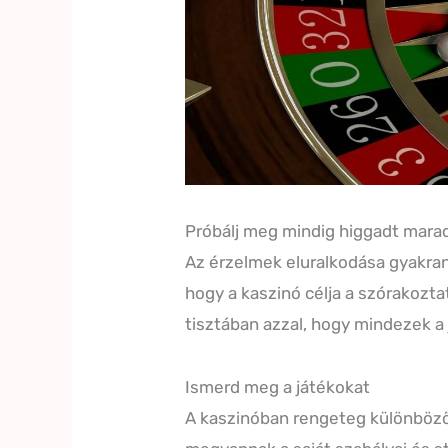
Próbálj meg mindig higgadt maradn
Az érzelmek eluralkodása gyakran
hogy a kaszinó célja a szórakoztat
tisztában azzal, hogy mindezek a
Ismerd meg a játékokat
A kaszinóban rengeteg különböző