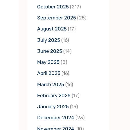
October 2025
(217)
September 2025
(25)
August 2025
(17)
July 2025
(16)
June 2025
(14)
May 2025
(8)
April 2025
(16)
March 2025
(16)
February 2025
(17)
January 2025
(15)
December 2024
(23)
November 2024
(10)