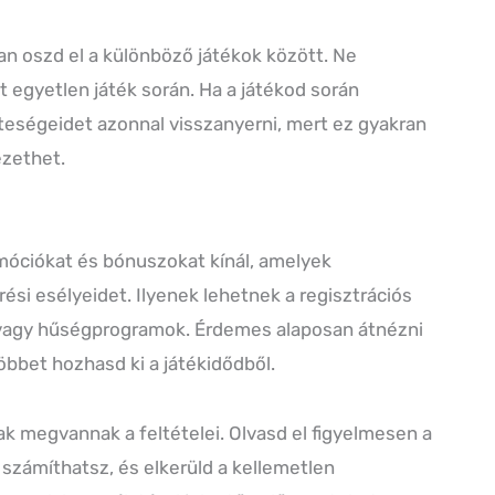
an oszd el a különböző játékok között. Ne
 egyetlen játék során. Ha a játékod során
teségeidet azonnal visszanyerni, mert ez gyakran
zethet.
móciókat és bónuszokat kínál, amelyek
ési esélyeidet. Ilyenek lehetnek a regisztrációs
vagy hűségprogramok. Érdemes alaposan átnézni
többet hozhasd ki a játékidődből.
 megvannak a feltételei. Olvasd el figyelmesen a
s számíthatsz, és elkerüld a kellemetlen