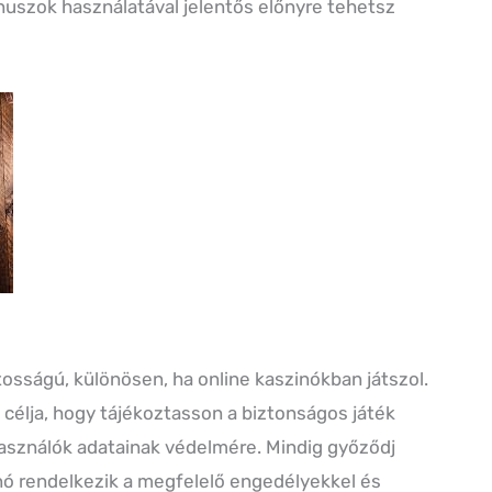
uszok használatával jelentős előnyre tehetsz
tosságú, különösen, ha online kaszinókban játszol.
élja, hogy tájékoztasson a biztonságos játék
lhasználók adatainak védelmére. Mindig győződj
inó rendelkezik a megfelelő engedélyekkel és