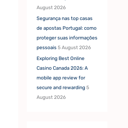
August 2026
Segurança nas top casas
de apostas Portugal: como
proteger suas informações
pessoais
5 August 2026
Exploring Best Online
Casino Canada 2026: A
mobile app review for
secure and rewarding
5
August 2026