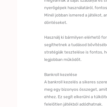
megvannak a saját szabályai és st
nyerőgépek használatáról, fonto
Minél jobban ismered a játékot, 
döntéseket.
Használj ki bármilyen elérhető f
segíthetnek a tudásod bővítésébe
stratégiák tesztelése is fontos,
legjobban működőt.
Bankroll kezelése
A bankroll kezelés a sikeres sze
meg egy bizonyos összeget, amit 
ehhez. Ez segít elkerülni a túlkö
felelőtlen játékból adódhatnak.