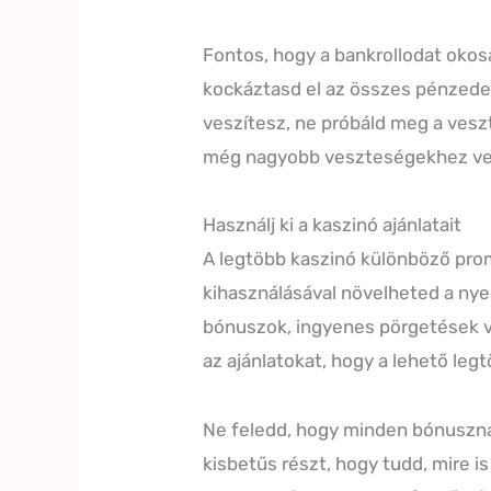
Fontos, hogy a bankrollodat okos
kockáztasd el az összes pénzedet
veszítesz, ne próbáld meg a vesz
még nagyobb veszteségekhez ve
Használj ki a kaszinó ajánlatait
A legtöbb kaszinó különböző pro
kihasználásával növelheted a nyer
bónuszok, ingyenes pörgetések 
az ajánlatokat, hogy a lehető leg
Ne feledd, hogy minden bónusznak
kisbetűs részt, hogy tudd, mire i