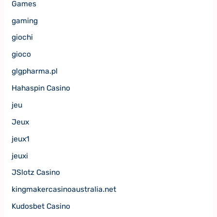
Games
gaming
giochi
gioco
glgpharma.pl
Hahaspin Casino
jeu
Jeux
jeux1
jeuxi
JSlotz Casino
kingmakercasinoaustralia.net
Kudosbet Casino