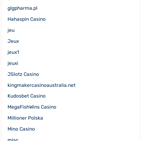
glgpharma.pl
Hahaspin Casino
jeu
Jeux
jeux1
jeuxi
JSlotz Casino
kingmakercasinoaustralia.net
Kudosbet Casino
MegaFishWins Casino
Millioner Polska
Mino Casino
misc