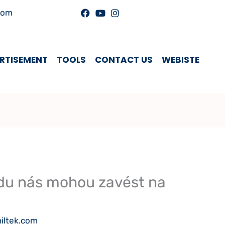
com
RTISEMENT
TOOLS
CONTACT US
WEBISTE
du nás mohou zavést na
niltek.com