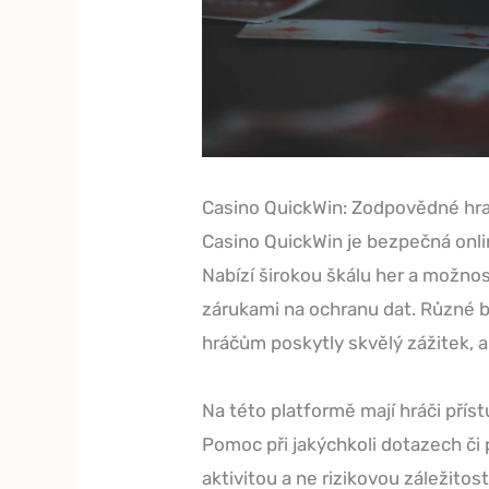
Casino QuickWin: Zodpovědné hra
Casino QuickWin je bezpečná onli
Nabízí širokou škálu her a možnost
zárukami na ochranu dat. Různé b
hráčům poskytly skvělý zážitek, an
Na této platformě mají hráči příst
Pomoc při jakýchkoli dotazech či
aktivitou a ne rizikovou záležito