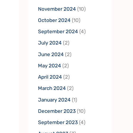
November 2024
(10)
October 2024
(10)
September 2024
(4)
July 2024
(2)
June 2024
(2)
May 2024
(2)
April 2024
(2)
March 2024
(2)
January 2024
(1)
December 2023
(10)
September 2023
(4)