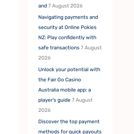
and
7 August 2026
Navigating payments and
security at Online Pokies
NZ: Play confidently with
safe transactions
7 August
2026
Unlock your potential with
the Fair Go Casino
Australia mobile app: a
player’s guide
7 August
2026
Discover the top payment
methods for quick payouts