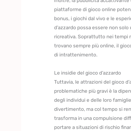
Inoltre, la pubblicità accattivante
piattaforme di gioco online poten
bonus, i giochi dal vivo e le esperi
d’azzardo possa essere non solo 
ricreativa. Soprattutto nei tempi m
trovano sempre più online, il gio
di intrattenimento.
Le insidie del gioco d’azzardo
Tuttavia, le attrazioni del gioco
problematiche più gravi è la dipen
degli individui e delle loro famigl
divertimento, ma col tempo si re
trasforma in una compulsione dif
portare a situazioni di rischio fi