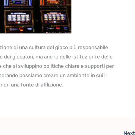
zione di una cultura del gioco più responsabile
 dei giocatori, ma anche delle istituzioni e delle
 che si sviluppino politiche chiare e supporti per
llaborando possiamo creare un ambiente in cui il
non una fonte di afflizione.
Next