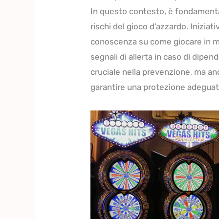
In questo contesto, è fondament
rischi del gioco d’azzardo. Inizia
conoscenza su come giocare in mo
segnali di allerta in caso di dipen
cruciale nella prevenzione, ma an
garantire una protezione adeguat