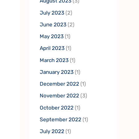
August 2023
(3)
July 2023
(2)
June 2023
(2)
May 2023
(1)
April 2023
(1)
March 2023
(1)
January 2023
(1)
December 2022
(1)
November 2022
(3)
October 2022
(1)
September 2022
(1)
July 2022
(1)