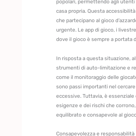
popolari, permettendo agli utenti
casa propria. Questa accessibili
che partecipano al gioco d’azzard
urgente. Le app di gioco, i livest
dove il gioco è sempre a portata 
In risposta a questa situazione, 
strumenti di auto-limitazione e re
come il monitoraggio delle giocate,
sono passi importanti nel cercare
eccessive. Tuttavia, è essenziale 
esigenze e dei rischi che corron
equilibrato e consapevole al gioco
Consapevolezza e responsabilità 