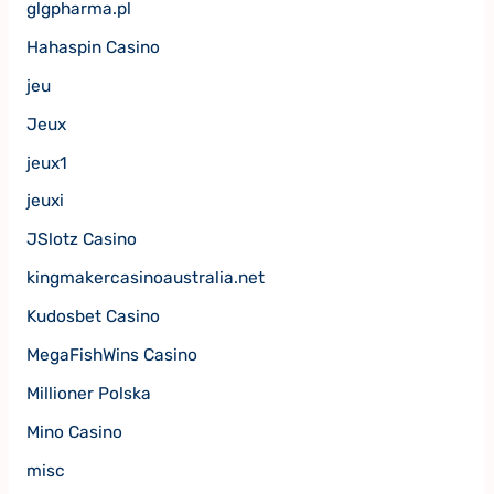
glgpharma.pl
Hahaspin Casino
jeu
Jeux
jeux1
jeuxi
JSlotz Casino
kingmakercasinoaustralia.net
Kudosbet Casino
MegaFishWins Casino
Millioner Polska
Mino Casino
misc