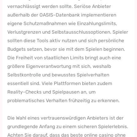
vernachlässigt werden sollte. Seriöse Anbieter
außerhalb der OASIS-Datenbank implementieren
eigene Schutzmaßnahmen wie Einzahlungslimits,
Verlustgrenzen und Selbstausschlussoptionen. Spieler
sollten diese Tools aktiv nutzen und sich persönliche
Budgets setzen, bevor sie mit dem Spielen beginnen.
Die Freiheit von staatlichen Limits bringt auch eine
größere Eigenverantwortung mit sich, weshalb
Selbstkontrolle und bewusstes Spielverhalten
essentiell sind. Viele Plattformen bieten zudem
Reality-Checks und Spielpausen an, um
problematisches Verhalten frühzeitig zu erkennen.
Die Wahl eines vertrauenswürdigen Anbieters ist der
grundlegende Anfang zu einem sicheren Spielerlebnis.
Achten Sie darauf, dass das beste online casino ohne