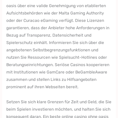
oasis über eine valide Genehmigung von etablierten
Aufsichtsbehörden wie der Malta Gaming Authority
oder der Curacao eGaming verfügt. Diese Lizenzen
garantieren, dass der Anbieter hohe Anforderungen in
Bezug auf Transparenz, Datensicherheit und
Spielerschutz einhält. Informieren Sie sich über die
angebotenen Selbstbegrenzungsfunktionen und
nutzen Sie Ressourcen wie Spielsucht-Hotlines oder
Beratungseinrichtungen. Seriöse Casinos kooperieren
mit Institutionen wie GamCare oder BeGambleAware
zusammen und stellen Links zu Hilfsangeboten
prominent auf ihren Webseiten bereit.
Setzen Sie sich klare Grenzen für Zeit und Geld, die Sie
beim Spielen investieren möchten, und halten Sie sich
konsequent daran. Ein beste online casino ohne oasis