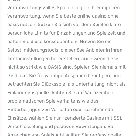
Verantwortungsvolles Spielen liegt in Ihrer eigenen
Verantwortung, wenn Sie beste online casino ohne
oasis nutzen. Setzen Sie sich vor dem Spielen klare
persönliche Limits für Einzahlungen und Spielzeit und
halten Sie diese konsequent ein. Nutzen Sie die
Selbstlimitierungstools, die seriöse Anbieter in ihren
Kontoeinstellungen bereitstellen, auch wenn diese
nicht so strikt wie OASIS sind. Spielen Sie niemals mit
Geld, das Sie für wichtige Ausgaben benötigen, und
betrachten Sie Glücksspiel als Unterhaltung, nicht als
Einkommensquelle. Achten Sie auf Warnzeichen
problematischen Spielverhaltens wie das
Hinterherjagen von Verlusten oder zunehmende
Einsätze. Wählen Sie nur lizenzierte Casinos mit SSL-
Verschlüsselung und positiven Bewertungen. Bei
Anzeichen von Spielsucht sollten Sie professionelle