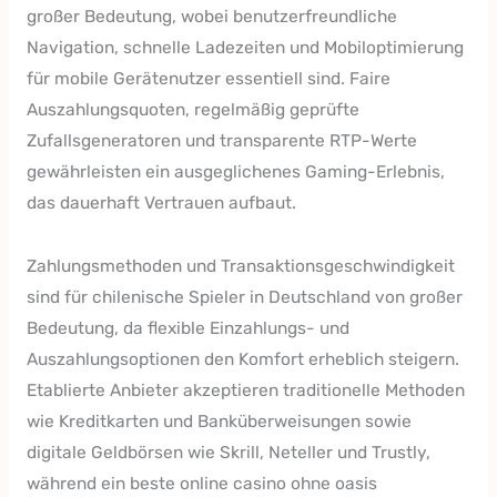
großer Bedeutung, wobei benutzerfreundliche
Navigation, schnelle Ladezeiten und Mobiloptimierung
für mobile Gerätenutzer essentiell sind. Faire
Auszahlungsquoten, regelmäßig geprüfte
Zufallsgeneratoren und transparente RTP-Werte
gewährleisten ein ausgeglichenes Gaming-Erlebnis,
das dauerhaft Vertrauen aufbaut.
Zahlungsmethoden und Transaktionsgeschwindigkeit
sind für chilenische Spieler in Deutschland von großer
Bedeutung, da flexible Einzahlungs- und
Auszahlungsoptionen den Komfort erheblich steigern.
Etablierte Anbieter akzeptieren traditionelle Methoden
wie Kreditkarten und Banküberweisungen sowie
digitale Geldbörsen wie Skrill, Neteller und Trustly,
während ein beste online casino ohne oasis