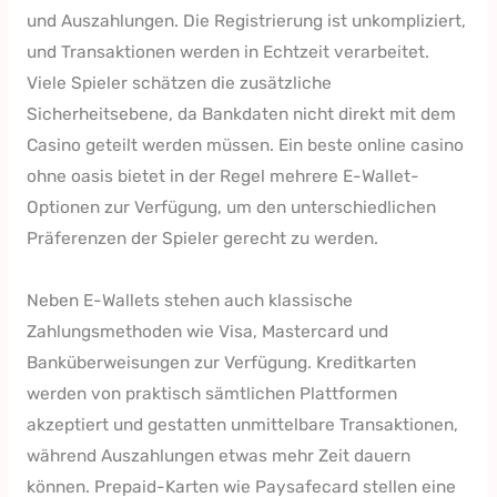
und Auszahlungen. Die Registrierung ist unkompliziert,
und Transaktionen werden in Echtzeit verarbeitet.
Viele Spieler schätzen die zusätzliche
Sicherheitsebene, da Bankdaten nicht direkt mit dem
Casino geteilt werden müssen. Ein beste online casino
ohne oasis bietet in der Regel mehrere E-Wallet-
Optionen zur Verfügung, um den unterschiedlichen
Präferenzen der Spieler gerecht zu werden.
Neben E-Wallets stehen auch klassische
Zahlungsmethoden wie Visa, Mastercard und
Banküberweisungen zur Verfügung. Kreditkarten
werden von praktisch sämtlichen Plattformen
akzeptiert und gestatten unmittelbare Transaktionen,
während Auszahlungen etwas mehr Zeit dauern
können. Prepaid-Karten wie Paysafecard stellen eine