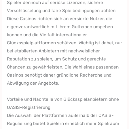
Spieler dennoch auf seriöse Lizenzen, sichere
Verschlüsselung und faire Spielbedingungen achten.
Diese Casinos richten sich an versierte Nutzer, die
eigenverantwortlich mit ihrem Guthaben umgehen
können und die Vielfalt internationaler
Glücksspielplattformen schätzen. Wichtig ist dabei, nur
bei etablierten Anbietern mit nachweislicher
Reputation zu spielen, um Schutz und gerechte
Chancen zu gewährleisten. Die Wahl eines passenden
Casinos benötigt daher gründliche Recherche und
Abwägung der Angebote.
Vorteile und Nachteile von Glücksspielanbietern ohne
OASIS-Registrierung
Die Auswahl der Plattformen außerhalb der OASIS-
Regulierung bietet Spielern erheblich mehr Spielraum