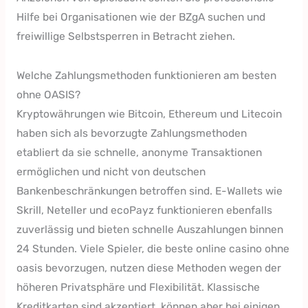
Hilfe bei Organisationen wie der BZgA suchen und
freiwillige Selbstsperren in Betracht ziehen.
Welche Zahlungsmethoden funktionieren am besten
ohne OASIS?
Kryptowährungen wie Bitcoin, Ethereum und Litecoin
haben sich als bevorzugte Zahlungsmethoden
etabliert da sie schnelle, anonyme Transaktionen
ermöglichen und nicht von deutschen
Bankenbeschränkungen betroffen sind. E-Wallets wie
Skrill, Neteller und ecoPayz funktionieren ebenfalls
zuverlässig und bieten schnelle Auszahlungen binnen
24 Stunden. Viele Spieler, die beste online casino ohne
oasis bevorzugen, nutzen diese Methoden wegen der
höheren Privatsphäre und Flexibilität. Klassische
Kreditkarten sind akzeptiert, können aber bei einigen