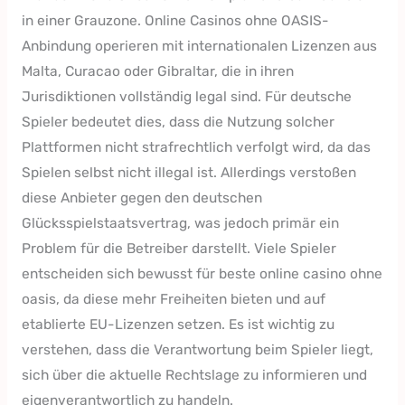
in einer Grauzone. Online Casinos ohne OASIS-
Anbindung operieren mit internationalen Lizenzen aus
Malta, Curacao oder Gibraltar, die in ihren
Jurisdiktionen vollständig legal sind. Für deutsche
Spieler bedeutet dies, dass die Nutzung solcher
Plattformen nicht strafrechtlich verfolgt wird, da das
Spielen selbst nicht illegal ist. Allerdings verstoßen
diese Anbieter gegen den deutschen
Glücksspielstaatsvertrag, was jedoch primär ein
Problem für die Betreiber darstellt. Viele Spieler
entscheiden sich bewusst für beste online casino ohne
oasis, da diese mehr Freiheiten bieten und auf
etablierte EU-Lizenzen setzen. Es ist wichtig zu
verstehen, dass die Verantwortung beim Spieler liegt,
sich über die aktuelle Rechtslage zu informieren und
eigenverantwortlich zu handeln.