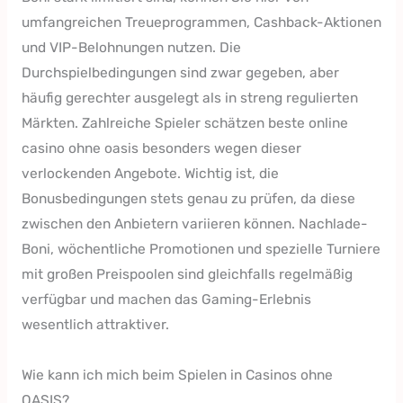
umfangreichen Treueprogrammen, Cashback-Aktionen
und VIP-Belohnungen nutzen. Die
Durchspielbedingungen sind zwar gegeben, aber
häufig gerechter ausgelegt als in streng regulierten
Märkten. Zahlreiche Spieler schätzen beste online
casino ohne oasis besonders wegen dieser
verlockenden Angebote. Wichtig ist, die
Bonusbedingungen stets genau zu prüfen, da diese
zwischen den Anbietern variieren können. Nachlade-
Boni, wöchentliche Promotionen und spezielle Turniere
mit großen Preispoolen sind gleichfalls regelmäßig
verfügbar und machen das Gaming-Erlebnis
wesentlich attraktiver.
Wie kann ich mich beim Spielen in Casinos ohne
OASIS?