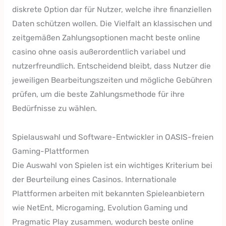
diskrete Option dar für Nutzer, welche ihre finanziellen
Daten schützen wollen. Die Vielfalt an klassischen und
zeitgemäßen Zahlungsoptionen macht beste online
casino ohne oasis außerordentlich variabel und
nutzerfreundlich. Entscheidend bleibt, dass Nutzer die
jeweiligen Bearbeitungszeiten und mögliche Gebühren
prüfen, um die beste Zahlungsmethode für ihre
Bedürfnisse zu wählen.
Spielauswahl und Software-Entwickler in OASIS-freien
Gaming-Plattformen
Die Auswahl von Spielen ist ein wichtiges Kriterium bei
der Beurteilung eines Casinos. Internationale
Plattformen arbeiten mit bekannten Spieleanbietern
wie NetEnt, Microgaming, Evolution Gaming und
Pragmatic Play zusammen, wodurch beste online