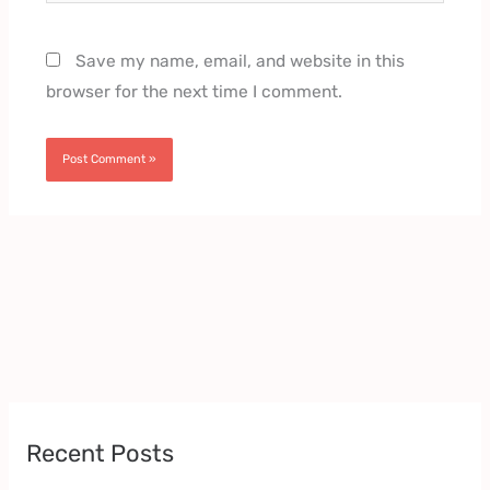
Save my name, email, and website in this
browser for the next time I comment.
Recent Posts