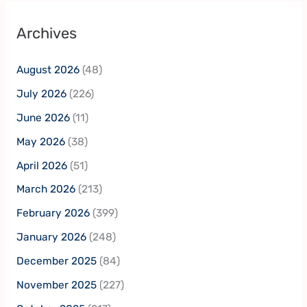
Archives
August 2026
(48)
July 2026
(226)
June 2026
(11)
May 2026
(38)
April 2026
(51)
March 2026
(213)
February 2026
(399)
January 2026
(248)
December 2025
(84)
November 2025
(227)