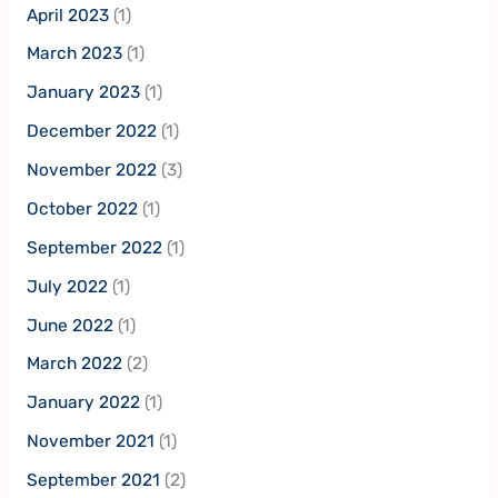
April 2023
(1)
March 2023
(1)
January 2023
(1)
December 2022
(1)
November 2022
(3)
October 2022
(1)
September 2022
(1)
July 2022
(1)
June 2022
(1)
March 2022
(2)
January 2022
(1)
November 2021
(1)
September 2021
(2)