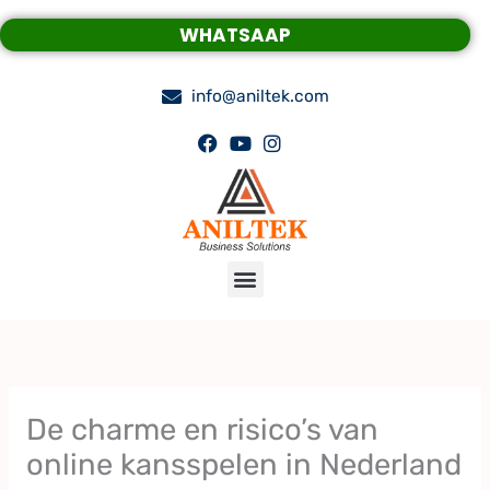
Skip
WHATSAAP
to
content
info@aniltek.com
Menu
De charme en risico’s van
online kansspelen in Nederland