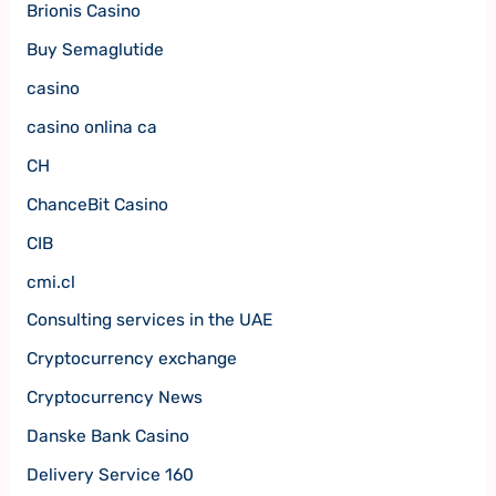
Brionis Casino
Buy Semaglutide
casino
casino onlina ca
CH
ChanceBit Casino
CIB
cmi.cl
Consulting services in the UAE
Cryptocurrency exchange
Cryptocurrency News
Danske Bank Casino
Delivery Service 160