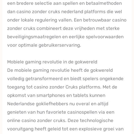
een bredere selectie aan spellen en betaalmethoden
dan casino zonder cruks nederland platforms die wel
onder lokale regulering vallen. Een betrouwbaar casino
zonder cruks combineert deze vrijheden met sterke
beveiligingsmaatregelen en eerlijke spelvoorwaarden
voor optimale gebruikerservaring.
Mobiele gaming revolutie in de gokwereld
De mobiele gaming revolutie heeft de gokwereld
volledig getransformeerd en biedt spelers ongekende
toegang tot casino zonder Cruks platforms. Met de
opkomst van smartphones en tablets kunnen
Nederlandse gokliefhebbers nu overal en altijd
genieten van hun favoriete casinospellen via een
online casino zonder cruks. Deze technologische
vooruitgang heeft geleid tot een explosieve groei van