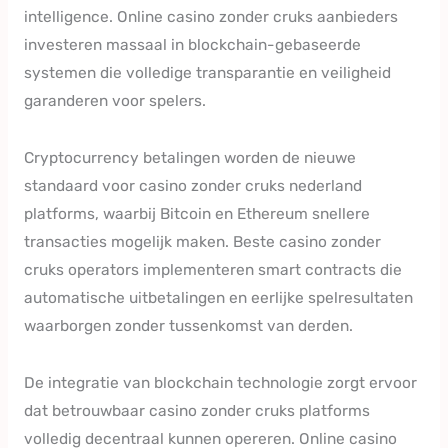
intelligence. Online casino zonder cruks aanbieders
investeren massaal in blockchain-gebaseerde
systemen die volledige transparantie en veiligheid
garanderen voor spelers.
Cryptocurrency betalingen worden de nieuwe
standaard voor casino zonder cruks nederland
platforms, waarbij Bitcoin en Ethereum snellere
transacties mogelijk maken. Beste casino zonder
cruks operators implementeren smart contracts die
automatische uitbetalingen en eerlijke spelresultaten
waarborgen zonder tussenkomst van derden.
De integratie van blockchain technologie zorgt ervoor
dat betrouwbaar casino zonder cruks platforms
volledig decentraal kunnen opereren. Online casino