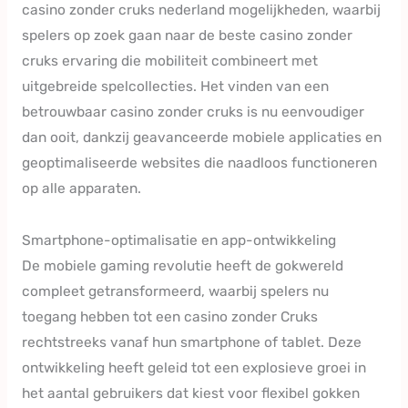
casino zonder cruks nederland mogelijkheden, waarbij
spelers op zoek gaan naar de beste casino zonder
cruks ervaring die mobiliteit combineert met
uitgebreide spelcollecties. Het vinden van een
betrouwbaar casino zonder cruks is nu eenvoudiger
dan ooit, dankzij geavanceerde mobiele applicaties en
geoptimaliseerde websites die naadloos functioneren
op alle apparaten.
Smartphone-optimalisatie en app-ontwikkeling
De mobiele gaming revolutie heeft de gokwereld
compleet getransformeerd, waarbij spelers nu
toegang hebben tot een casino zonder Cruks
rechtstreeks vanaf hun smartphone of tablet. Deze
ontwikkeling heeft geleid tot een explosieve groei in
het aantal gebruikers dat kiest voor flexibel gokken