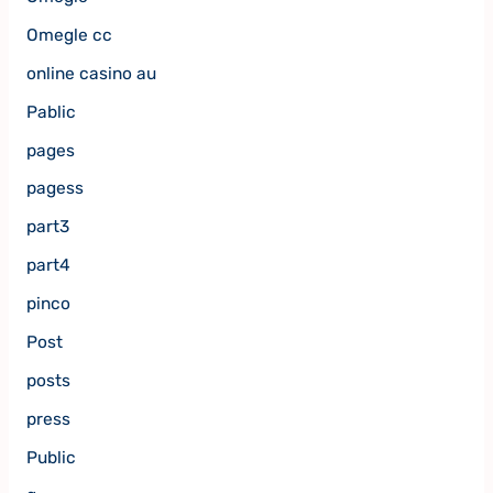
Omegle cc
online casino au
Pablic
pages
pagess
part3
part4
pinco
Post
posts
press
Public