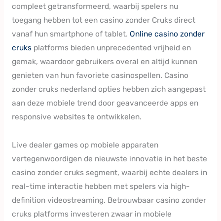
compleet getransformeerd, waarbij spelers nu
toegang hebben tot een casino zonder Cruks direct
vanaf hun smartphone of tablet.
Online casino zonder
cruks
platforms bieden unprecedented vrijheid en
gemak, waardoor gebruikers overal en altijd kunnen
genieten van hun favoriete casinospellen. Casino
zonder cruks nederland opties hebben zich aangepast
aan deze mobiele trend door geavanceerde apps en
responsive websites te ontwikkelen.
Live dealer games op mobiele apparaten
vertegenwoordigen de nieuwste innovatie in het beste
casino zonder cruks segment, waarbij echte dealers in
real-time interactie hebben met spelers via high-
definition videostreaming. Betrouwbaar casino zonder
cruks platforms investeren zwaar in mobiele