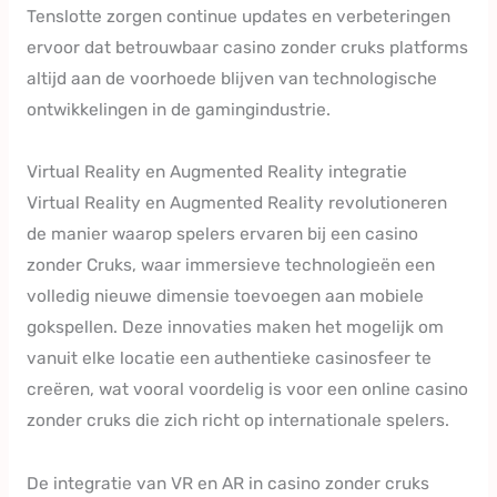
Tenslotte zorgen continue updates en verbeteringen
ervoor dat betrouwbaar casino zonder cruks platforms
altijd aan de voorhoede blijven van technologische
ontwikkelingen in de gamingindustrie.
Virtual Reality en Augmented Reality integratie
Virtual Reality en Augmented Reality revolutioneren
de manier waarop spelers ervaren bij een casino
zonder Cruks, waar immersieve technologieën een
volledig nieuwe dimensie toevoegen aan mobiele
gokspellen. Deze innovaties maken het mogelijk om
vanuit elke locatie een authentieke casinosfeer te
creëren, wat vooral voordelig is voor een online casino
zonder cruks die zich richt op internationale spelers.
De integratie van VR en AR in casino zonder cruks