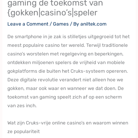
gaming de toekomst van
{gokken|casino’s|speler
Leave a Comment
/
Games
/ By
aniltek.com
De smartphone in je zak is stilletjes uitgegroeid tot het
meest populaire casino ter wereld. Terwijl traditionele
casino’s worstelen met regelgeving en beperkingen,
ontdekken miljoenen spelers de vrijheid van mobiele
gokplatforms die buiten het Cruks-systeem opereren.
Deze digitale revolutie verandert niet alleen hoe we
gokken, maar ook waar en wanneer we dat doen. De
toekomst van gaming speelt zich af op een scherm
van zes inch.
Wat zijn Cruks-vrije online casino’s en waarom winnen
ze populariteit