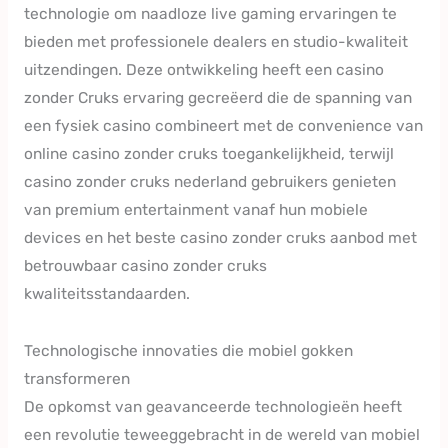
technologie om naadloze live gaming ervaringen te
bieden met professionele dealers en studio-kwaliteit
uitzendingen. Deze ontwikkeling heeft een casino
zonder Cruks ervaring gecreëerd die de spanning van
een fysiek casino combineert met de convenience van
online casino zonder cruks toegankelijkheid, terwijl
casino zonder cruks nederland gebruikers genieten
van premium entertainment vanaf hun mobiele
devices en het beste casino zonder cruks aanbod met
betrouwbaar casino zonder cruks
kwaliteitsstandaarden.
Technologische innovaties die mobiel gokken
transformeren
De opkomst van geavanceerde technologieën heeft
een revolutie teweeggebracht in de wereld van mobiel