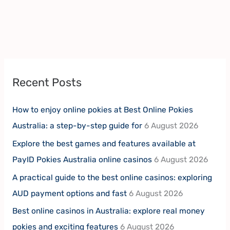
Recent Posts
How to enjoy online pokies at Best Online Pokies
Australia: a step-by-step guide for
6 August 2026
Explore the best games and features available at
PayID Pokies Australia online casinos
6 August 2026
A practical guide to the best online casinos: exploring
AUD payment options and fast
6 August 2026
Best online casinos in Australia: explore real money
pokies and exciting features
6 August 2026