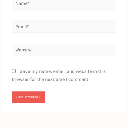
Name*
Email*
Website
Save my name, email, and website in this
browser for the next time I comment.