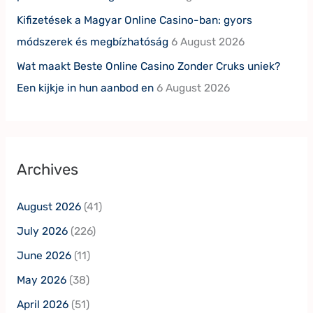
Kifizetések a Magyar Online Casino-ban: gyors
módszerek és megbízhatóság
6 August 2026
Wat maakt Beste Online Casino Zonder Cruks uniek?
Een kijkje in hun aanbod en
6 August 2026
Archives
August 2026
(41)
July 2026
(226)
June 2026
(11)
May 2026
(38)
April 2026
(51)