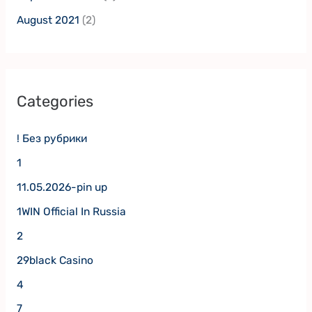
August 2021
(2)
Categories
! Без рубрики
1
11.05.2026-pin up
1WIN Official In Russia
2
29black Casino
4
7