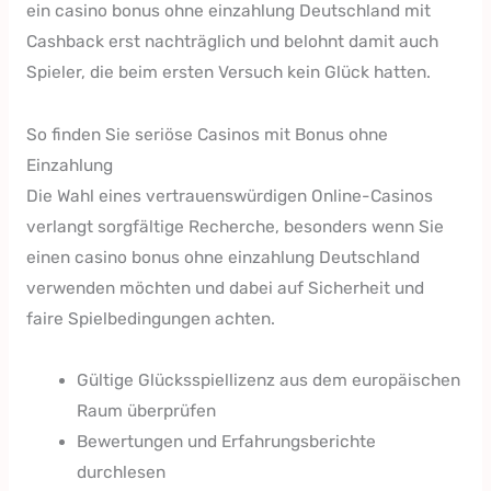
ein casino bonus ohne einzahlung Deutschland mit
Cashback erst nachträglich und belohnt damit auch
Spieler, die beim ersten Versuch kein Glück hatten.
So finden Sie seriöse Casinos mit Bonus ohne
Einzahlung
Die Wahl eines vertrauenswürdigen Online-Casinos
verlangt sorgfältige Recherche, besonders wenn Sie
einen casino bonus ohne einzahlung Deutschland
verwenden möchten und dabei auf Sicherheit und
faire Spielbedingungen achten.
Gültige Glücksspiellizenz aus dem europäischen
Raum überprüfen
Bewertungen und Erfahrungsberichte
durchlesen