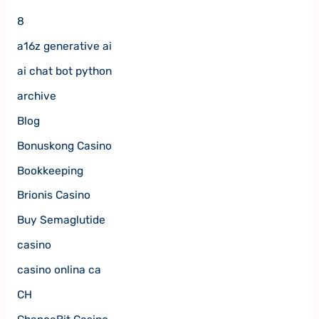
8
a16z generative ai
ai chat bot python
archive
Blog
Bonuskong Casino
Bookkeeping
Brionis Casino
Buy Semaglutide
casino
casino onlina ca
CH