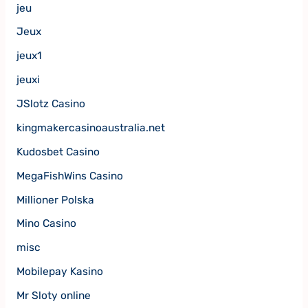
jeu
Jeux
jeux1
jeuxi
JSlotz Casino
kingmakercasinoaustralia.net
Kudosbet Casino
MegaFishWins Casino
Millioner Polska
Mino Casino
misc
Mobilepay Kasino
Mr Sloty online