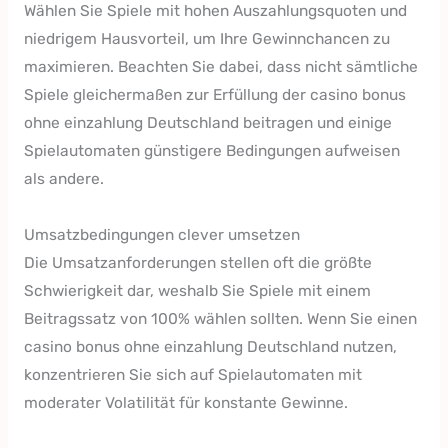
Wählen Sie Spiele mit hohen Auszahlungsquoten und
niedrigem Hausvorteil, um Ihre Gewinnchancen zu
maximieren. Beachten Sie dabei, dass nicht sämtliche
Spiele gleichermaßen zur Erfüllung der casino bonus
ohne einzahlung Deutschland beitragen und einige
Spielautomaten günstigere Bedingungen aufweisen
als andere.
Umsatzbedingungen clever umsetzen
Die Umsatzanforderungen stellen oft die größte
Schwierigkeit dar, weshalb Sie Spiele mit einem
Beitragssatz von 100% wählen sollten. Wenn Sie einen
casino bonus ohne einzahlung Deutschland nutzen,
konzentrieren Sie sich auf Spielautomaten mit
moderater Volatilität für konstante Gewinne.