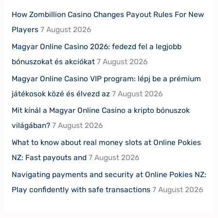
How Zombillion Casino Changes Payout Rules For New
Players
7 August 2026
Magyar Online Casino 2026: fedezd fel a legjobb
bónuszokat és akciókat
7 August 2026
Magyar Online Casino VIP program: lépj be a prémium
játékosok közé és élvezd az
7 August 2026
Mit kínál a Magyar Online Casino a kripto bónuszok
világában?
7 August 2026
What to know about real money slots at Online Pokies
NZ: Fast payouts and
7 August 2026
Navigating payments and security at Online Pokies NZ:
Play confidently with safe transactions
7 August 2026