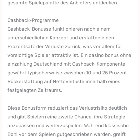
gesamte Spielepalette des Anbieters entdecken.
Cashback-Programme
Cashback-Bonusse funktionieren nach einem
unterschiedlichen Konzept und erstatten einen
Prozentsatz der Verluste zurück, was vor allem für
vorsichtige Spieler attraktiv ist. Ein casino bonus ohne
einzahlung Deutschland mit Cashback-Komponente
gewährt typischerweise zwischen 10 und 25 Prozent
Rückerstattung auf Nettoverluste innerhalb eines
festgelegten Zeitraums.
Diese Bonusform reduziert das Verlustrisiko deutlich
und gibt Spielern eine zweite Chance, ihre Strategie
anzupassen und weiterzuspielen. Während klassische
Boni vor dem Spielen gutgeschrieben werden, greift