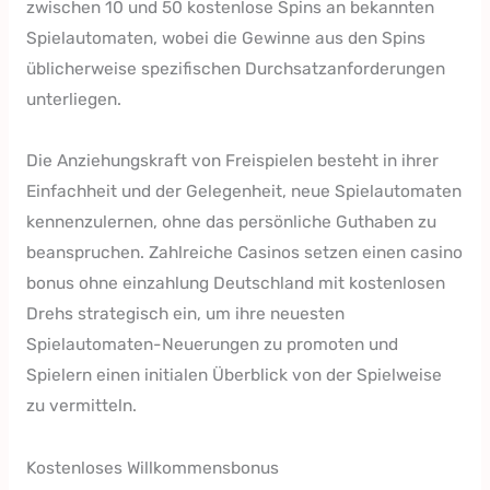
zwischen 10 und 50 kostenlose Spins an bekannten
Spielautomaten, wobei die Gewinne aus den Spins
üblicherweise spezifischen Durchsatzanforderungen
unterliegen.
Die Anziehungskraft von Freispielen besteht in ihrer
Einfachheit und der Gelegenheit, neue Spielautomaten
kennenzulernen, ohne das persönliche Guthaben zu
beanspruchen. Zahlreiche Casinos setzen einen casino
bonus ohne einzahlung Deutschland mit kostenlosen
Drehs strategisch ein, um ihre neuesten
Spielautomaten-Neuerungen zu promoten und
Spielern einen initialen Überblick von der Spielweise
zu vermitteln.
Kostenloses Willkommensbonus