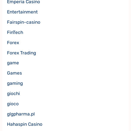
Emperia Casino
Entertainment
Fairspin-casino
FinTech
Forex
Forex Trading
game
Games
gaming
giochi
gioco
glgpharma.pl
Hahaspin Casino