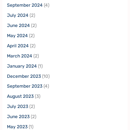
September 2024
(4)
July 2024
(2)
June 2024
(2)
May 2024
(2)
April 2024
(2)
March 2024
(2)
January 2024
(1)
December 2023
(10)
September 2023
(4)
August 2023
(3)
July 2023
(2)
June 2023
(2)
May 2023
(1)