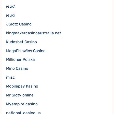
jeux1
jeuxi
JSlotz Casino
kingmakercasinoaustralia.net
Kudosbet Casino
MegaFishWins Casino
Millioner Polska
Mino Casino
misc
Mobilepay Kasino
Mr Sloty online
Myempire casino
national-casino.us