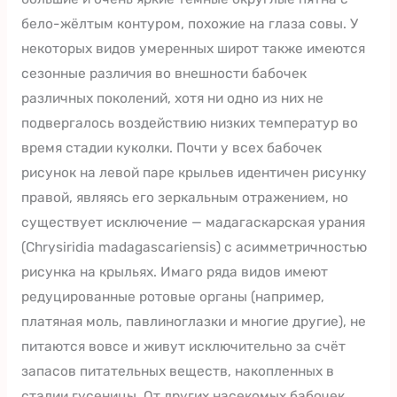
бело-жёлтым контуром, похожие на глаза совы. У
некоторых видов умеренных широт также имеются
сезонные различия во внешности бабочек
различных поколений, хотя ни одно из них не
подвергалось воздействию низких температур во
время стадии куколки. Почти у всех бабочек
рисунок на левой паре крыльев идентичен рисунку
правой, являясь его зеркальным отражением, но
существует исключение — мадагаскарская урания
(Chrysiridia madagascariensis) с асимметричностью
рисунка на крыльях. Имаго ряда видов имеют
редуцированные ротовые органы (например,
платяная моль, павлиноглазки и многие другие), не
питаются вовсе и живут исключительно за счёт
запасов питательных веществ, накопленных в
стадии гусеницы. От других насекомых бабочек