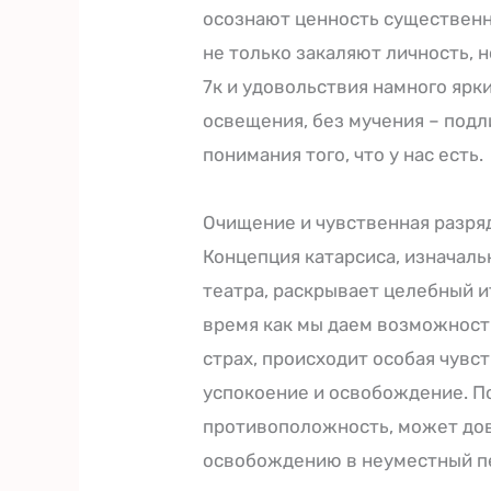
осознают ценность существенн
не только закаляют личность, 
7к и удовольствия намного ярк
освещения, без мучения – подл
понимания того, что у нас есть.
Очищение и чувственная разря
Концепция катарсиса, изначал
театра, раскрывает целебный и
время как мы даем возможность
страх, происходит особая чувс
успокоение и освобождение. П
противоположность, может дов
освобождению в неуместный п