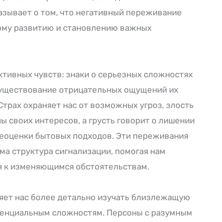
азывает о том, что негативный переживание
ому развитию и становлению важных
тивных чувств: знаки о серьезных сложностях
существование отрицательных ощущений их
трах охраняет нас от возможных угроз, злость
ы своих интересов, а грусть говорит о лишении
реоценки бытовых подходов. Эти переживания
ма структура сигнализации, помогая нам
я к изменяющимся обстоятельствам.
ляет нас более детально изучать близлежащую
отенциальным сложностям. Персоны с разумным