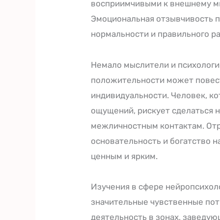
восприимчивыми к внешнему ми
Эмоциональная отзывчивость п
нормальности и правильного р
Немало мыслители и психологи
положительности может повес
индивидуальности. Человек, ко
ощущений, рискует сделаться 
межличностным контактам. От
основательность и богатство 
ценным и ярким.
Изучения в сфере нейропсихол
значительные чувственные пот
деятельность в зонах, заведу