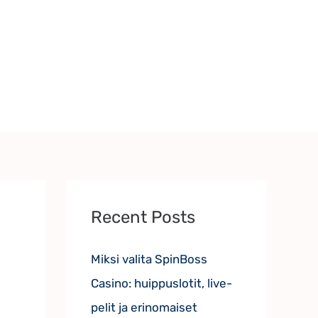
Recent Posts
Miksi valita SpinBoss
Casino: huippuslotit, live-
pelit ja erinomaiset