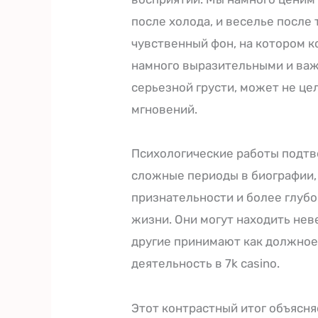
после холода, и веселье посл
чувственный фон, на котором 
намного выразительными и важ
серьезной грусти, может не це
мгновений.
Психологические работы подтв
сложные периоды в биографии
признательности и более глубо
жизни. Они могут находить не
другие принимают как должное
деятельность в 7k casino.
Этот контрастный итог объясня