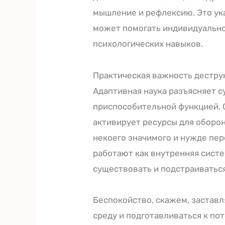
мышление и рефлексию. Это ук
может помогать индивидуальн
психологических навыков.
Практическая важность деструк
Адаптивная наука разъясняет 
приспособительной функцией. С
активирует ресурсы для оборон
некоего значимого и нужде пе
работают как внутренняя систе
существовать и подстраиватьс
Беспокойство, скажем, застав
среду и подготавливаться к п