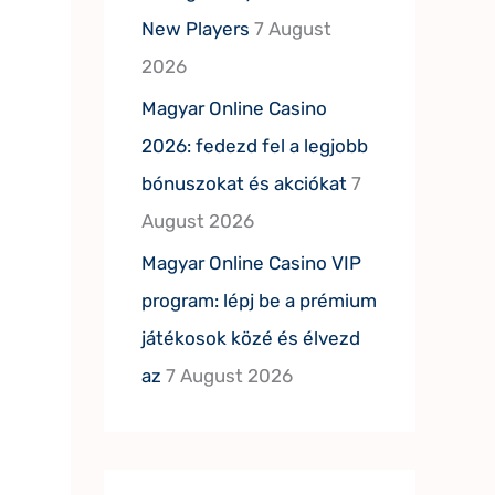
New Players
7 August
2026
Magyar Online Casino
2026: fedezd fel a legjobb
bónuszokat és akciókat
7
August 2026
Magyar Online Casino VIP
program: lépj be a prémium
játékosok közé és élvezd
az
7 August 2026