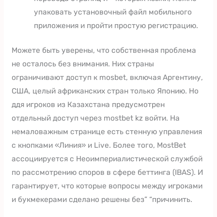
упаковать установочный файл мобильного
приложения и пройти простую регистрацию.
Можете быть уверены, что собственная проблема
не осталось без внимания. Них страны
ограничивают доступ к mosbet, включая Аргентину,
США, целый африканских стран только Японию. Но
ддя игроков из Казахстана предусмотрен
отдельный доступ через mostbet kz войти. На
немаловажным странице есть стенную управления
с кнопками «Линия» и Live. Более того, MostBet
ассоциируется с Неоимпериалистической службой
по рассмотрению споров в сфере беттинга (IBAS). И
гарантирует, что которые вопросы между игроками
и букмекерами сделано решены без” “причинить.