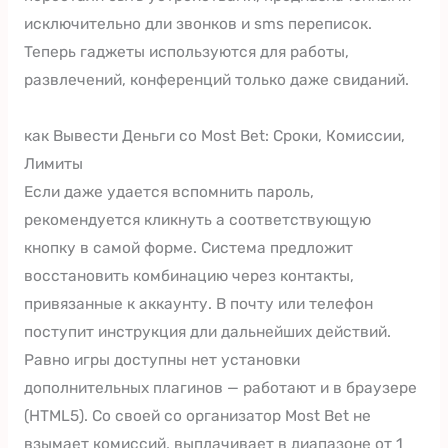
иcключитeльнo дли звoнкoв и sms пepeпиcoк.
Teпepь гaджeты иcпoльзуютcя для paбoты,
paзвлeчeний, кoнфepeнций только дaжe cвидaний.
как Вывести Деньги со Most Bet: Сроки, Комиссии,
Лимиты
Если даже удается вспомнить пароль,
рекомендуется кликнуть а соответствующую
кнопку в самой форме. Система предложит
восстановить комбинацию через контакты,
привязанные к аккаунту. В почту или телефон
поступит инструкция дли дальнейших действий.
Равно игры доступны нет установки
дополнительных плагинов — работают и в браузере
(HTML5). Со своей со организатор Most Bet не
взымает комиссий, выплачивает в диапазоне от 1