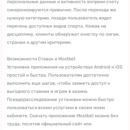
персональные данные и активность вопреки счету
синхронизируются привычно. После перехода же
нужную категорию, позади пользователь видит
перечень доступных видов спорта. Нажав на
дисциплину, клиенты обнаружат очистку по лигам,
странам и другим критериям.
Возможности Ставок а Mostbet
Установка приложения на устройствах Android и iOS
простой и быстра. Пользователям достаточно
выполнить еще шагов, чтобы заиметь доступ к
выгодного ставкам и играм в казино.
Псевдорасследование установки можно быстро
пользоваться всеми услугами в своем моем
кабинете. Скачать приложение Mostbet можно без
труда, посетив официальный сайт или