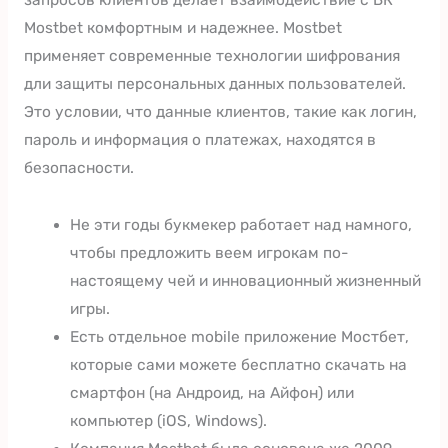
Mostbet комфортным и надежнее. Mostbet
применяет современные технологии шифрования
дли защиты персональных данных пользователей.
Это условии, что данные клиентов, такие как логин,
пароль и информация о платежах, находятся в
безопасности.
Не эти годы букмекер работает над намного,
чтобы предложить веем игрокам по-
настоящему чей и инновационный жизненный
игры.
Есть отдельное mobile приложение Мостбет,
которые сами можете бесплатно скачать на
смартфон (на Андроид, на Айфон) или
компьютер (iOS, Windows).