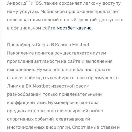
Андроид” “и iOS, также сохраняет легкому доступу
нему услугам. Мобильное приложение предлагает
пользователям полный полный функций, доступных
в официальном сайте
мостбет казино
.
Провайдеры Софта В Казино Mostbet
Накопление поинтов осуществляется путем
проявления активности на сайте и выполнения
выполнение. Нужно пополнять баланс, делать
ставки, побеждать и забирать плюс преимуществ.
Линия в БК Mostbet известной своим
разнообразием только привлекательными
коэффициентами. Букмекерская контора
предлагает пользователям широкий выбор
спортивных событий, охватывающий
многочисленных дисциплин. Спортивные ставки и