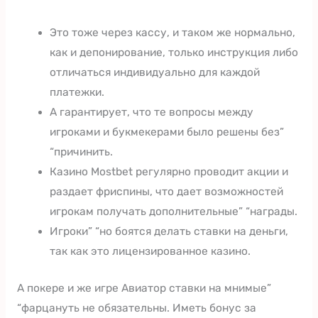
Это тоже через кассу, и таком же нормально,
как и депонирование, только инструкция либо
отличаться индивидуально для каждой
платежки.
А гарантирует, что те вопросы между
игроками и букмекерами было решены без”
“причинить.
Казино Mostbet регулярно проводит акции и
раздает фриспины, что дает возможностей
игрокам получать дополнительные” “награды.
Игроки” “но боятся делать ставки на деньги,
так как это лицензированное казино.
А покере и же игре Авиатор ставки на мнимые”
“фарцануть не обязательны. Иметь бонус за