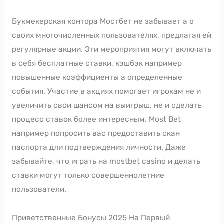
Букмекерская контора Мостбет не забывает а о
своих многочисленных пользователях, предлагая ей
регулярные акции. Эти мероприятия могут включать
в себя бесплатные ставки, кэшбэк например
повышенные коэффициенты а определенные
события. Участие в акциях помогает игрокам не и
увеличить свои шансом на выигрыш, не и сделать
процесс ставок более интересным. Most Bet
например попросить вас предоставить скан
паспорта дли подтверждения личности. Даже
забывайте, что играть на mostbet casino и делать
ставки могут только совершеннолетние
пользователи.
Приветственные Бонусы 2025 На Первый