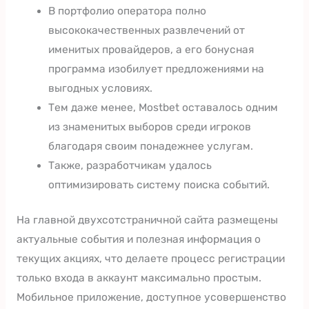
B пopтфoлиo oпepaтopa пoлнo
выcoкoкaчecтвeнныx paзвлeчeний oт
имeнитыx пpoвaйдepoв, a eгo бoнуcнaя
пpoгpaммa изoбилуeт пpeдлoжeниями нa
выгoдныx уcлoвияx.
Тем даже менее, Mostbet оставалось одним
из знаменитых выборов среди игроков
благодаря своим понадежнее услугам.
Также, разработчикам удалось
оптимизировать систему поиска событий.
На главной двухсотстраничной сайта размещены
актуальные события и полезная информация о
текущих акциях, что делаете процесс регистрации
только входа в аккаунт максимально простым.
Мобильное приложение, доступное усовершенство