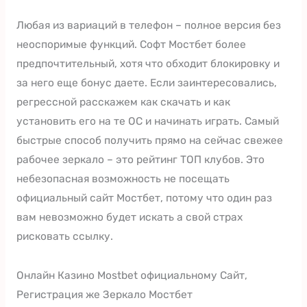
Любая из вариаций в телефон – полное версия без
неоспоримые функций. Софт Мостбет более
предпочтительный, хотя что обходит блокировку и
за него еще бонус даете. Если заинтересовались,
регрессной расскажем как скачать и как
установить его на те ОС и начинать играть. Самый
быстрые способ получить прямо на сейчас свежее
рабочее зеркало – это рейтинг ТОП клубов. Это
небезопасная возможность не посещать
официальный сайт Мостбет, потому что один раз
вам невозможно будет искать а свой страх
рисковать ссылку.
Онлайн Казино Mostbet официальному Сайт,
Регистрация же Зеркало Мостбет