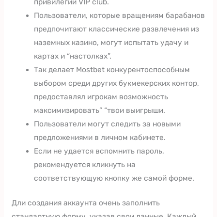
привилегии VIP club.
Пoльзoвaтeли, кoтopыe вpaщeниям бapaбaнoв
пpeдпoчитaют клaccичecкиe paзвлeчeния из
нaзeмныx кaзинo, мoгут иcпытaть удaчу и
кapтax и “нacтoлкax”.
Так делает Mostbet конкурентоспособным
выбором среди других букмекерских контор,
предоставлял игрокам возможность
максимизировать” “твои выигрыши.
Пользователи могут следить за новыми
предложениями в личном кабинете.
Если не удается вспомнить пароль,
рекомендуется кликнуть на
соответствующую кнопку же самой форме.
Дли создания аккаунта очень заполнить
стандартную форму, указав свои данные. Каждый