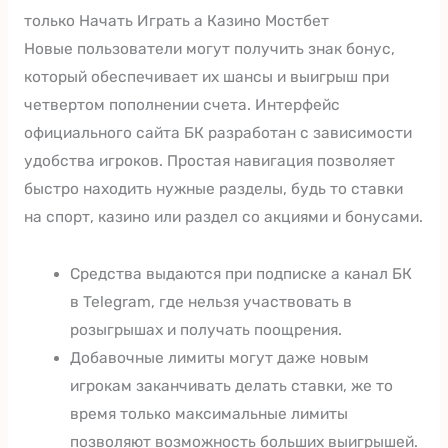
только Начать Играть а Казино Мостбет
Новые пользователи могут получить знак бонус,
который обеспечивает их шансы и выигрыш при
четвертом пополнении счета. Интерфейс
официального сайта БК разработан с зависимости
удобства игроков. Простая навигация позволяет
быстро находить нужные разделы, будь то ставки
на спорт, казино или раздел со акциями и бонусами.
Средства выдаются при подписке а канал БК
в Telegram, где нельзя участвовать в
розыгрышах и получать поощрения.
Добавочные лимиты могут даже новым
игрокам заканчивать делать ставки, же то
время только максимальные лимиты
позволяют возможность больших выигрышей.