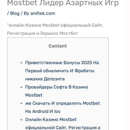
Mostbet Лидер Азартных Игр
/
Blog
/ By
aniltek.com
“онлайн Казино Mostbet официальный Сайт,
Регистрация и Зеркало Мостбет
Content
Приветственные Бонусы 2025 На
Первый обналичить И Фрибеты
никаких Депозита
Провайдеры Софта В Казино
Mostbet
же Скачать И определить Mostbet
На Android И Ios
Онлайн Казино Mostbet
официальной Сайт, Регистрация а