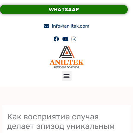
Skip
WHATSAAP
to
content
info@aniltek.com
Menu
Как восприятие случая
делает эпизод уникальным