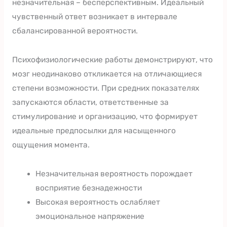
незначительная – бесперспективным. Идеальный
чувственный ответ возникает в интервале
сбалансированной вероятности.
Психофизиологические работы демонстрируют, что
мозг неодинаково откликается на отличающиеся
степени возможности. При средних показателях
запускаются области, ответственные за
стимулирование и организацию, что формирует
идеальные предпосылки для насыщенного
ощущения момента.
Незначительная вероятность порождает
восприятие безнадежности
Высокая вероятность ослабляет
эмоциональное напряжение