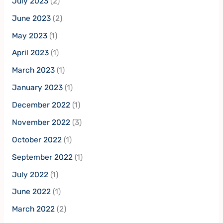
July 2023
(2)
June 2023
(2)
May 2023
(1)
April 2023
(1)
March 2023
(1)
January 2023
(1)
December 2022
(1)
November 2022
(3)
October 2022
(1)
September 2022
(1)
July 2022
(1)
June 2022
(1)
March 2022
(2)