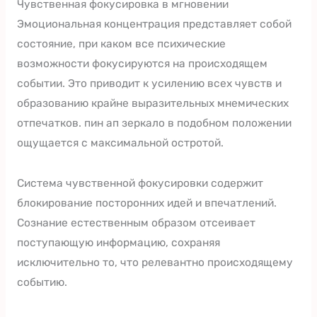
Чувственная фокусировка в мгновении
Эмоциональная концентрация представляет собой
состояние, при каком все психические
возможности фокусируются на происходящем
событии. Это приводит к усилению всех чувств и
образованию крайне выразительных мнемических
отпечатков. пин ап зеркало в подобном положении
ощущается с максимальной остротой.
Система чувственной фокусировки содержит
блокирование посторонних идей и впечатлений.
Сознание естественным образом отсеивает
поступающую информацию, сохраняя
исключительно то, что релевантно происходящему
событию.