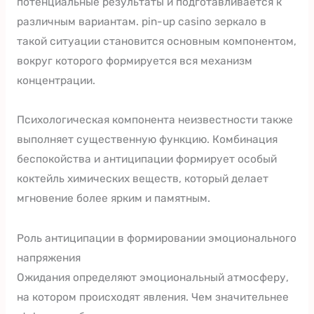
потенциальные результаты и подготавливается к
различным вариантам. pin-up casino зеркало в
такой ситуации становится основным компонентом,
вокруг которого формируется вся механизм
концентрации.
Психологическая компонента неизвестности также
выполняет существенную функцию. Комбинация
беспокойства и антиципации формирует особый
коктейль химических веществ, который делает
мгновение более ярким и памятным.
Роль антиципации в формировании эмоционального
напряжения
Ожидания определяют эмоциональный атмосферу,
на котором происходят явления. Чем значительнее