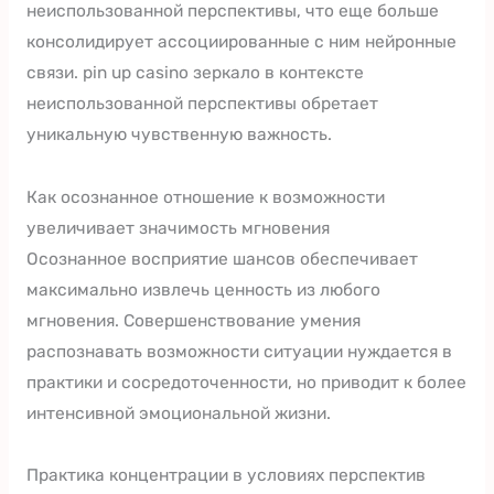
неиспользованной перспективы, что еще больше
консолидирует ассоциированные с ним нейронные
связи. pin up casino зеркало в контексте
неиспользованной перспективы обретает
уникальную чувственную важность.
Как осознанное отношение к возможности
увеличивает значимость мгновения
Осознанное восприятие шансов обеспечивает
максимально извлечь ценность из любого
мгновения. Совершенствование умения
распознавать возможности ситуации нуждается в
практики и сосредоточенности, но приводит к более
интенсивной эмоциональной жизни.
Практика концентрации в условиях перспектив