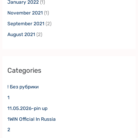
January 2022
(1)
November 2021
(1)
September 2021
(2)
August 2021
(2)
Categories
! Без рубрики
1
11.05.2026-pin up
1WIN Official In Russia
2