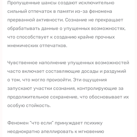
Пропущенные шансы создают исключительно
сильный отпечаток в памяти из-за феномена
прерванной активности. Сознание не прекращает
обрабатывать данные о упущенных возможностях,
что способствует к созданию крайне прочных
мнемических отпечатков.
Чувственное наполнение упущенных возможностей
часто включает составляющие досады и раздумий
о том, что могло произойти. Эти ощущения
запускают участки сознания, контролирующие за
продолжительное сохранение, что обосновывает их
особую стойкость.
Феномен “что если” принуждает психику
неоднократно апеллировать к мгновению