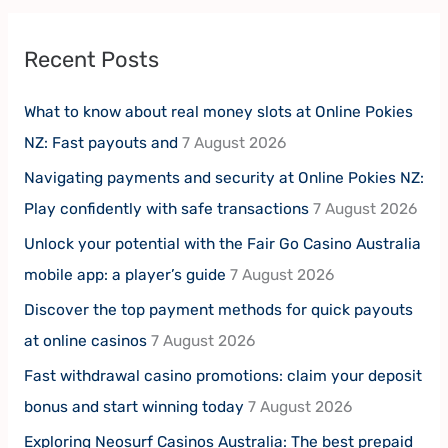
Recent Posts
What to know about real money slots at Online Pokies
NZ: Fast payouts and
7 August 2026
Navigating payments and security at Online Pokies NZ:
Play confidently with safe transactions
7 August 2026
Unlock your potential with the Fair Go Casino Australia
mobile app: a player’s guide
7 August 2026
Discover the top payment methods for quick payouts
at online casinos
7 August 2026
Fast withdrawal casino promotions: claim your deposit
bonus and start winning today
7 August 2026
Exploring Neosurf Casinos Australia: The best prepaid