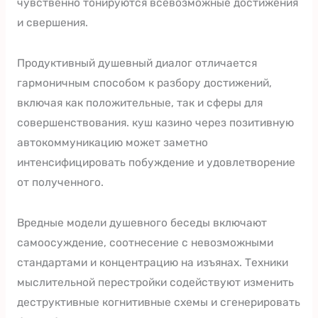
чувственно тонируются всевозможные достижения
и свершения.
Продуктивный душевный диалог отличается
гармоничным способом к разбору достижений,
включая как положительные, так и сферы для
совершенствования. куш казино через позитивную
автокоммуникацию может заметно
интенсифицировать побуждение и удовлетворение
от полученного.
Вредные модели душевного беседы включают
самоосуждение, соотнесение с невозможными
стандартами и концентрацию на изъянах. Техники
мыслительной перестройки содействуют изменить
деструктивные когнитивные схемы и сгенерировать