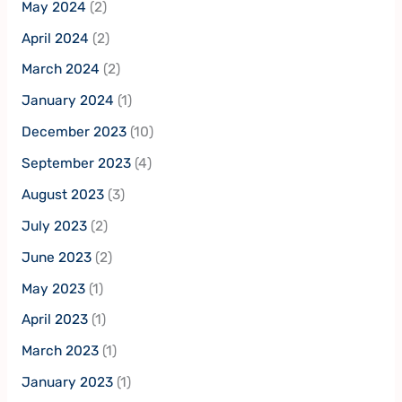
May 2024
(2)
April 2024
(2)
March 2024
(2)
January 2024
(1)
December 2023
(10)
September 2023
(4)
August 2023
(3)
July 2023
(2)
June 2023
(2)
May 2023
(1)
April 2023
(1)
March 2023
(1)
January 2023
(1)