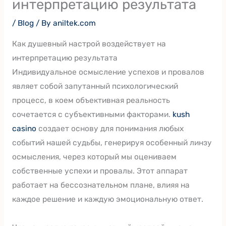
интерпретацию результата
/
Blog
/ By
aniltek.com
Как душевный настрой воздействует на
интерпретацию результата
Индивидуальное осмысление успехов и провалов
являет собой запутанный психологический
процесс, в коем объективная реальность
сочетается с субъективными факторами.
kush
casino
создает основу для понимания любых
событий нашей судьбы, генерируя особенный линзу
осмысления, через который мы оцениваем
собственные успехи и провалы. Этот аппарат
работает на бессознательном плане, влияя на
каждое решение и каждую эмоциональную ответ.