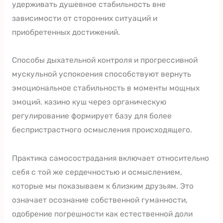
удерживать душевное стабильность вне
зависимости от сторонних ситуаций и
приобретенных достижений.
Способы дыхательной контроля и прогрессивной
мускульной успокоения способствуют вернуть
эмоциональное стабильность в моменты мощных
эмоций. казино куш через органическую
регулирование формирует базу для более
беспристрастного осмысления происходящего.
Практика самосострадания включает относительно
себя с той же сердечностью и осмыслением,
которые мы показываем к близким друзьям. Это
означает осознание собственной гуманности,
одобрение погрешности как естественной доли