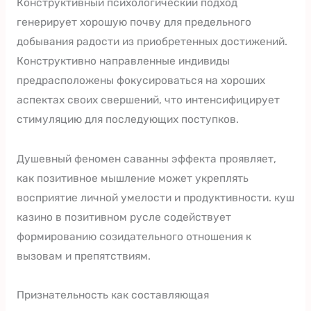
Конструктивный психологический подход
генерирует хорошую почву для предельного
добывания радости из приобретенных достижений.
Конструктивно направленные индивиды
предрасположены фокусироваться на хороших
аспектах своих свершений, что интенсифицирует
стимуляцию для последующих поступков.
Душевный феномен саванны эффекта проявляет,
как позитивное мышление может укреплять
восприятие личной умелости и продуктивности. куш
казино в позитивном русле содействует
формированию созидательного отношения к
вызовам и препятствиям.
Признательность как составляющая