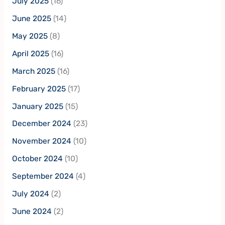
July 2025
(16)
June 2025
(14)
May 2025
(8)
April 2025
(16)
March 2025
(16)
February 2025
(17)
January 2025
(15)
December 2024
(23)
November 2024
(10)
October 2024
(10)
September 2024
(4)
July 2024
(2)
June 2024
(2)