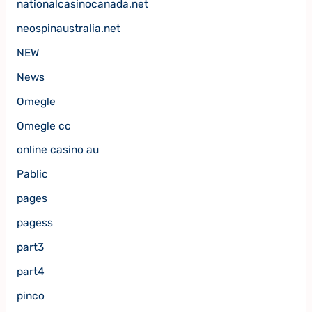
nationalcasinocanada.net
neospinaustralia.net
NEW
News
Omegle
Omegle cc
online casino au
Pablic
pages
pagess
part3
part4
pinco