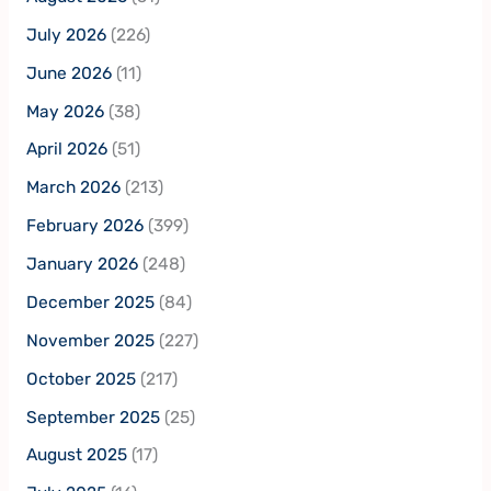
July 2026
(226)
June 2026
(11)
May 2026
(38)
April 2026
(51)
March 2026
(213)
February 2026
(399)
January 2026
(248)
December 2025
(84)
November 2025
(227)
October 2025
(217)
September 2025
(25)
August 2025
(17)